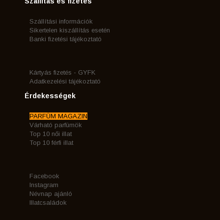
Szállítás és fizetés
Szállítási információk
Sikertelen kiszállítás esetén
Banki fizetési tájékoztató
Kártyás fizetés - GYFK
Adatkezelési tájékoztató
Érdekességek
PARFÜM MAGAZIN
Várható parfümök
Top 10 női illat
Top 10 férfi illat
Facebook
Instagram
Névnap ajánló
Illatcsaládok