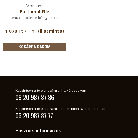
Montana
Parfum d'Elle
eau de toilette hölgyeknek
1 070 Ft
/ 1 ml
(illatminta)
KOSÁRBA RAKOM
Koppintson a telefonszámra, ha kérdése van
06 20 987 87 86
Koppintson a telefonszámra, ha mobilon szeretne rendelni
06 20 987 87 77
Hasznos információk