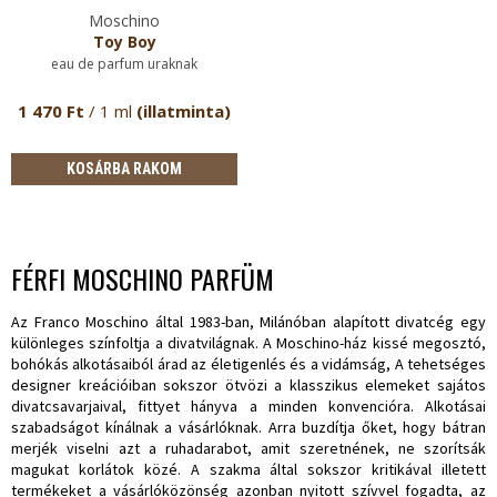
Moschino
Toy Boy
eau de parfum uraknak
1 470 Ft
/ 1 ml
(illatminta)
KOSÁRBA RAKOM
FÉRFI MOSCHINO PARFÜM
Az Franco Moschino által 1983-ban, Milánóban alapított divatcég egy
különleges színfoltja a divatvilágnak. A Moschino-ház kissé megosztó,
bohókás alkotásaiból árad az életigenlés és a vidámság, A tehetséges
designer kreációiban sokszor ötvözi a klasszikus elemeket sajátos
divatcsavarjaival, fittyet hányva a minden konvencióra. Alkotásai
szabadságot kínálnak a vásárlóknak. Arra buzdítja őket, hogy bátran
merjék viselni azt a ruhadarabot, amit szeretnének, ne szorítsák
magukat korlátok közé. A szakma által sokszor kritikával illetett
termékeket a vásárlóközönség azonban nyitott szívvel fogadta, az