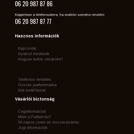
06 20 987 87 86
Koppintson a telefonszámra, ha mobilon szeretne rendelni
06 20 987 87 77
Hasznos információk
Kapcsolat
Gyakori kérdések
Hogyan tudok vásárolni?
Telefonos rendelés
Összes parfummárka
Süti beállítások
Vásárlói biztonság
Céginformációk
Miért a Parfum.hu?
30 napos csere és visszavásárlás
Jogi információk