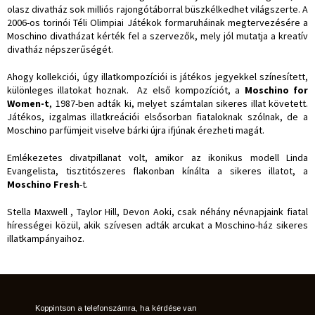
olasz divatház sok milliós rajongótáborral büszkélkedhet világszerte. A
2006-os torinói Téli Olimpiai Játékok formaruháinak megtervezésére a
Moschino divatházat kérték fel a szervezők, mely jól mutatja a kreatív
divatház népszerűségét.
Ahogy kollekciói, úgy illatkompozíciói is játékos jegyekkel színesített,
különleges illatokat hoznak. Az első kompozíciót, a
Moschino for
Women-t
, 1987-ben adták ki, melyet számtalan sikeres illat követett.
Játékos, izgalmas illatkreációi elsősorban fiataloknak szólnak, de a
Moschino parfümjeit viselve bárki újra ifjúnak érezheti magát.
Emlékezetes divatpillanat volt, amikor az ikonikus modell Linda
Evangelista, tisztitószeres flakonban kínálta a sikeres illatot, a
Moschino Fresh
-t.
Stella Maxwell
,
Taylor Hill
,
Devon Aoki
, csak néhány névnapjaink fiatal
hírességei közül, akik szívesen adták arcukat a Moschino-ház sikeres
illatkampányaihoz.
Koppintson a telefonszámra, ha kérdése van