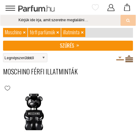
Moschino
férfi parfümök
illatminta
SZŰRÉS
MOSCHINO FÉRFI ILLATMINTÁK