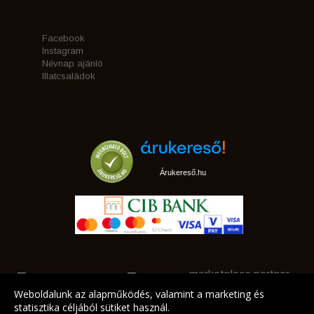
Facebook
Instagram
Névnap ajánló
Illatcsaládok
Árukereső.hu
marketplace partner
Weboldalunk az alapműködés, valamint a marketing és
statisztika céljából sütiket használ.