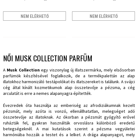
NEM ELÉRHETŐ
NEM ELÉRHETŐ
NŐI MUSK COLLECTION PARFÜM
A
Musk Collection
egy viszonylag új illatszermárka, mely elsősorban
parfümök készítésével foglalkozik, de a termékpalettán az alap
illatokhoz harmonizáló testápolókat és illatszereket is találunk. A svájci
cég által kínált kozmetikumok alap összetevője a pézsma, a cég
arculatát is erre a nemes alapanyagra építették.
Évezredek óta használja az emberiség az afrodiziákumnak kezelt
pézsmát, mely azóta is vonzó, ellenállhatatlan, melegséget adó
összetevője az illatoknak. Az ókorban a pézsmát gyógyító erővel
ruházták fel, gyakran használták orvoslásra különböző eredetű
betegségeknél. A mai kutatások szerint a pézsma vegyületei
harmóniába hozzák a testet és a lelket. A drága alapanyagot, mely