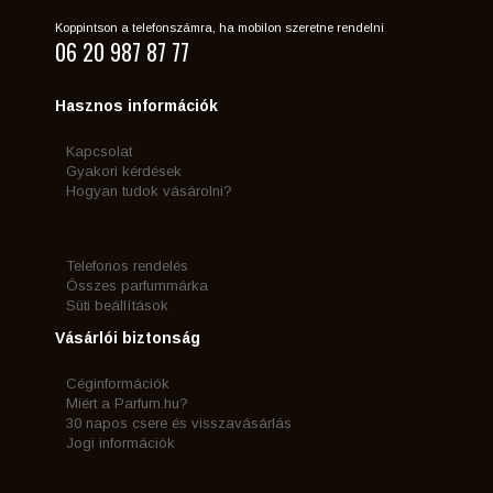
Koppintson a telefonszámra, ha mobilon szeretne rendelni
06 20 987 87 77
Hasznos információk
Kapcsolat
Gyakori kérdések
Hogyan tudok vásárolni?
Telefonos rendelés
Összes parfummárka
Süti beállítások
Vásárlói biztonság
Céginformációk
Miért a Parfum.hu?
30 napos csere és visszavásárlás
Jogi információk