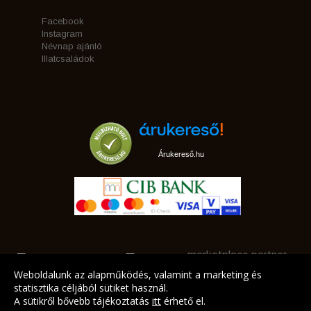
Facebook
Instagram
Névnap ajánló
Illatcsaládok
Árukereső.hu
marketplace partner
Weboldalunk az alapműködés, valamint a marketing és
statisztika céljából sütiket használ.
A sütikről bővebb tájékoztatás
itt
érhető el.