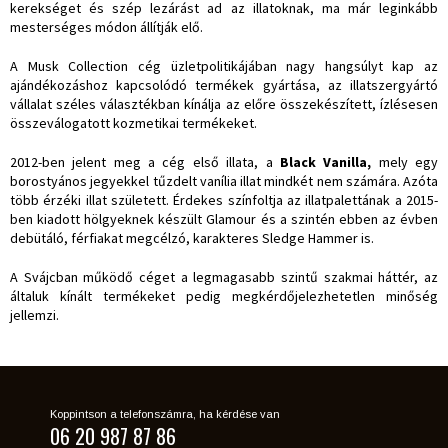
kerekséget és szép lezárást ad az illatoknak, ma már leginkább
mesterséges módon állítják elő.
A Musk Collection cég üzletpolitikájában nagy hangsúlyt kap az
ajándékozáshoz kapcsolódó termékek gyártása, az illatszergyártó
vállalat széles választékban kínálja az előre összekészített, ízlésesen
összeválogatott kozmetikai termékeket.
2012-ben jelent meg a cég első illata, a
Black Vanilla,
mely egy
borostyános jegyekkel tűzdelt vanília illat mindkét nem számára. Azóta
több érzéki illat született. Érdekes színfoltja az illatpalettának a 2015-
ben kiadott hölgyeknek készült Glamour és a szintén ebben az évben
debütáló, férfiakat megcélzó, karakteres Sledge Hammer is.
A Svájcban működő céget a legmagasabb szintű szakmai háttér, az
általuk kínált termékeket pedig megkérdőjelezhetetlen minőség
jellemzi.
Koppintson a telefonszámra, ha kérdése van
06 20 987 87 86