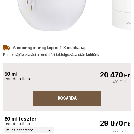
1-3 munkanap
A csomagot megkapja:
Pontos tájékoztatást a rendelést feldolgozása után küldünk.
20 470
50 ml
Ft
eau de toilette
409 Ft / ml
KOSÁRBA
80 ml teszter
29 070
Ft
eau de toilette
mi az a teszter?
363 Ft / ml