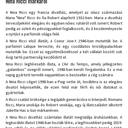
Nina Ricci márkáról
A Nina Ricci egy francia divatház, amelyet az olasz származású
Maria "Nina" Ricci és fia Robert alapított 1932-ben. Maria a divatház
tervezőjeként elegáns és egyben nőies ruháiról volt ismert. Robert
pedig az üzleti és pénzügyekkel foglalkozott, és ő kezdeményezte
a nyitást a parfümök világa felé.
A Nina Ricci első illatát, a Coeur Joie-t 1946-ban mutatták be. A
parfümöt Lalique tervezte, és egy csodálatos kristálypalackban
mutatták be. Ezzel az együttműködéssel a két vállalat között sok
évig tartó partnerség kezdődött el.
Nina Ricci leghíresebb illata, a L'Air du Temps, amely jellegzetes
„galambos” üvegről ismert, 1948-ban került forgalomba. Ez a mai
napig gyártott termék napjainkban is bestseller a cég számára.
A Nina Ricci céget 1998-ban a Puig vette át, továbbra is az elegáns
divatot képviselték, de ezen felül már férfi és női illatokat is
gyártottak.
A Ricci család öröksége a legújabb generációra is kiterjedt. Romano
Ricci, Maria unokája és Robert unokája, egy új illatcsaládot alkotott
Juliette Has a Gun márkanéven.
A Nina Ricci divatház számtalan illatát megtalálja áruházunkban. A
legkorábbi illatot 1946-ban hozták létre, a legfrissebbet pedig 2019-
ben adták ki. Az alábbi világhírű parfümőrök járultak hozzá a több