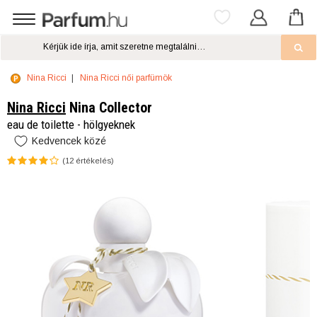
Nina Ricci
Nina Ricci női parfümök
Nina Ricci
Nina Collector
eau de toilette - hölgyeknek
Kedvencek közé
(
12
értékelés)