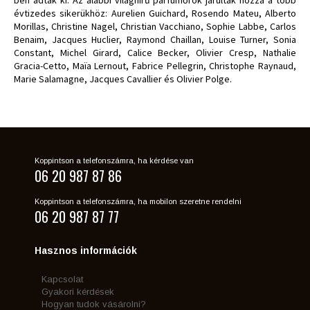
évtizedes sikerükhöz: Aurelien Guichard, Rosendo Mateu, Alberto
Morillas, Christine Nagel, Christian Vacchiano, Sophie Labbe, Carlos
Benaim, Jacques Huclier, Raymond Chaillan, Louise Turner, Sonia
Constant, Michel Girard, Calice Becker, Olivier Cresp, Nathalie
Gracia-Cetto, Maïa Lernout, Fabrice Pellegrin, Christophe Raynaud,
Marie Salamagne, Jacques Cavallier és Olivier Polge.
Koppintson a telefonszámra, ha kérdése van
06 20 987 87 86
Koppintson a telefonszámra, ha mobilon szeretne rendelni
06 20 987 87 77
Hasznos információk
Kapcsolat
Gyakori kérdések
Hogyan tudok vásárolni?