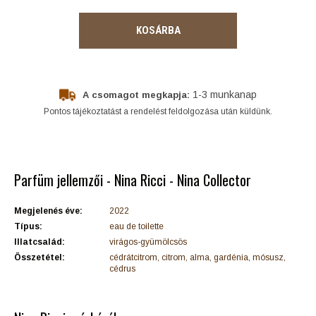
KOSÁRBA
1-3 munkanap
A csomagot megkapja:
Pontos tájékoztatást a rendelést feldolgozása után küldünk.
Parfüm jellemzői - Nina Ricci - Nina Collector
Megjelenés éve:
2022
Típus:
eau de toilette
Illatcsalád:
virágos-gyümölcsös
Összetétel:
cédrátcitrom, citrom, alma, gardénia, mósusz,
cédrus