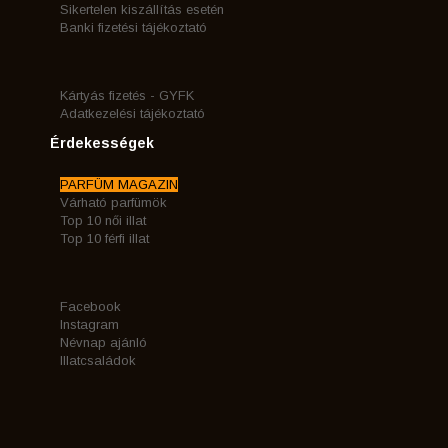
Sikertelen kiszállítás esetén
Banki fizetési tájékoztató
Kártyás fizetés - GYFK
Adatkezelési tájékoztató
Érdekességek
PARFÜM MAGAZIN
Várható parfümök
Top 10 női illat
Top 10 férfi illat
Facebook
Instagram
Névnap ajánló
Illatcsaládok