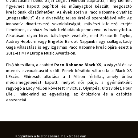
divatszakmán belül. Saját cégét 1966-ban alapította, mely kiemelt
figyelmet kapott papírból és műanyagból készült, megosztó
kreációnak köszönhetően. Az évek során a Paco Rabanne divatház
„megszelídült”, és a divatvilág teljes értékű szereplőjévé vált. Az
innovatív divattervező sokoldalúságát, művészi kifejező erejét
filmekben, színházi és balettelőadások jelmezeivel is bizonyította.
Alkotásait olyan híres bálványok viselték, mint Elizabeth Taylor,
Audrey Hepburn vagy Brigette Bardot. Napjaink nagy csillaga, Lady
Gaga választása is egy izgalmas Paco Rabanne kreációjára esett a
2011-es MTV Europe Music Awards-on.
Első híres illata, a csábító
Paco Rabanne Black XS
, a vágyról és az
intenzív szexualitásról szólt. Ennek későbbi változata a Black XS
L'Excès. Elhíresült alkotása a 1 Million férfiillat, amely óriási
médiamegjelenést kapott. melyet női párja, a gyémántként
ragyogó a Lady Million követett. Invictus, Olympéa, Ultraviolet, Pour
Elle… mind-mind az egyediség, az önbizalom és a csábítás
esszenciái.
Koppintson a telefonszámra, ha kérdése van