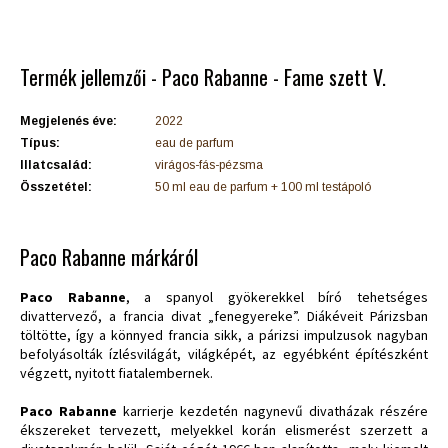
Termék jellemzői - Paco Rabanne - Fame szett V.
Megjelenés éve:
2022
Típus:
eau de parfum
Illatcsalád:
virágos-fás-pézsma
Összetétel:
50 ml eau de parfum + 100 ml testápoló
Paco Rabanne márkáról
Paco Rabanne
, a spanyol gyökerekkel bíró tehetséges
divattervező, a francia divat „fenegyereke”. Diákéveit Párizsban
töltötte, így a könnyed francia sikk, a párizsi impulzusok nagyban
befolyásolták ízlésvilágát, világképét, az egyébként építészként
végzett, nyitott fiatalembernek.
Paco Rabanne
karrierje kezdetén nagynevű divatházak részére
ékszereket tervezett, melyekkel korán elismerést szerzett a