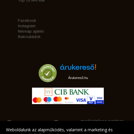
Top 10 férfi illat
Facebook
Instagram
Névnap ajánló
Illatcsaládok
Árukereső.hu
marketplace partner
Weboldalunk az alapműködés, valamint a marketing és