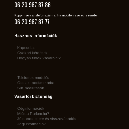
06 20 987 87 86
Koppintson a telefonszámra, ha mobilon szeretne rendelni
06 20 987 87 77
Hasznos információk
Kapcsolat
Gyakori kérdések
Hogyan tudok vásárolni?
Telefonos rendelés
Összes parfummárka
Süti beállítások
Vásárlói biztonság
Céginformációk
Miért a Parfum.hu?
30 napos csere és visszavásárlás
Jogi információk