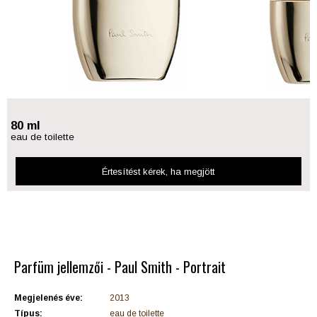
80 ml
eau de toilette
Értesítést kérek
, ha megjött
Parfüm jellemzői - Paul Smith - Portrait
Megjelenés éve:
2013
Típus:
eau de toilette