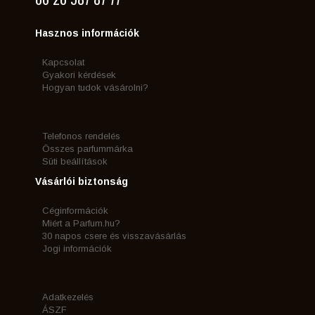
Hasznos információk
Kapcsolat
Gyakori kérdések
Hogyan tudok vásárolni?
Telefonos rendelés
Összes parfummárka
Süti beállítások
Vásárlói biztonság
Céginformációk
Miért a Parfum.hu?
30 napos csere és visszavásárlás
Jogi információk
Adatkezelés
ÁSZF