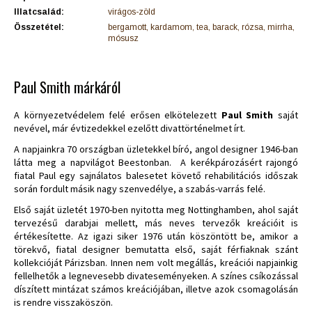
Illatcsalád:
virágos-zöld
Összetétel:
bergamott, kardamom, tea, barack, rózsa, mirrha,
mósusz
Paul Smith márkáról
A környezetvédelem felé erősen elkötelezett
Paul Smith
saját
nevével, már évtizedekkel ezelőtt divattörténelmet írt.
A napjainkra 70 országban üzletekkel bíró, angol designer 1946-ban
látta meg a napvilágot Beestonban. A kerékpározásért rajongó
fiatal Paul egy sajnálatos balesetet követő rehabilitációs időszak
során fordult másik nagy szenvedélye, a szabás-varrás felé.
Első saját üzletét 1970-ben nyitotta meg Nottinghamben, ahol saját
tervezésű darabjai mellett, más neves tervezők kreációit is
értékesítette. Az igazi siker 1976 után köszöntött be, amikor a
törekvő, fiatal designer bemutatta első, saját férfiaknak szánt
kollekcióját Párizsban. Innen nem volt megállás, kreációi napjainkig
fellelhetők a legnevesebb divateseményeken. A színes csíkozással
díszített mintázat számos kreációjában, illetve azok csomagolásán
is rendre visszaköszön.