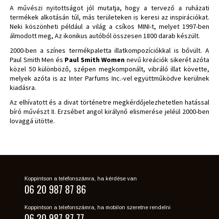
A művészi nyitottságot jól mutatja, hogy a tervező a ruházati
termékek alkotásán túl, más területeken is keresi az inspirációkat.
Neki köszönheti például a világ a csíkos MINI-t, melyet 1997-ben
álmodott meg, Az ikonikus autóból összesen 1800 darab készült.
2000-ben a színes termékpaletta illatkompozíciókkal is bővült. A
Paul Smith Men és
Paul Smith Women
nevű kreációk sikerét azóta
közel 50 különböző, szépen megkomponált, vibráló illat követte,
melyek azóta is az Inter Parfums Inc.-vel együttműködve kerülnek
kiadásra.
Az elhívatott és a divat történetre megkérdőjelezhetetlen hatással
bíró művészt II. Erzsébet angol királynő elismerése jeléül 2000-ben
lovaggá ütötte.
Koppintson a telefonszámra, ha kérdése van
06 20 987 87 86
Koppintson a telefonszámra, ha mobilon szeretne rendelni
06 20 987 87 77