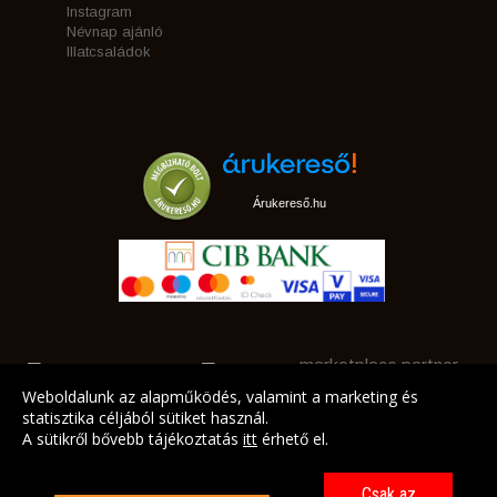
Instagram
Névnap ajánló
Illatcsaládok
Árukereső.hu
marketplace partner
Weboldalunk az alapműködés, valamint a marketing és
statisztika céljából sütiket használ.
A sütikről bővebb tájékoztatás
itt
érhető el.
A LEGJOBB AJÁNLATAINK AZ ÖN CÍMÉRE!
Csak az