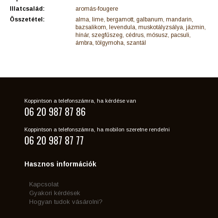
Illatcsalád:
aromás-fougere
Összetétel:
alma, lime, bergamott, galbanum, mandarin,
bazsalikom, levendula, muskotályzsálya, jázmin,
hínár, szegfűszeg, cédrus, mósusz, pacsuli,
ámbra, tölgymoha, szantál
Koppintson a telefonszámra, ha kérdése van
06 20 987 87 86
Koppintson a telefonszámra, ha mobilon szeretne rendelni
06 20 987 87 77
Hasznos információk
Kapcsolat
Gyakori kérdések
Hogyan tudok vásárolni?