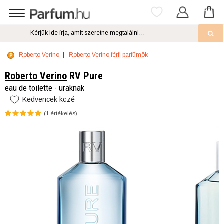
Roberto Verino
Roberto Verino férfi parfümök
Roberto Verino
RV Pure
eau de toilette - uraknak
Kedvencek közé
(
1
értékelés)