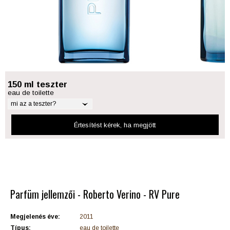
150 ml teszter
eau de toilette
mi az a teszter?
Értesítést kérek
, ha megjött
Parfüm jellemzői - Roberto Verino - RV Pure
Megjelenés éve:
2011
Típus:
eau de toilette