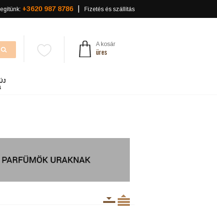
+3620 987 8786
egítünk:
Fizetés és szállítás
A kosár
üres
ÚJ
a