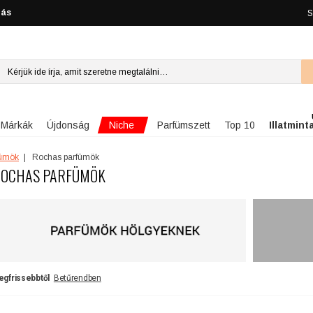
lás
S
Niche
Márkák
Újdonság
Parfümszett
Top 10
Illatmint
fümök
Rochas parfümök
OCHAS PARFÜMÖK
egfrissebbtől
Betűrendben