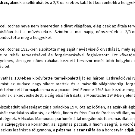
chas,
akinek a sellőruhát és a 2/3-os zsebes kabátot köszönhetik a hölgy
cel Rochas neve nem ismeretlen a divat világában, elég csak az általa terv
pirálóan hat a művészekre. Szintén a mai napig népszerűek a 2/3-
endeztette meg a hölgyeket.
cel Rochas 1925-ben alapította meg saját nevét viselő divatházát, mely 
ture ruhák tervezésével és forgalmazásával foglalkozott. Ezt követő
yelmes, ám igen nőies ruhákat kezdett tervezni minél több hölgyhöz 
ációit.
ivatház 1934-ben kibővítette termékpalettáját és három illatkreációval 
amint az Audace nagy sikert arattak és a második világháborúig forga
aértelmezett formájában ma is a piacon lévő Femme 1943-ban kezdte meg d
fiaknak is kedveskedett, a cég első férfi illata, a Moustache 1949-ben jelen
elszabadult nőiességet zárja palackba 1970 óta az időtlen, az azúrkék égbo
pirált csodálatos alkotás, az élénk, finom és friss Eau de Rochas női illat
atcégnek. A Nicolas Mamounas parfümőr által megálmodott aromás illat a ny
 a szívjegyben a koriander, az izgalmas pacsuli, a finom szegfű, a vadróz
sszikus lezárást a tölgymoha, a
pézsma
, a
szantálfa
és a borostyán adják.