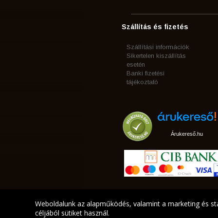
Szállítás és fizetés
Szállítási információk
Sikertelen kiszállítás
esetén
Banki fizetési
tájékoztató
Árukereső.hu
Weboldalunk az alapműködés, valamint a marketing és sta
céljából sütiket használ.