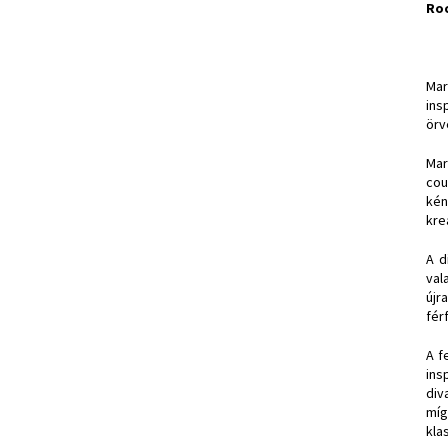
Ro
Mar
ins
örv
Mar
cou
kén
kre
A d
val
újr
fér
A f
ins
div
míg
kla