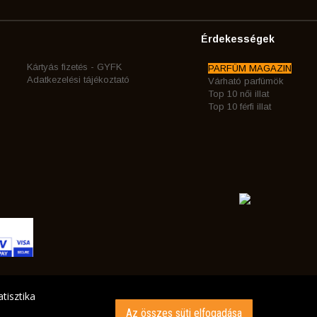
Érdekességek
Kártyás fizetés - GYFK
PARFÜM MAGAZIN
Adatkezelési tájékoztató
Várható parfümök
Top 10 női illat
Top 10 férfi illat
tisztika
Az összes süti elfogadása