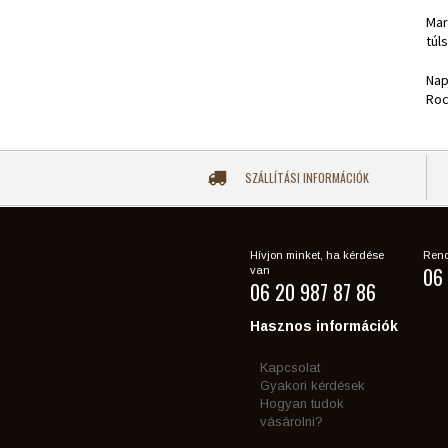
Mar
túl
Nap
Roc
SZÁLLÍTÁSI INFORMÁCIÓK
Hívjon minket, ha kérdése
Rend
06 
van
06 20 987 87 86
Hasznos információk
Kapcsolat
Gyakori kérdések
Hogyan tudok
vásárolni?