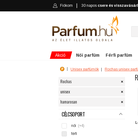
Fiókom
30 napos
csere és visszavásár
Akció
Női parfüm
Férfi parfüm
Unisex parfümök
Rochas unisex par
R
×
Rochas
×
unisex
×
hamarosan
SZŰRÉS
CÉLCSOPORT
L
női
(+4)
férfi