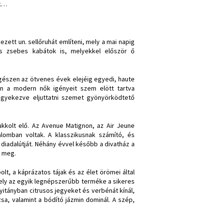
ek…
ezett un. sellőruhát említeni, mely a mai napig
os zsebes kabátok is, melyekkel először ő
egészen az ötvenes évek elejéig egyedi, haute
en a modern nők igényeit szem elött tartva
igyekezve eljuttatni szemet gyönyörködtető
rukkolt elő. Az Avenue Matignon, az Air Jeune
lomban voltak. A klasszikusnak számító, és
iadalútját. Néhány évvel később a divatház a
t meg.
lt, a káprázatos tájak és az élet örömei által
, mely az egyik legnépszerűbb terméke a sikeres
itányban citrusos jegyeket és verbénát kínál,
sa, valamint a bódító jázmin dominál. A szép,