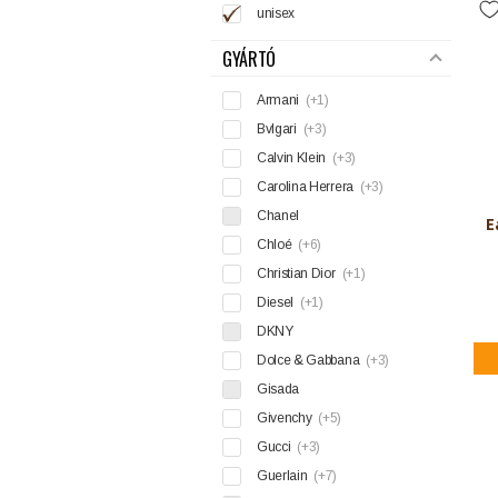
unisex
GYÁRTÓ
Armani
(+1)
Bvlgari
(+3)
Calvin Klein
(+3)
Carolina Herrera
(+3)
Chanel
E
Chloé
(+6)
Christian Dior
(+1)
Diesel
(+1)
DKNY
Dolce & Gabbana
(+3)
Gisada
Givenchy
(+5)
Gucci
(+3)
Guerlain
(+7)