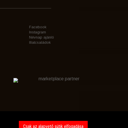
Facebook
Instagram
Névnap ajánló
Illatcsaládok
marketplace partner
Csak az alapvető sütik elfogadása