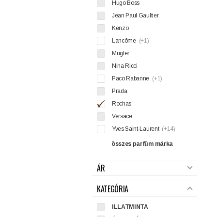
Hugo Boss
Jean Paul Gaultier
Kenzo
Lancôme
(+1)
Mugler
Nina Ricci
Paco Rabanne
(+1)
Prada
Rochas
Versace
Yves Saint-Laurent
(+14)
összes parfüm márka
ÁR
KATEGÓRIA
ILLATMINTA