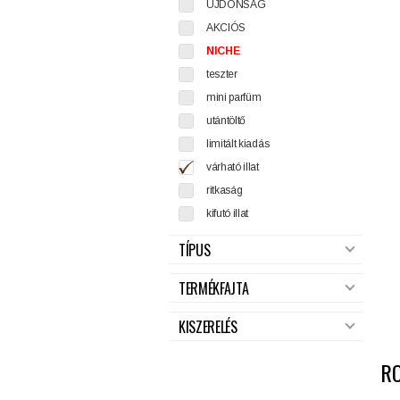
ÚJDONSÁG
AKCIÓS
NICHE
teszter
mini parfüm
utántöltő
limitált kiadás
várható illat
ritkaság
kifutó illat
TÍPUS
TERMÉKFAJTA
KISZERELÉS
R