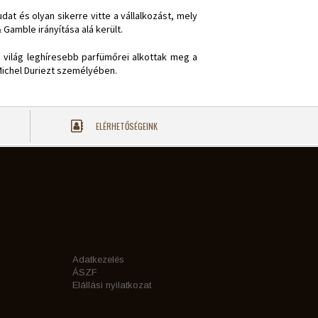
t és olyan sikerre vitte a vállalkozást, mely
 Gamble irányítása alá került.
a világ leghíresebb parfümőrei alkottak meg a
Michel Duriezt személyében.
ELÉRHETŐSÉGEINK
Adatkezelés
ÁSZF
Elállási nyilatkozat