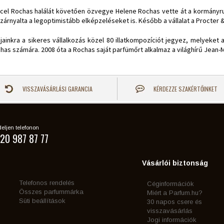
cel Rochas halálát követően özvegye Helene Rochas vette át a kormányruda
szárnyalta a legoptimistább elképzeléseket is. Később a vállalat a Procter &
jainkra a sikeres vállalkozás közel 80 illatkompozíciót jegyez, melyeket 
has számára. 2008 óta a Rochas saját parfümőrt alkalmaz a világhírű Jean-
VISSZAVÁSÁRLÁSI GARANCIA
KÉRDEZZE SZAKÉRTŐINKET
eljen telefonon
20 987 87 77
Vásárlói biztonság
Telefonos rendelés
Céginformációk
Összes parfummárka
Miért a Parfum.hu?
Süti beállítások
30 napos csere és
visszavásárlás
Jogi információk