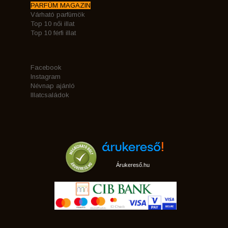
PARFÜM MAGAZIN
Várható parfümök
Top 10 női illat
Top 10 férfi illat
Facebook
Instagram
Névnap ajánló
Illatcsaládok
Árukereső.hu