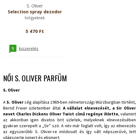
S. Oliver
Selection spray dezodor
hölgyeknek
5 470 Ft
1
kiszerelés
NŐI S. OLIVER PARFÜM
S. Oliver
A
S. Oliver
cég alapítása 1969-ben németországi Würzburgban történt,
Bernd Freier üzletember által.
A vállalat elnevezését, a Sir Oliver
nevet Charles Dickens Oliver Twist című regénye ihlette
, valamint
az akkoriban igen divatos brit üzletek, melyeknek elnevezésében
gyakran szerepelt a „Sir” szó. A név már foglalt volt, így az elnevezés
az egyszerűbb S. Oliver-re módosult és így vált népszerűvé, lett
világszerte ismert és elismert.