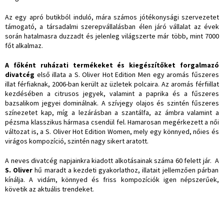
Az egy apró butikból induló, mára számos jótékonysági szervezetet
támogató, a társadalmi szerepvállalásban élen járó vállalat az évek
során hatalmasra duzzadt és jelenleg világszerte már több, mint 7000
főt alkalmaz.
A főként ruházati termékeket és kiegészítőket forgalmazó
divatcég
első illata a S. Oliver Hot Edition Men egy aromás fűszeres
illat férfiaknak, 2006-ban került az üzletek polcaira. Az aromás férfiillat
kezdésében a citrusos jegyek, valamint a paprika és a fűszeres
bazsalikom jegyei dominálnak. A szívjegy olajos és szintén fűszeres
színezetet kap, míg a lezárásban a szantálfa, az ámbra valamint a
pézsma klasszikus hármasa csendül fel. Hamarosan megérkezett a női
változat is, a S. Oliver Hot Edition Women, mely egy könnyed, nőies és
virágos kompozíció, szintén nagy sikert aratott.
A neves divatcég napjainkra kiadott alkotásainak száma 60 felett jár. A
S. Oliver
hű maradt a kezdeti gyakorlathoz, illatait jellemzően párban
kínálja. A vidám, könnyed és friss kompozíciók igen népszerűek,
követik az aktuális trendeket.