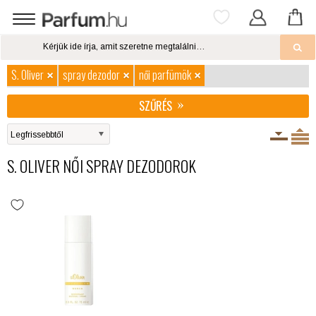
S. Oliver
spray dezodor
női parfümök
SZŰRÉS
S. OLIVER NŐI SPRAY DEZODOROK