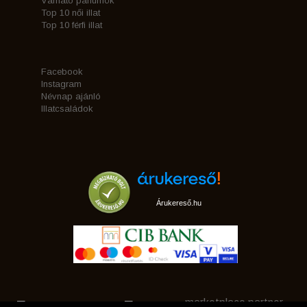
Várható parfümök
Top 10 női illat
Top 10 férfi illat
Facebook
Instagram
Névnap ajánló
Illatcsaládok
Árukereső.hu
marketplace partner