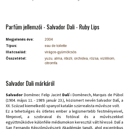
Parfüm jellemzői - Salvador Dali - Ruby Lips
Megjelenés éve:
2004
Típus:
eau de toilette
Illatcsalád:
virágos-gyümölcsös
Összetétel:
yuzu, alma, ribizli, orchidea, rózsa, vizililiom,
citromfa
Salvador Dali márkáról
Salvador
Domènec Felip Jacint
Dalí
i Domènech, Marquis de Púbol
(1904. május 11. - 1989. január 23.), közismert nevén Salvador Dalí, a
XX. Század kiemelkedő spanyol katalán szürrealista művésze volt.
Ez a tehetséges és ötletes ember a legismertebb festményeivel,
filmjeivel, a szobraival és fotóival és a művészekkel
együttműködve különféle médiumokon keresztül vált híressé. Dalí a
San Fernando Képzőművészeti Akadémián tanult, ahol excentrikus