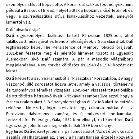
személyes stílusát képviselte. A korai realisztikus festmények, mint
például a Basket of Bread, helyet adtak a kubizmus kísérleteinek és
végül a szürrealisztikus stílus kialakulásához vezettek, amelyről
ismertté vált.
Dalí “olvadó órája”
Dalí
egyszemélyes kiállítást tartott Párizsban 1929-ben, ahol
találkozott múzsájával és leendõ feleségével, a Gala Eluard-tal. Dalí
leghíresebb képe, The Persistence of Memory ‘olvadó órájával’,
1931-ben festette meg és jelentős hírnevet hozott az Egyesült
Államokban lévő
Dalí
számára. A pár a második világháború
megjelenésével New Yorkba költözött és 1940 és 1948 között ott
lakott.
Dalí
kilépett a szürrealizmusból a "klasszikus" korszakába, 19 nagy
vászonból álló sorozatot hozva létre, amely a vallásos, történelmi
és tudományos témákat vizsgálta. 1949-ben visszatért Katalóniába
és ott töltötte hátralevő éveit, kritikával szembesülve azzal, hogy a
francia uralom alatt álló Spanyolországban él. Ez idő alatt televíziós
reklámot filmezett, logót készített egy cukorka márka és az
Eurovíziós dalverseny számára, és új művészeti médiumokat
fedezett fel. Felesége, Gala, 1982-ben elhunyt, ezt követően
Dalí
egészsége jelentősen megromlott. Dalí 1989-ben elhunyt.
Egy híres
Dalí
-idézet jellemzi a parfümcsaládot: "Az öt érzék közül a
szaglás vitathatatlanul az, amely a halhatatlanság érzetét közvetíti