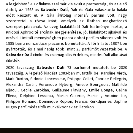
a legjobban." A Cofinluxe-szel már kialakult a partnerség, és az első
illatot, az 1983-as
Salvador Dalí
, Dali és Gala választotta halála
előtt készült el. A Gála állítólag intenzív parfüm volt, nagy
szeretettel a rózsa iránt, amelyek az illatban meghatározó
szerepet játszanak. Az üveg kialakítását Dalí festménye ihlette, a
Knidosi Aphrodité arcának megjelenítése, jól kialakított ajkaival és
orrával. Limitált mennyiségben piacra dobot parfüm sikeres volt és
1985-ben a nemzetközi piacon is bemutatták. A férfi illatot 1987-ben
gyártották, és a mai napig több, mint 25 parfümöt vezettek be. A
Salvador Dalí
címke és csomagolás érdekes, mindet Dalí alkotásai
ihlették.
2020 tavaszáig
Salvador Dali
73 parfümöt mutatott be 2020
tavaszáig. A legelső kiadást 1983-ban mutatták be. Karoline Vieth,
Mark Buxton, Sidonie Lancesseur, Philippe Collet, Fabrice Pellegrin,
Alexandra Carlin, Veronique Nyberg, Amelie Bourgeois, Mathilde
Bijaoui, Cecile Zarokian, Guillaume Flavigny, Emilie Bouge, Celine
Ellena, Delphine Lesseau, Martin Glicerie, Martin , Antoine Lie,
Philippe Romano, Dominique Ropion, Francis Kurkdjian és Daphne
Bugey parfümkészítők munkálkodnak az illatokon.