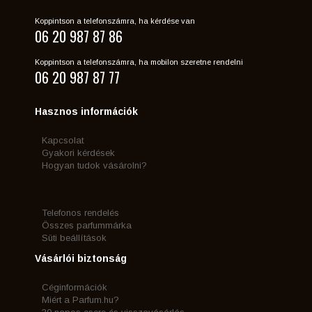
Koppintson a telefonszámra, ha kérdése van
06 20 987 87 86
Koppintson a telefonszámra, ha mobilon szeretne rendelni
06 20 987 87 77
Hasznos információk
Kapcsolat
Gyakori kérdések
Hogyan tudok vásárolni?
Telefonos rendelés
Összes parfummárka
Süti beállítások
Vásárlói biztonság
Céginformációk
Miért a Parfum.hu?