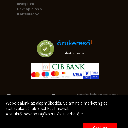
Instagram
Névnap ajánló
Illatcsaládok
Árukereső.hu
marketplace partner
Weboldalunk az alapműködés, valamint a marketing és
statisztika céljából sütiket használ.
A sütikről bővebb tájékoztatás
itt
érhető el.
A LEGJOBB AJÁNLATAINK AZ ÖN CÍMÉRE!