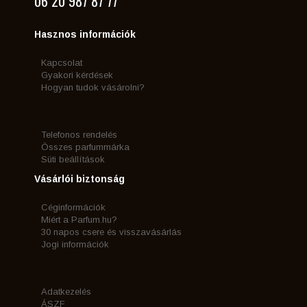
06 20 987 87 77
Hasznos információk
Kapcsolat
Gyakori kérdések
Hogyan tudok vásárolni?
Telefonos rendelés
Összes parfummárka
Süti beállítások
Vásárlói biztonság
Céginformációk
Miért a Parfum.hu?
30 napos csere és visszavásárlás
Jogi információk
Adatkezelés
ÁSZF