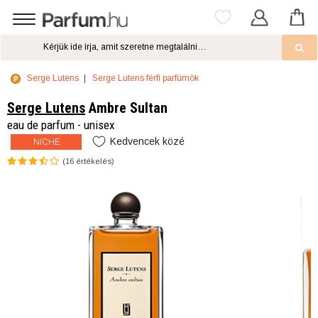
Serge Lutens
Serge Lutens férfi parfümök
Serge Lutens
Ambre Sultan
eau de parfum - unisex
Kedvencek közé
NICHE
(
16
értékelés)