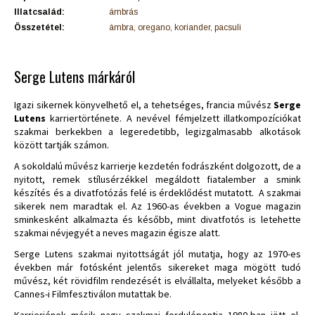
Illatcsalád:
ámbrás
Összetétel:
ámbra, oregano, koriander, pacsuli
Serge Lutens márkáról
Igazi sikernek könyvelhető el, a tehetséges, francia művész
Serge
Lutens
karriertörténete. A nevével fémjelzett illatkompozíciókat
szakmai berkekben a legeredetibb, legizgalmasabb alkotások
között tartják számon.
A sokoldalú művész karrierje kezdetén fodrászként dolgozott, de a
nyitott, remek stílusérzékkel megáldott fiatalember a smink
készítés és a divatfotózás felé is érdeklődést mutatott. A szakmai
sikerek nem maradtak el. Az 1960-as években a Vogue magazin
sminkesként alkalmazta és később, mint divatfotós is letehette
szakmai névjegyét a neves magazin égisze alatt.
Serge Lutens szakmai nyitottságát jól mutatja, hogy az 1970-es
években már fotósként jelentős sikereket maga mögött tudó
művész, két rövidfilm rendezését is elvállalta, melyeket később a
Cannes-i Filmfesztiválon mutattak be.