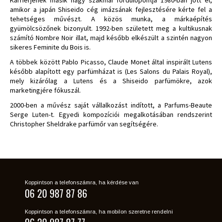
Karrierjének másik nagy szakmai fordulópontja 1980-ban jött el,
amikor a japán Shiseido cég imázsának fejlesztésére kérte fel a
tehetséges művészt. A közös munka, a márkaépítés
gyümölcsözőnek bizonyult. 1992-ben született meg a kultikusnak
számító Nombre Noir illat, majd később elkészült a szintén nagyon
sikeres Feminite du Bois is.
A többek között Pablo Picasso, Claude Monet által inspirált Lutens
később alapított egy parfümházat is (Les Salons du Palais Royal),
mely kizárólag a Lutens és a Shiseido parfümökre, azok
marketingjére fókuszál.
2000-ben a művész saját vállalkozást indított, a Parfums-Beaute
Serge Luten-t. Egyedi kompozíciói megalkotásában rendszerint
Christopher Sheldrake parfümőr van segítségére.
Koppintson a telefonszámra, ha kérdése van
06 20 987 87 86
Koppintson a telefonszámra, ha mobilon szeretne rendelni