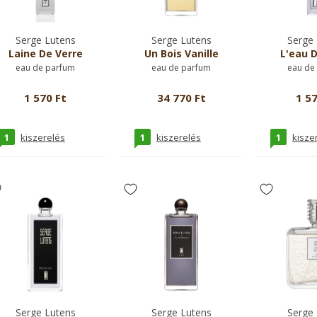
Serge Lutens
Serge Lutens
Serge 
Laine De Verre
Un Bois Vanille
L'eau D
eau de parfum
eau de parfum
eau de
1 570 Ft
34 770 Ft
1 57
1
1
1
kiszerelés
kiszerelés
kisze
Serge Lutens
Serge Lutens
Serge 