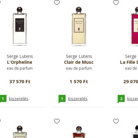
Serge Lutens
Serge Lutens
Serge 
L'Orpheline
Clair de Musc
La Fille 
eau de parfum
eau de parfum
eau de
37 570 Ft
1 570 Ft
29 070
1
1
2
kiszerelés
kiszerelés
kisze