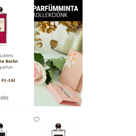
Lutens
De Berlin
 parfum
 Ft-tól
relés