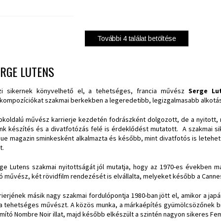
További
4
találat betöltése
RGE LUTENS
zi sikernek könyvelhető el, a tehetséges, francia művész
Serge Lu
atkompozíciókat szakmai berkekben a legeredetibb, legizgalmasabb alkotás
okoldalú művész karrierje kezdetén fodrászként dolgozott, de a nyitott,
nk készítés és a divatfotózás felé is érdeklődést mutatott. A szakmai s
ue magazin sminkesként alkalmazta és később, mint divatfotós is letehe
t.
ge Lutens szakmai nyitottságát jól mutatja, hogy az 1970-es években m
ó művész, két rövidfilm rendezését is elvállalta, melyeket később a Cannes
rierjének másik nagy szakmai fordulópontja 1980-ban jött el, amikor a jap
 a tehetséges művészt. A közös munka, a márkaépítés gyümölcsözőnek biz
mító Nombre Noir illat, majd később elkészült a szintén nagyon sikeres Femi