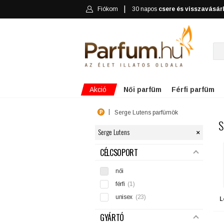
Fiókom
30 napos
csere és visszavásár
Akció
Női parfüm
Férfi parfüm
Serge Lutens parfümök
S
×
Serge Lutens
SZŰRÉS
CÉLCSOPORT
női
férfi
(1)
unisex
(23)
L
GYÁRTÓ