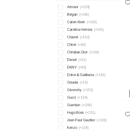
Armani
(+230)
Bvlgari
(+165)
Calvin Klein
(+168)
Carolina Herrera
(+181)
Chanel
(+162)
Chloé
(+83)
Christian Dior
(+169)
Diesel
(+31)
DKNY
(+83)
Dolce & Gabbana
(+142)
Gisada
(+19)
Givenchy
(+153)
Gucci
(+134)
Guerlain
(+206)
Hugo Boss
(+231)
Jean Paul Gaultier
(+136)
Kenzo
(+128)