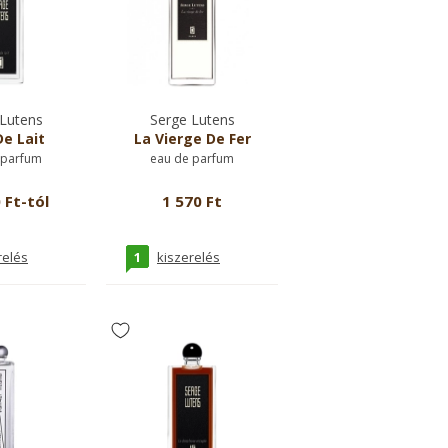
Lutens
Serge Lutens
e Lait
La Vierge De Fer
 parfum
eau de parfum
 Ft-tól
1 570 Ft
1
relés
kiszerelés