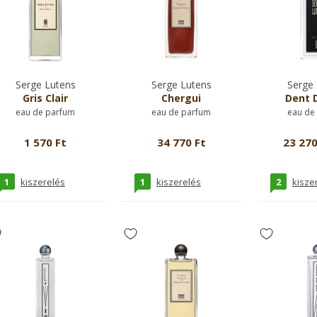
Serge Lutens
Serge Lutens
Serge 
Gris Clair
Chergui
Dent D
eau de parfum
eau de parfum
eau de
1 570 Ft
34 770 Ft
23 270
1
1
2
kiszerelés
kiszerelés
kisze