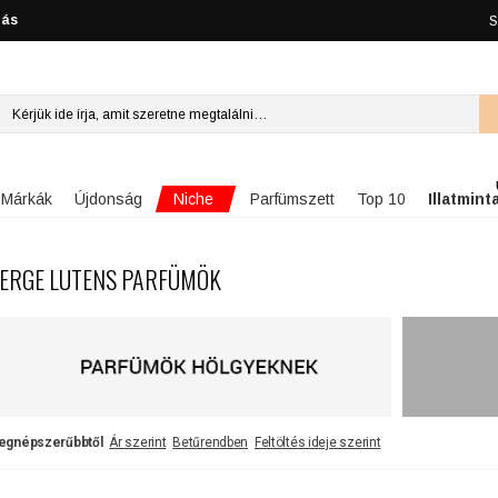
lás
S
Niche
Márkák
Újdonság
Parfümszett
Top 10
Illatmint
ERGE LUTENS PARFÜMÖK
egnépszerűbbtől
Ár szerint
Betűrendben
Feltöltés ideje szerint