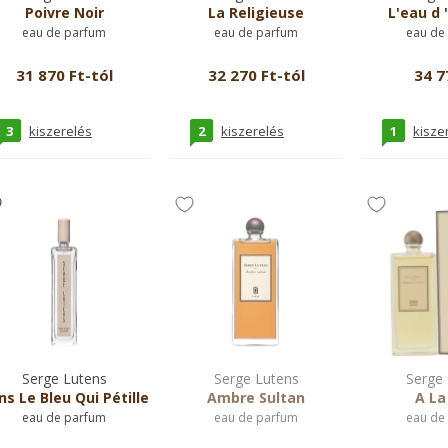
Poivre Noir
La Religieuse
L'eau d 
eau de parfum
eau de parfum
eau de
31 870 Ft-tól
32 270 Ft-tól
34 7
3
2
1
kiszerelés
kiszerelés
kisze
Serge Lutens
Serge Lutens
Serge 
ns Le Bleu Qui Pétille
Ambre Sultan
A La
eau de parfum
eau de parfum
eau de