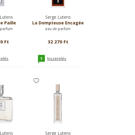
Lutens
Serge Lutens
e Paille
La Dompteuse Encagée
 parfum
eau de parfum
0 Ft
32 270 Ft
1
relés
kiszerelés
Lutens
Serge Lutens