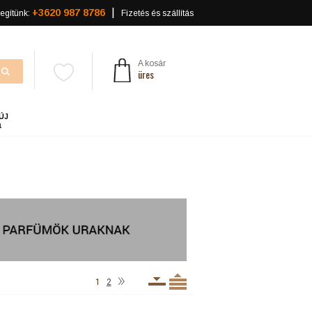
+3620 987 8786
egítünk:
Fizetés és szállítás
A kosár
üres
ÚJ
a
»
1
2