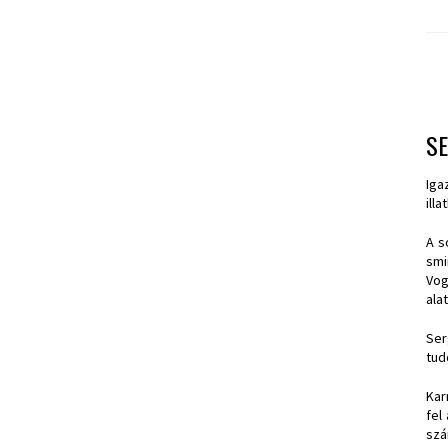
SE
Iga
ill
A s
smi
Vog
alat
Ser
tud
Kar
fel
szá