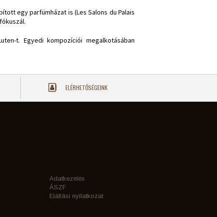
pított egy parfümházat is (Les Salons du Palais
fókuszál.
Luten-t. Egyedi kompozíciói megalkotásában
ELÉRHETŐSÉGEINK
Adatkezelés
ÁSZF
Elállási nyilatkozat