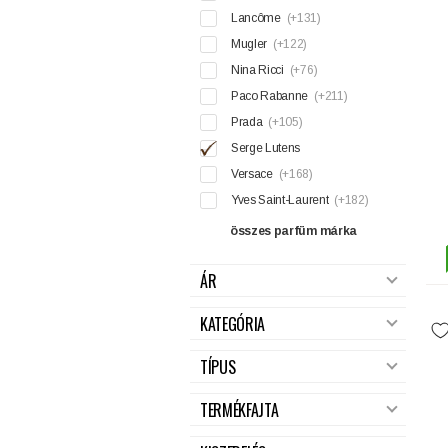
Lancôme
(+131)
Mugler
(+122)
Nina Ricci
(+76)
Paco Rabanne
(+211)
Prada
(+105)
Serge Lutens
Versace
(+168)
Yves Saint-Laurent
(+182)
összes parfüm márka
ÁR
KATEGÓRIA
TÍPUS
TERMÉKFAJTA