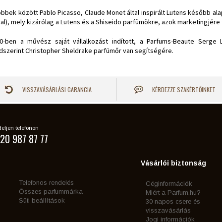
öbbek között Pablo Picasso, Claude Monet által inspirált Lutens később ala
al), mely kizárólag a Lutens és a Shiseido parfümökre, azok marketingjére 
0-ben a művész saját vállalkozást indított, a Parfums-Beaute Serge 
dszerint Christopher Sheldrake parfümőr van segítségére.
VISSZAVÁSÁRLÁSI GARANCIA
KÉRDEZZE SZAKÉRTŐINKET
eljen telefonon
20 987 87 77
Vásárlói biztonság
Telefonos rendelés
Céginformációk
Összes parfummárka
Miért a Parfum.hu?
Süti beállítások
30 napos csere és
visszavásárlás
Jogi információk