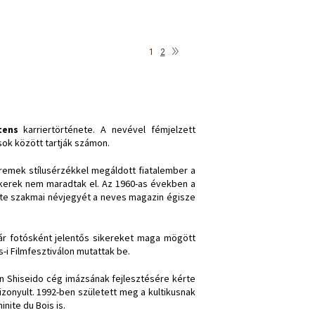
»
1
2
tens
karriertörténete. A nevével fémjelzett
ok között tartják számon.
 remek stílusérzékkel megáldott fiatalember a
ikerek nem maradtak el. Az 1960-as években a
tte szakmai névjegyét a neves magazin égisze
ár fotósként jelentős sikereket maga mögött
-i Filmfesztiválon mutattak be.
án Shiseido cég imázsának fejlesztésére kérte
onyult. 1992-ben született meg a kultikusnak
nite du Bois is.