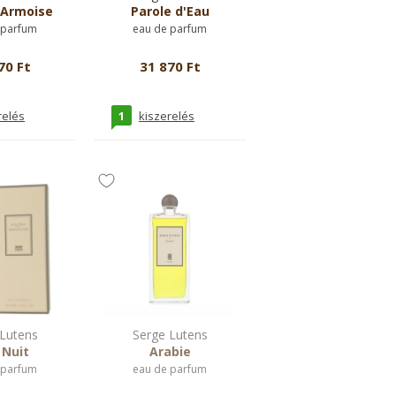
'Armoise
Parole d'Eau
 parfum
eau de parfum
70 Ft
31 870 Ft
1
relés
kiszerelés
Lutens
Serge Lutens
 Nuit
Arabie
 parfum
eau de parfum