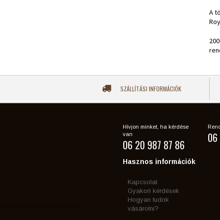
A t
Roy
200
ren
SZÁLLÍTÁSI INFORMÁCIÓK
Hívjon minket, ha kérdése
Rend
06 
van
06 20 987 87 86
Hasznos információk
Kapcsolat
Gyakori kérdések
Hogyan tudok
vásárolni?