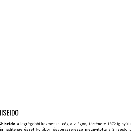
ISEIDO
Shiseido
a legrégebbi kozmetikai cég a világon, története 1872-ig nyúli
án haditengerészet korábbi főgyógyszerésze megnyitotta a Shiseido p