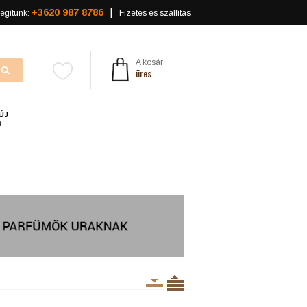
+3620 987 8786
egítünk:
Fizetés és szállítás
A kosár
üres
ÚJ
a