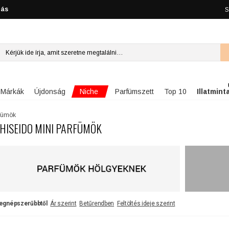
lás
S
Niche
Márkák
Újdonság
Parfümszett
Top 10
Illatmint
rfümök
HISEIDO MINI PARFÜMÖK
egnépszerűbbtől
Ár szerint
Betűrendben
Feltöltés ideje szerint