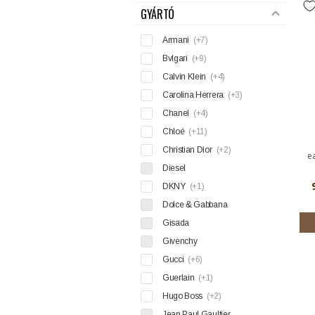
GYÁRTÓ
Armani
(+7)
Bvlgari
(+9)
Calvin Klein
(+4)
Carolina Herrera
(+3)
Chanel
(+4)
Chloé
(+11)
Christian Dior
(+2)
e
Diesel
DKNY
(+1)
Dolce & Gabbana
Gisada
Givenchy
Gucci
(+6)
Guerlain
(+1)
Hugo Boss
(+2)
Jean Paul Gaultier