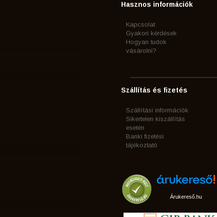
Hasznos információk
Kapcsolat
Gyakori kérdések
Hogyan tudok
vásárolni?
Szállítás és fizetés
Szállítási információk
Sikertelen kiszállítás
esetén
Banki fizetési
tájékoztató
Árukereső.hu