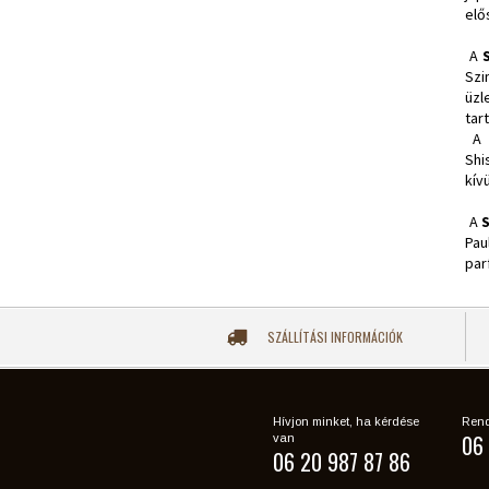
elő
A
Szi
üzl
tar
A
Shi
kív
A
Pau
par
SZÁLLÍTÁSI INFORMÁCIÓK
Hívjon minket, ha kérdése
Rend
06 
van
06 20 987 87 86