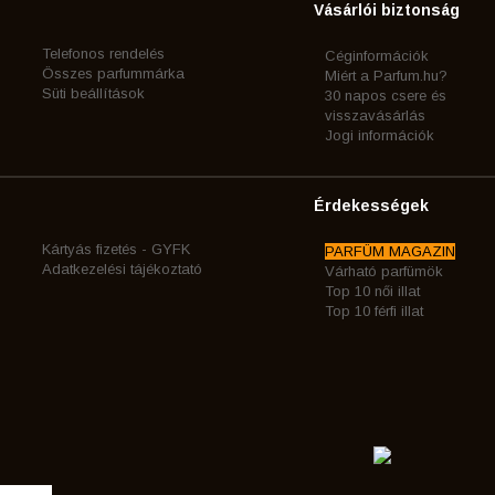
Vásárlói biztonság
Telefonos rendelés
Céginformációk
Összes parfummárka
Miért a Parfum.hu?
Süti beállítások
30 napos csere és
visszavásárlás
Jogi információk
Érdekességek
Kártyás fizetés - GYFK
PARFÜM MAGAZIN
Adatkezelési tájékoztató
Várható parfümök
Top 10 női illat
Top 10 férfi illat