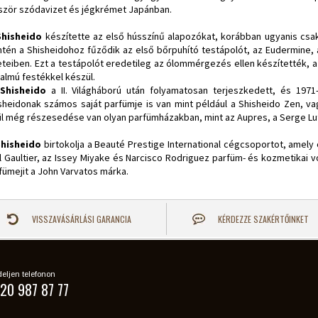
ször szódavizet és jégkrémet Japánban.
Shisheido
készítette az első hússzínű alapozókat, korábban ugyanis csak
ntén a Shisheidohoz fűződik az első bőrpuhító testápolót, az Eudermine,
eteiben. Ezt a testápolót eredetileg az ólommérgezés ellen készítették, 
talmú festékkel készül.
Shisheido
a II. Világháború után folyamatosan terjeszkedett, és 197
sheidonak számos saját parfümje is van mint például a Shisheido Zen, va
ül még részesedése van olyan parfümházakban, mint az Aupres, a Serge Lu
Shisheido
birtokolja a Beauté Prestige International cégcsoportot, amely
l Gaultier, az Issey Miyake és Narcisco Rodriguez parfüm- és kozmetikai vo
fümejit a John Varvatos márka.
VISSZAVÁSÁRLÁSI GARANCIA
KÉRDEZZE SZAKÉRTŐINKET
eljen telefonon
20 987 87 77