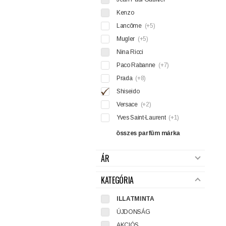
Kenzo
Lancôme
(+5)
Mugler
(+5)
Nina Ricci
Paco Rabanne
(+7)
Prada
(+8)
Shiseido
Versace
(+2)
Yves Saint-Laurent
(+1)
összes parfüm márka
ÁR
KATEGÓRIA
ILLATMINTA
ÚJDONSÁG
AKCIÓS