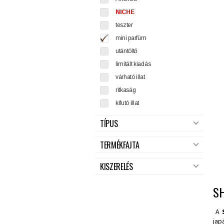
NICHE
teszter
mini parfüm
utántöltő
limitált kiadás
várható illat
ritkaság
kifutó illat
TÍPUS
TERMÉKFAJTA
KISZERELÉS
SH
A
jap