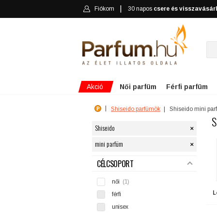
Fiókom
30 napos
csere és visszavásár
Akció
Női parfüm
Férfi parfüm
Shiseido parfümök
Shiseido mini pa
S
×
Shiseido
×
mini parfüm
SZŰRÉS
CÉLCSOPORT
női
(1)
L
férfi
unisex