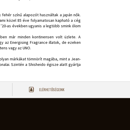
 fehér színű alapozót használtak a japán nők.
 ami közel 85 éve folyamatosan kapható a cég
a ’20-as években ugyanis a legtöbb smink ólom
1-ben már minden kontinensen volt üzlete. A
gy az Energising Fragrance illatok, de ezeken
tens vagy az UNO.
 olyan márkákat tömnörít magába, mint a Jean-
nalai. Szintén a Shisheido égisze alatt gyártja
ELÉRHETŐSÉGEINK