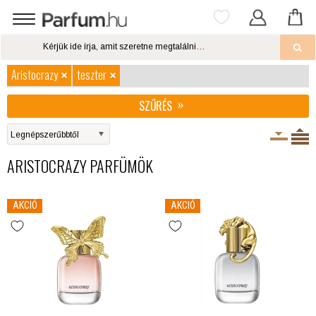
Aristocrazy
teszter
SZŰRÉS
ARISTOCRAZY PARFÜMÖK
AKCIÓ
AKCIÓ