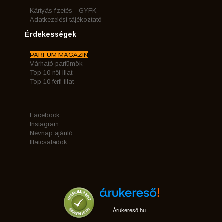
Kártyás fizetés - GYFK
Adatkezelési tájékoztató
Érdekességek
PARFÜM MAGAZIN
Várható parfümök
Top 10 női illat
Top 10 férfi illat
Facebook
Instagram
Névnap ajánló
Illatcsaládok
Árukereső.hu