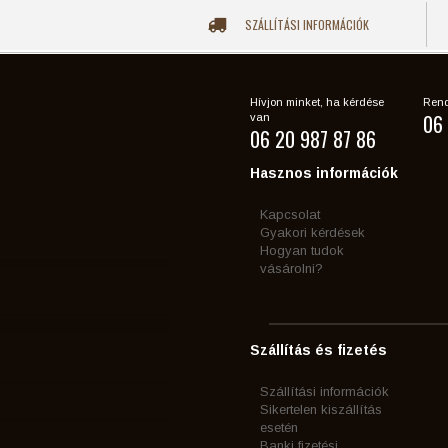
SZÁLLÍTÁSI INFORMÁCIÓK
Hívjon minket, ha kérdése
Rend
06 
van
06 20 987 87 86
Hasznos információk
Kapcsolat
Gyakori kérdések
Hogyan tudok
vásárolni?
Szállítás és fizetés
Szállítási információk
Sikertelen kiszállítás
esetén
Banki fizetési