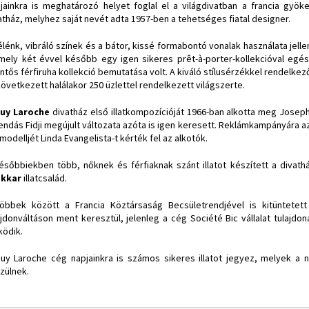
jainkra is meghatározó helyet foglal el a világdivatban a francia gyöke
atház, melyhez saját nevét adta 1957-ben a tehetséges fiatal designer.
élénk, vibráló színek és a bátor, kissé formabontó vonalak használata jell
 mely két évvel később egy igen sikeres prêt-à-porter-kollekcióval egé
entős férfiruha kollekció bemutatása volt. A kiváló stílusérzékkel rendelkez
övetkezett halálakor 250 üzlettel rendelkezett világszerte.
uy Laroche
divatház első illatkompozícióját 1966-ban alkotta meg Jose
endás Fidji megújult változata azóta is igen keresett. Reklámkampányára az
modelljét Linda Evangelista-t kérték fel az alkotók.
ésőbbiekben több, nőknek és férfiaknak szánt illatot készített a divath
akkar
illatcsalád.
öbbek között a Francia Köztársaság Becsületrendjével is kitüntetet
ajdonváltáson ment keresztül, jelenleg a cég Société Bic vállalat tulajdo
ödik.
uy Laroche cég napjainkra is számos sikeres illatot jegyez, melyek a n
zülnek.