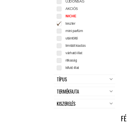
ÚJDONSÁG
AKCIÓS
NICHE
teszter
mini parfüm
utántöltő
limitált kiadás
várható illat
ritkaság
kifutó illat
TÍPUS
TERMÉKFAJTA
KISZERELÉS
FÉ