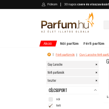
Fiókom
30 napos
csere és visszavásár
Akció
Női parfüm
Férfi parfüm
Férfi parfümök
Guy Laroche férfi par
G
×
Guy Laroche
×
férfi parfümök
×
teszter
SZŰRÉS
CÉLCSOPORT
L
női
férfi