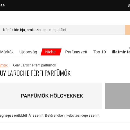
lás
S
Niche
Márkák
Újdonság
Parfümszett
Top 10
Illatmint
fümök
Guy Laroche férfi parfümök
UY LAROCHE FÉRFI PARFÜMÖK
egnépszerűbbtől
Ár szerint
Betűrendben
Feltöltés ideje szerint