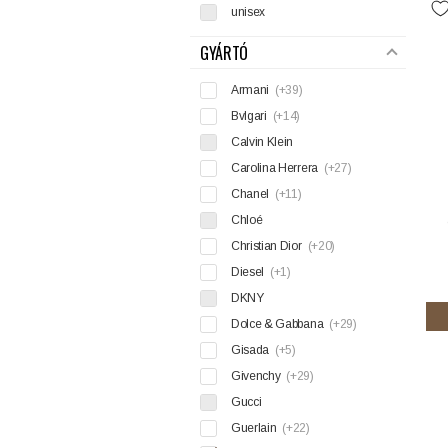
unisex
GYÁRTÓ
Armani
(+39)
Bvlgari
(+14)
Calvin Klein
Carolina Herrera
(+27)
Chanel
(+11)
Chloé
Christian Dior
(+20)
Diesel
(+1)
DKNY
Dolce & Gabbana
(+29)
Gisada
(+5)
Givenchy
(+29)
Gucci
Guerlain
(+22)