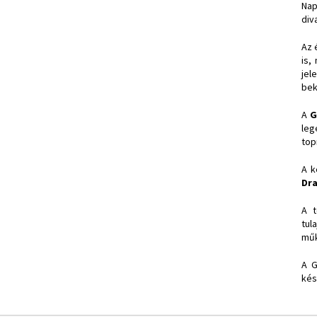
Nap
div
Az 
is,
jel
bek
A
G
leg
top
A k
Dr
A t
tul
műk
A G
kés