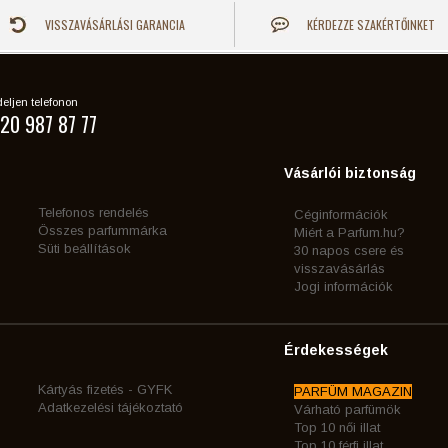
VISSZAVÁSÁRLÁSI GARANCIA
KÉRDEZZE SZAKÉRTŐINKET
eljen telefonon
20 987 87 77
Vásárlói biztonság
Telefonos rendelés
Céginformációk
Összes parfummárka
Miért a Parfum.hu?
Süti beállítások
30 napos csere és
visszavásárlás
Jogi információk
Érdekességek
Kártyás fizetés - GYFK
PARFÜM MAGAZIN
Adatkezelési tájékoztató
Várható parfümök
Top 10 női illat
Top 10 férfi illat