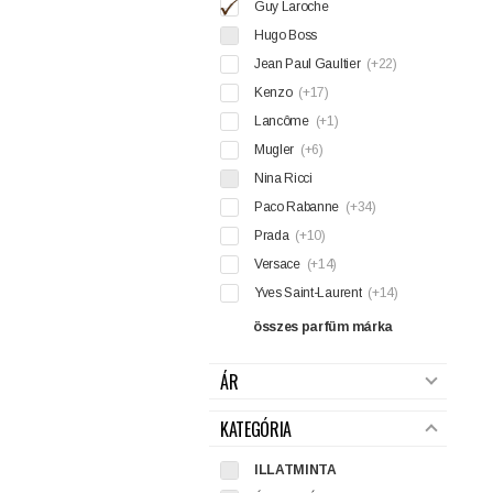
Guy Laroche
Hugo Boss
Jean Paul Gaultier
(+22)
Kenzo
(+17)
Lancôme
(+1)
Mugler
(+6)
Nina Ricci
Paco Rabanne
(+34)
Prada
(+10)
Versace
(+14)
Yves Saint-Laurent
(+14)
összes parfüm márka
ÁR
KATEGÓRIA
ILLATMINTA