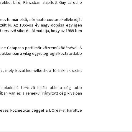
rekkel bíró, Párizsban alapított Guy Laroche
emezte már első, női haute couture kollekcióját
szült ki. Az 1966-os év nagy dobása egy igen
ő tervező sikerét jól mutatja, hogy az 1989-ben
phine Catapano parfümőr közreműködésével. A
 akkoriban a világ egyik legfoglalkoztatottabb
áz, mely közül kiemelkedik a férfiaknak szánt
t sokoldalú tervező halála után a cég több
nában van és a remekül irányított cég kiválóan
eves kozmetikai céggel a L'Oreal-al karöltve