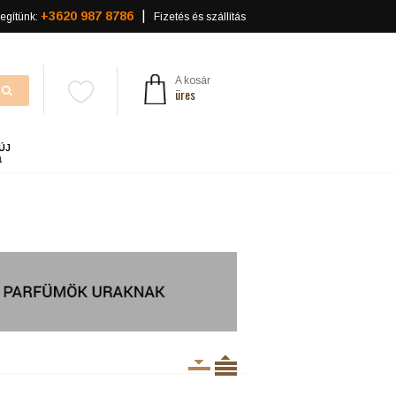
+3620 987 8786
egítünk:
Fizetés és szállítás
A kosár
üres
ÚJ
a