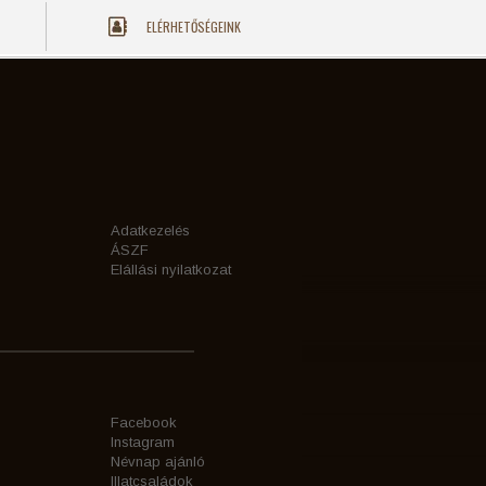
ELÉRHETŐSÉGEINK
Adatkezelés
ÁSZF
Elállási nyilatkozat
Facebook
Instagram
Névnap ajánló
Illatcsaládok