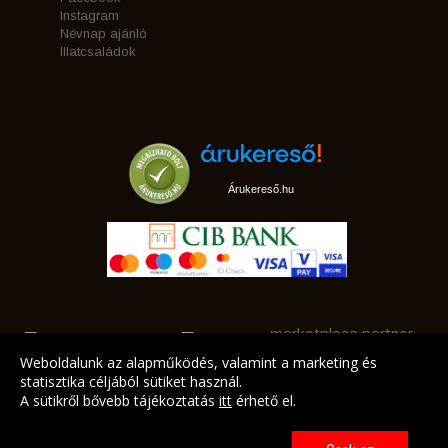
Instagram
Névnap ajánló
Illatcsaládok
Árukereső.hu
marketplace partner
Weboldalunk az alapműködés, valamint a marketing és
statisztika céljából sütiket használ.
A sütikről bővebb tájékoztatás
itt
érhető el.
A LEGJOBB AJÁNLATAINK AZ ÖN CÍMÉRE!