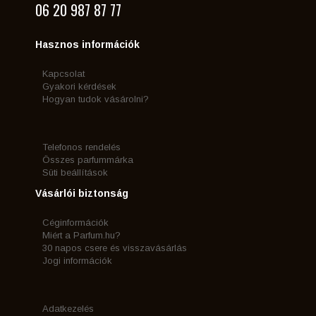
06 20 987 87 77
Hasznos információk
Kapcsolat
Gyakori kérdések
Hogyan tudok vásárolni?
Telefonos rendelés
Összes parfummárka
Süti beállítások
Vásárlói biztonság
Céginformációk
Miért a Parfum.hu?
30 napos csere és visszavásárlás
Jogi információk
Adatkezelés