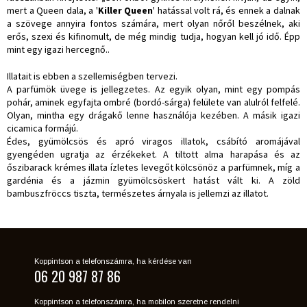
mert a Queen dala, a '
Killer Queen
' hatással volt rá, és ennek a dalnak
a szövege annyira fontos számára, mert olyan nőről beszélnek, aki
erős, szexi és kifinomult, de még mindig tudja, hogyan kell jó idő. Épp
mint egy igazi hercegnő..
Illatait is ebben a szellemiségben tervezi.
A parfümök üvege is jellegzetes. Az egyik olyan, mint egy pompás
pohár, aminek egyfajta ombré (bordó-sárga) felülete van alulról felfelé.
Olyan, mintha egy drágakő lenne használója kezében. A másik igazi
cicamica formájú.
Édes, gyümölcsös és apró viragos illatok, csábító aromájával
gyengéden ugratja az érzékeket. A tiltott alma harapása és az
őszibarack krémes illata ízletes levegőt kölcsönöz a parfümnek, míg a
gardénia és a jázmin gyümölcsöskert hatást vált ki. A zöld
bambuszfröccs tiszta, természetes árnyala is jellemzi az illatot.
Koppintson a telefonszámra, ha kérdése van
06 20 987 87 86
Koppintson a telefonszámra, ha mobilon szeretne rendelni