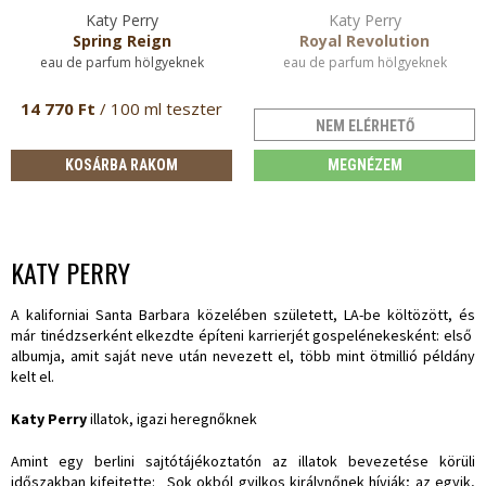
Katy Perry
Katy Perry
Spring Reign
Royal Revolution
eau de parfum hölgyeknek
eau de parfum hölgyeknek
14 770 Ft
/ 100 ml teszter
NEM ELÉRHETŐ
KOSÁRBA RAKOM
MEGNÉZEM
KATY PERRY
A kaliforniai Santa Barbara közelében született, LA-be költözött, és
már tinédzserként elkezdte építeni karrierjét gospelénekesként: első
albumja, amit saját neve után nevezett el, több mint ötmillió példány
kelt el.
Katy Perry
illatok, igazi heregnőknek
Amint egy berlini sajtótájékoztatón az illatok bevezetése körüli
időszakban kifejtette: „Sok okból gyilkos királynőnek hívják; az egyik,