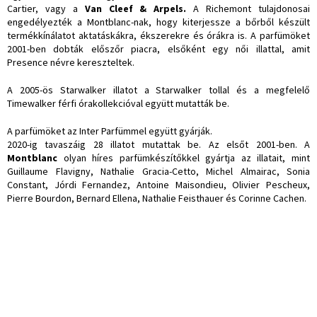
Cartier, vagy a
Van Cleef & Arpels.
A Richemont tulajdonosai
engedélyezték a Montblanc-nak, hogy kiterjessze a bőrből készült
termékkínálatot aktatáskákra, ékszerekre és órákra is. A parfümöket
2001-ben dobták előszőr piacra, elsőként egy női illattal, amit
Presence névre kereszteltek.
A 2005-ös Starwalker illatot a Starwalker tollal és a megfelelő
Timewalker férfi órakollekcióval együtt mutatták be.
A parfümöket az Inter Parfümmel együtt gyárják.
2020-ig tavaszáig 28 illatot mutattak be. Az elsőt 2001-ben. A
Montblanc
olyan híres parfümkészítőkkel gyártja az illatait, mint
Guillaume Flavigny, Nathalie Gracia-Cetto, Michel Almairac, Sonia
Constant, Jórdi Fernandez, Antoine Maisondieu, Olivier Pescheux,
Pierre Bourdon, Bernard Ellena, Nathalie Feisthauer és Corinne Cachen.