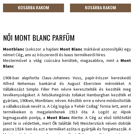
KOSÁRBA RAKOM
KOSÁRBA RAKOM
NŐI MONT BLANC PARFÜM
Montblanc
(sokszor a hajdani
Mont Blanc
márkával azonosítják) egy
német Cég, ami az írószereiről és luxus termékeiről híres.
Mesterművel a világ csúcsára kerültek, magasabbra, mint a
Mont
Blanc
1908-ban alapította Claus-Johannes Voss, papír-írószer kereskedő
Alfred Nehemias bankárral és August Eberstein mérnökkel. A
Vállalkozást Simplo Filler Pen névre keresztelték és kezdték meg
tevékenységüket. A felsőkategóriás tollakat Hamburgban kezdték el
gyártani, 190ben, Montblanc néven. Később erre a névre módosították
a vállalkozásuk nevét is. A Cég logója a ‘Fehér Csillag’ forma lett, amit a
termékeiken is megjelenítenek 1913 óta. A Logót az Alpok
legmagasabb pontja, a
Mont Blanc
ihlette. A Cég az első töltőtollát
(amit le is védettek, mert Ők találták fel) Meisterstück néven dobták
piacra 1924- ben és ezt a terméket azóta is gyártják és forgalmazzák. A