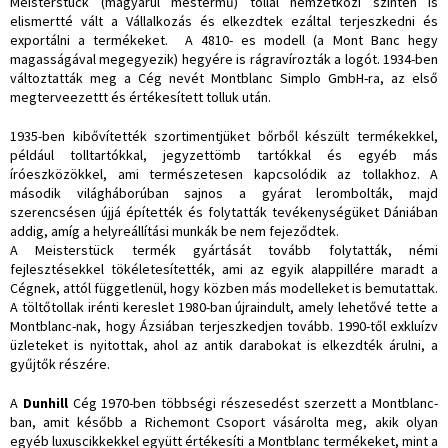
Meisterstück (magyarul mestermű) tollal nemzetközi szinten is
elismertté vált a Vállalkozás és elkezdtek ezáltal terjeszkedni és
exportálni a termékeket. A 4810- es modell (a Mont Banc hegy
magasságával megegyezik) hegyére is rágravírozták a logót. 1934-ben
változtatták meg a Cég nevét Montblanc Simplo GmbH-ra, az első
megterveezettt és értékesített tolluk után.
1935-ben kibővítették szortimentjüket bőrből készült termékekkel,
például tolltartókkal, jegyzettömb tartókkal és egyéb más
íróeszközökkel, ami természetesen kapcsolódik az tollakhoz. A
második világháborúban sajnos a gyárat lerombolták, majd
szerencsésen újjá építették és folytatták tevékenységüket Dániában
addig, amíg a helyreállítási munkák be nem fejeződtek.
A Meisterstück termék gyártását tovább folytatták, némi
fejlesztésekkel tökéletesítették, ami az egyik alappillére maradt a
Cégnek, attól függetlenül, hogy közben más modelleket is bemutattak.
A töltőtollak irénti kereslet 1980-ban újraindult, amely lehetővé tette a
Montblanc-nak, hogy Ázsiában terjeszkedjen tovább. 1990-től exkluízv
üzleteket is nyitottak, ahol az antik darabokat is elkezdték árulni, a
gyűjtők részére.
A
Dunhill
Cég 1970-ben többségi részesedést szerzett a Montblanc-
ban, amit később a Richemont Csoport vásárolta meg, akik olyan
egyéb luxuscikkekkel együtt értékesíti a Montblanc termékeket, mint a