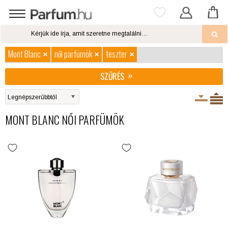
Mont Blanc
női parfümök
teszter
SZŰRÉS
MONT BLANC NŐI PARFÜMÖK