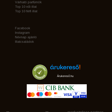
Várható parfümök
Top 10 női illat
Top 10 férfi illat
Facebook
Instagram
Névnap ajánló
Illatcsaládok
Árukereső.hu