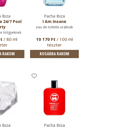
 Ibiza
Pacha Ibiza
a 24/7 Pool
I Am Insane
rty
eau de toilette uraknak
te hölgyeknek
Ft
/ 80 ml
10 170 Ft
/ 100 ml
zter
teszter
A RAKOM
KOSÁRBA RAKOM
 Ibiza
Pacha Ibiza