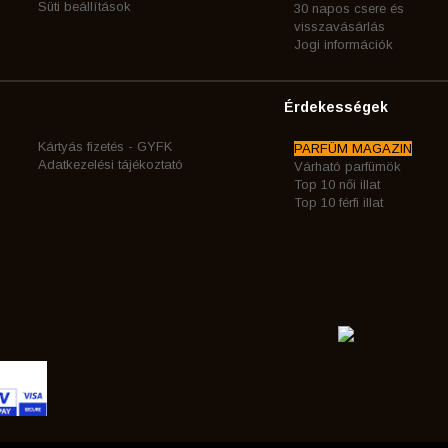
Süti beállítások
30 napos csere és
visszavásárlás
Jogi információk
Érdekességek
Kártyás fizetés - GYFK
PARFÜM MAGAZIN
Adatkezelési tájékoztató
Várható parfümök
Top 10 női illat
Top 10 férfi illat