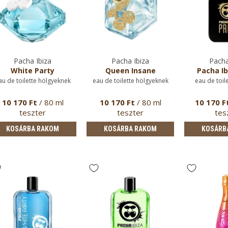
Pacha Ibiza
Pacha Ibiza
Pacha
White Party
Queen Insane
Pacha Ib
au de toilette hölgyeknek
eau de toilette hölgyeknek
eau de toil
10 170 Ft
/ 80 ml
10 170 Ft
/ 80 ml
10 170 F
teszter
teszter
tes
KOSÁRBA RAKOM
KOSÁRBA RAKOM
KOSÁRB