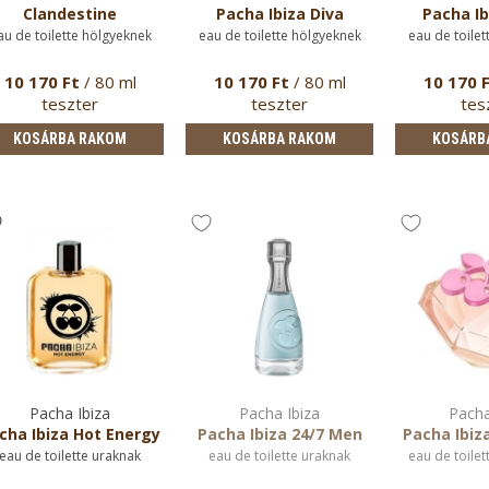
Clandestine
Pacha Ibiza Diva
Pacha Ib
au de toilette hölgyeknek
eau de toilette hölgyeknek
eau de toilet
10 170 Ft
/ 80 ml
10 170 Ft
/ 80 ml
10 170 
teszter
teszter
tes
KOSÁRBA RAKOM
KOSÁRBA RAKOM
KOSÁRB
Pacha Ibiza
Pacha Ibiza
Pacha
cha Ibiza Hot Energy
Pacha Ibiza 24/7 Men
Pacha Ibiza
eau de toilette uraknak
eau de toilette uraknak
eau de toilet