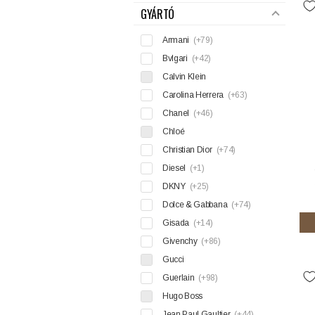
GYÁRTÓ
Armani
(+79)
Bvlgari
(+42)
Calvin Klein
Carolina Herrera
(+63)
Chanel
(+46)
Chloé
Christian Dior
(+74)
Diesel
(+1)
DKNY
(+25)
Dolce & Gabbana
(+74)
Gisada
(+14)
Givenchy
(+86)
Gucci
Guerlain
(+98)
Hugo Boss
Jean Paul Gaultier
(+44)