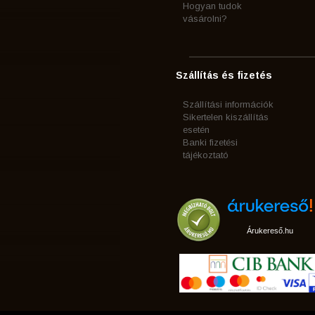
Hogyan tudok
vásárolni?
Szállítás és fizetés
Szállítási információk
Sikertelen kiszállítás
esetén
Banki fizetési
tájékoztató
Árukereső.hu