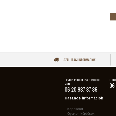
SZÁLLÍTÁSI INFORMÁCIÓK
Hívjon minket, ha kérdése
Rend
06 
van
06 20 987 87 86
Hasznos információk
Kapcsolat
Gyakori kérdések