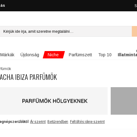
lás
S
Niche
Márkák
Újdonság
Parfümszett
Top 10
Illatmint
arfümök
ACHA IBIZA PARFÜMÖK
egnépszerűbbtől
Ár szerint
Betűrendben
Feltöltés ideje szerint