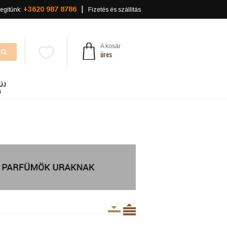
+3620 987 8786
egítünk:
Fizetés és szállítás
A kosár
üres
ÚJ
a