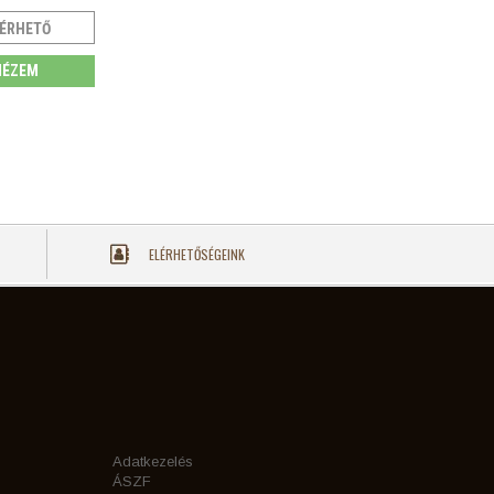
ÉRHETŐ
ÉZEM
ELÉRHETŐSÉGEINK
Adatkezelés
ÁSZF