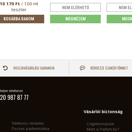
10 170 Ft
/ 100 ml
NEM ELÉRHETŐ
NEM EL
teszter
KOSÁRBA RAKOM
MEGNÉZEM
MEGN
VISSZAVÁSÁRLÁSI GARANCIA
KÉRDEZZE SZAKÉRTŐINKET
eljen telefonon
20 987 87 77
Vásárlói biztonság
Telefonos rendelés
Céginformációk
Összes parfummárka
Miért a Parfum.hu?