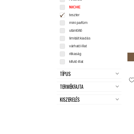
NICHE
teszter
mini parfüm
utántöltő
limitált kiadás
várható illat
ritkaság
kifutó illat
TÍPUS
TERMÉKFAJTA
KISZERELÉS