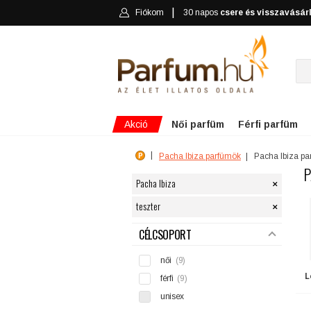
Fiókom
30 napos
csere és visszavásár
Akció
Női parfüm
Férfi parfüm
Pacha Ibiza parfümök
Pacha Ibiza p
P
×
Pacha Ibiza
×
teszter
SZŰRÉS
CÉLCSOPORT
női
(9)
L
férfi
(9)
unisex