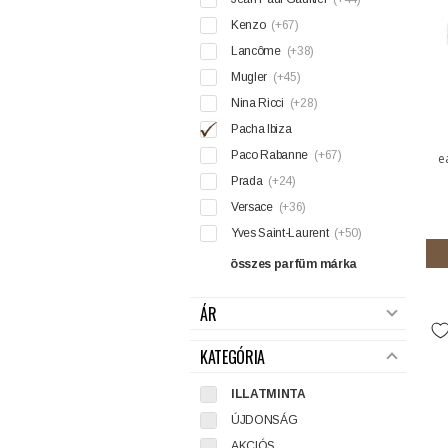
Kenzo
(+67)
Lancôme
(+38)
Mugler
(+45)
Nina Ricci
(+28)
Pacha Ibiza
Paco Rabanne
(+67)
e
Prada
(+24)
Versace
(+36)
Yves Saint-Laurent
(+50)
összes parfüm márka
ÁR
KATEGÓRIA
ILLATMINTA
ÚJDONSÁG
AKCIÓS