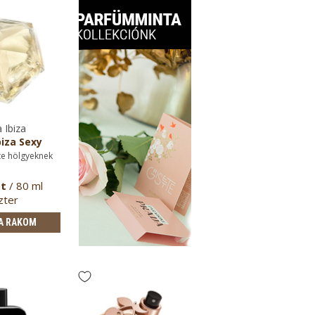
 Ibiza
iza Sexy
te hölgyeknek
Ft
/ 80 ml
zter
A RAKOM