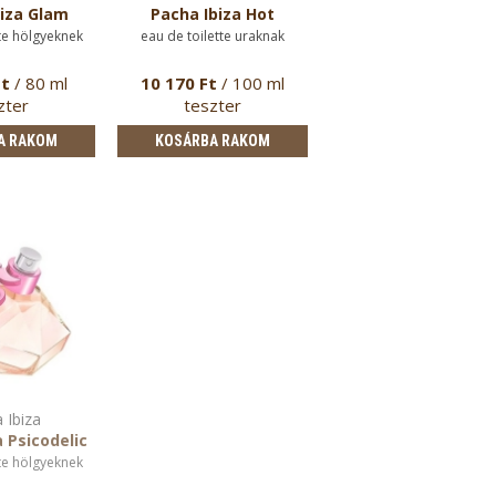
iza Glam
Pacha Ibiza Hot
te hölgyeknek
eau de toilette uraknak
Ft
/ 80 ml
10 170 Ft
/ 100 ml
zter
teszter
A RAKOM
KOSÁRBA RAKOM
 Ibiza
 Psicodelic
te hölgyeknek