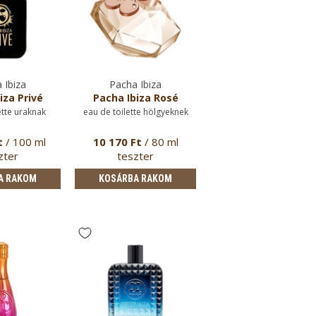
 Ibiza
Pacha Ibiza
iza Privé
Pacha Ibiza Rosé
ette uraknak
eau de toilette hölgyeknek
t
/ 100 ml
10 170 Ft
/ 80 ml
zter
teszter
A RAKOM
KOSÁRBA RAKOM