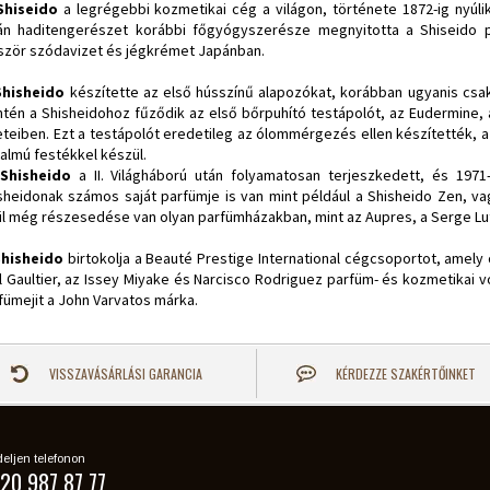
Shiseido
a legrégebbi kozmetikai cég a világon, története 1872-ig nyúli
án haditengerészet korábbi főgyógyszerésze megnyitotta a Shiseido p
ször szódavizet és jégkrémet Japánban.
Shisheido
készítette az első hússzínű alapozókat, korábban ugyanis csak
ntén a Shisheidohoz fűződik az első bőrpuhító testápolót, az Eudermine,
eteiben. Ezt a testápolót eredetileg az ólommérgezés ellen készítették, 
talmú festékkel készül.
Shisheido
a II. Világháború után folyamatosan terjeszkedett, és 197
sheidonak számos saját parfümje is van mint például a Shisheido Zen, va
ül még részesedése van olyan parfümházakban, mint az Aupres, a Serge Lu
Shisheido
birtokolja a Beauté Prestige International cégcsoportot, amely
l Gaultier, az Issey Miyake és Narcisco Rodriguez parfüm- és kozmetikai vo
fümejit a John Varvatos márka.
VISSZAVÁSÁRLÁSI GARANCIA
KÉRDEZZE SZAKÉRTŐINKET
eljen telefonon
20 987 87 77