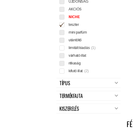
ÚJDONSÁG
AKCIÓS
NICHE
teszter
mini parfüm
utántöltő
limitált kiadás
(1)
várható illat
ritkaság
kifutó illat
(2)
TÍPUS
TERMÉKFAJTA
KISZERELÉS
FÉ