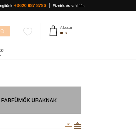
+3620 987 8786
egítünk:
Fizetés és szállítás
A kosár
üres
ÚJ
a