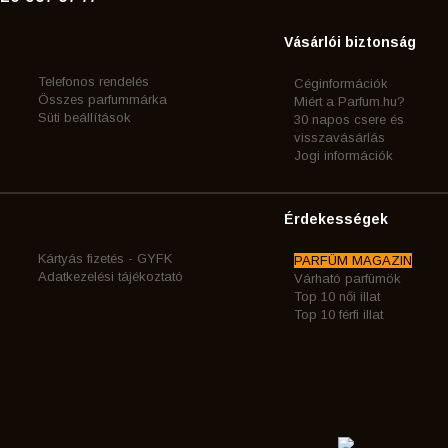
Vásárlói biztonság
Telefonos rendelés
Céginformációk
Összes parfummárka
Miért a Parfum.hu?
Süti beállítások
30 napos csere és
visszavásárlás
Jogi információk
Érdekességek
Kártyás fizetés - GYFK
PARFÜM MAGAZIN
Adatkezelési tájékoztató
Várható parfümök
Top 10 női illat
Top 10 férfi illat