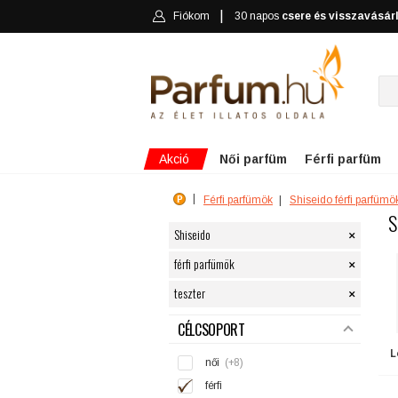
Fiókom
30 napos
csere és visszavásár
Akció
Női parfüm
Férfi parfüm
Férfi parfümök
Shiseido férfi parfümö
S
×
Shiseido
×
férfi parfümök
×
teszter
SZŰRÉS
CÉLCSOPORT
L
női
(+8)
férfi