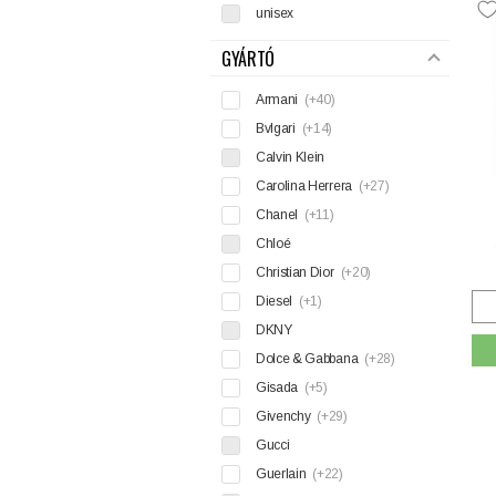
unisex
GYÁRTÓ
Armani
(+40)
Bvlgari
(+14)
Calvin Klein
Carolina Herrera
(+27)
Chanel
(+11)
Chloé
Christian Dior
(+20)
Diesel
(+1)
DKNY
Dolce & Gabbana
(+28)
Gisada
(+5)
Givenchy
(+29)
Gucci
Guerlain
(+22)