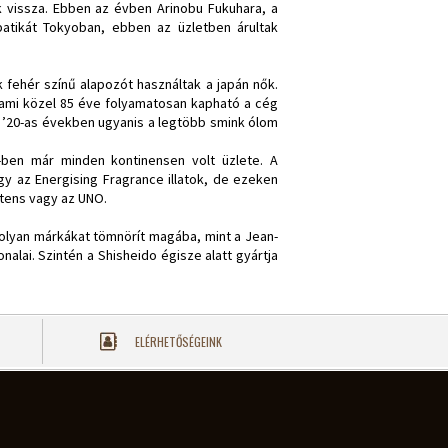
k vissza. Ebben az évben Arinobu Fukuhara, a
atikát Tokyoban, ebben az üzletben árultak
 fehér színű alapozót használtak a japán nők.
 ami közel 85 éve folyamatosan kapható a cég
a ’20-as években ugyanis a legtöbb smink ólom
1-ben már minden kontinensen volt üzlete. A
gy az Energising Fragrance illatok, de ezeken
tens vagy az UNO.
 olyan márkákat tömnörít magába, mint a Jean-
nalai. Szintén a Shisheido égisze alatt gyártja
ELÉRHETŐSÉGEINK