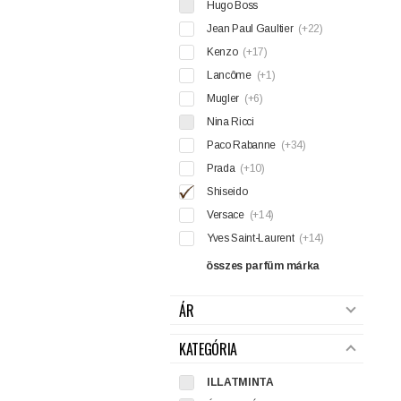
Hugo Boss
Jean Paul Gaultier
(+22)
Kenzo
(+17)
Lancôme
(+1)
Mugler
(+6)
Nina Ricci
Paco Rabanne
(+34)
Prada
(+10)
Shiseido
Versace
(+14)
Yves Saint-Laurent
(+14)
összes parfüm márka
ÁR
KATEGÓRIA
ILLATMINTA