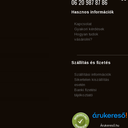
06 20 987 87 86
Hasznos információk
Kapcsolat
Gyakori kérdések
Hogyan tudok
vásárolni?
Szállítás és fizetés
Szállítási információk
Sikertelen kiszállítás
esetén
Banki fizetési
tájékoztató
Árukereső.hu