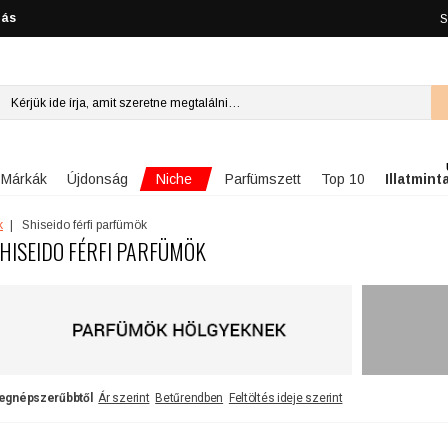
lás
S
Niche
Márkák
Újdonság
Parfümszett
Top 10
Illatmint
k
Shiseido férfi parfümök
HISEIDO FÉRFI PARFÜMÖK
egnépszerűbbtől
Ár szerint
Betűrendben
Feltöltés ideje szerint