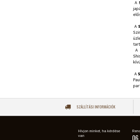
A
jap
elő
A
Szi
üzl
tar
A
Shi
kív
A
Pau
par
SZÁLLÍTÁSI INFORMÁCIÓK
Hívjon minket, ha kérdése
Rend
06 
van