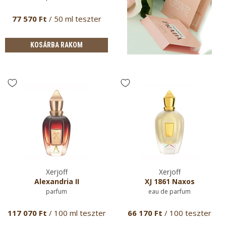
77 570 Ft
/ 50 ml teszter
KOSÁRBA RAKOM
Xerjoff
Xerjoff
Alexandria II
XJ 1861 Naxos
parfum
eau de parfum
117 070 Ft
/ 100 ml teszter
66 170 Ft
/ 100 teszter