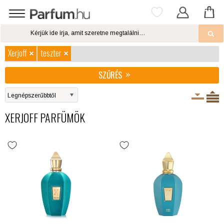
Xerjoff
teszter
SZŰRÉS
XERJOFF PARFÜMÖK