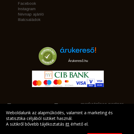
Facebook
Instagram
Névnap ajánló
Illatcsaládok
Árukereső.hu
marketplace partner
Weboldalunk az alapműködés, valamint a marketing és
statisztika céljából sütiket használ.
A sütikről bővebb tájékoztatás
itt
érhető el.
A LEGJOBB AJÁNLATAINK AZ ÖN CÍMÉRE!