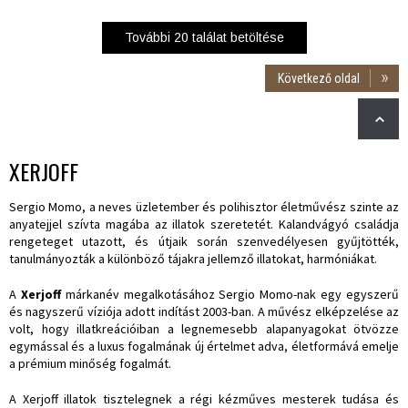
További
20
találat betöltése
Következő oldal
XERJOFF
Sergio Momo, a neves üzletember és polihisztor életművész szinte az
anyatejjel szívta magába az illatok szeretetét. Kalandvágyó családja
rengeteget utazott, és útjaik során szenvedélyesen gyűjtötték,
tanulmányozták a különböző tájakra jellemző illatokat, harmóniákat.
A
Xerjoff
márkanév megalkotásához Sergio Momo-nak egy egyszerű
és nagyszerű víziója adott indítást 2003-ban. A művész elképzelése az
volt, hogy illatkreációiban a legnemesebb alapanyagokat ötvözze
egymással és a luxus fogalmának új értelmet adva, életformává emelje
a prémium minőség fogalmát.
A Xerjoff illatok tisztelegnek a régi kézműves mesterek tudása és