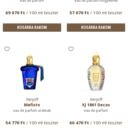
eau de parfum
eau de parfum hölgyeknek
69 070 Ft
/ 100 ml teszter
57 070 Ft
/ 100 ml teszter
KOSÁRBA RAKOM
KOSÁRBA RAKOM
Xerjoff
Xerjoff
Mefisto
XJ 1861 Decas
eau de parfum uraknak
eau de parfum
54 770 Ft
/ 100 ml teszter
60 470 Ft
/ 100 ml teszter