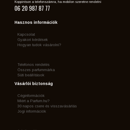
Koppintson a telefonszámra, ha mobilon szeretne rendelni
06 20 987 87 77
Hasznos információk
Kapcsolat
Gyakori kérdések
Hogyan tudok vásárolni?
Telefonos rendelés
Összes parfummárka
Süti beállítások
Vásárlói biztonság
Céginformációk
Miért a Parfum.hu?
30 napos csere és visszavásárlás
Jogi információk