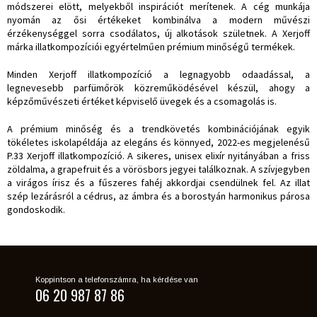
módszerei elött, melyekből inspirációt merítenek. A cég munkája
nyomán az ősi értékeket kombinálva a modern művészi
érzékenységgel sorra csodálatos, új alkotások születnek. A Xerjoff
márka illatkompozíciói egyértelműen prémium minőségű termékek.
Minden Xerjoff illatkompozíció a legnagyobb odaadással, a
legnevesebb parfümőrök közreműködésével készül, ahogy a
képzőművészeti értéket képviselő üvegek és a csomagolás is.
A prémium minőség és a trendkövetés kombinációjának egyik
tökéletes iskolapéldája az elegáns és könnyed, 2022-es megjelenésű
P.33 Xerjoff illatkompozíció. A sikeres, unisex elixír nyitányában a friss
zöldalma, a grapefruit és a vörösbors jegyei találkoznak. A szívjegyben
a virágos írisz és a fűszeres fahéj akkordjai csendülnek fel. Az illat
szép lezárásról a cédrus, az ámbra és a borostyán harmonikus párosa
gondoskodik.
Koppintson a telefonszámra, ha kérdése van
06 20 987 87 86