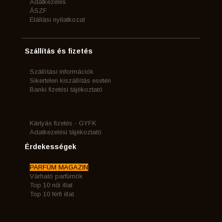
Adatkezelés
ÁSZF
Elállási nyilatkozat
Szállítás és fizetés
Szállítási információk
Sikertelen kiszállítás esetén
Banki fizetési tájékoztató
Kártyás fizetés - GYFK
Adatkezelési tájékoztató
Érdekességek
PARFÜM MAGAZIN
Várható parfümök
Top 10 női illat
Top 10 férfi illat