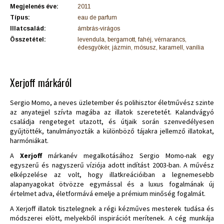
Megjelenés éve:
2011
Típus:
eau de parfum
Illatcsalád:
ámbrás-virágos
Összetétel:
levendula, bergamott, fahéj, vérnarancs,
édesgyökér, jázmin, mósusz, karamell, vanília
Xerjoff márkáról
Sergio Momo, a neves üzletember és polihisztor életművész szinte
az anyatejjel szívta magába az illatok szeretetét. Kalandvágyó
családja rengeteget utazott, és útjaik során szenvedélyesen
gyűjtötték, tanulmányozták a különböző tájakra jellemző illatokat,
harmóniákat.
A
Xerjoff
márkanév megalkotásához Sergio Momo-nak egy
egyszerű és nagyszerű víziója adott indítást 2003-ban. A művész
elképzelése az volt, hogy illatkreációiban a legnemesebb
alapanyagokat ötvözze egymással és a luxus fogalmának új
értelmet adva, életformává emelje a prémium minőség fogalmát.
A Xerjoff illatok tisztelegnek a régi kézműves mesterek tudása és
módszerei elött, melyekből inspirációt merítenek. A cég munkája