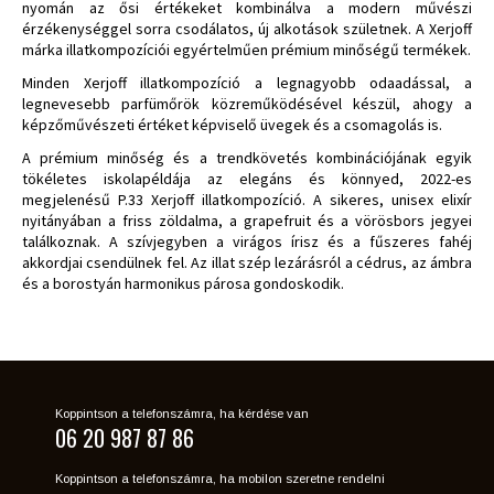
nyomán az ősi értékeket kombinálva a modern művészi
érzékenységgel sorra csodálatos, új alkotások születnek. A Xerjoff
márka illatkompozíciói egyértelműen prémium minőségű termékek.
Minden Xerjoff illatkompozíció a legnagyobb odaadással, a
legnevesebb parfümőrök közreműködésével készül, ahogy a
képzőművészeti értéket képviselő üvegek és a csomagolás is.
A prémium minőség és a trendkövetés kombinációjának egyik
tökéletes iskolapéldája az elegáns és könnyed, 2022-es
megjelenésű P.33 Xerjoff illatkompozíció. A sikeres, unisex elixír
nyitányában a friss zöldalma, a grapefruit és a vörösbors jegyei
találkoznak. A szívjegyben a virágos írisz és a fűszeres fahéj
akkordjai csendülnek fel. Az illat szép lezárásról a cédrus, az ámbra
és a borostyán harmonikus párosa gondoskodik.
Koppintson a telefonszámra, ha kérdése van
06 20 987 87 86
Koppintson a telefonszámra, ha mobilon szeretne rendelni