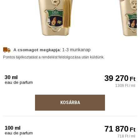
1-3 munkanap
A csomagot megkapja:
Pontos tájékoztatást a rendelést feldolgozása után küldünk.
39 270
30 ml
Ft
eau de parfum
1309 Ft / ml
KOSÁRBA
71 870
100 ml
Ft
eau de parfum
718 Ft / ml