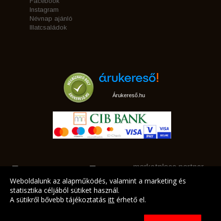
Facebook
Instagram
Névnap ajánló
Illatcsaládok
Árukereső.hu
marketplace partner
Weboldalunk az alapműködés, valamint a marketing és
statisztika céljából sütiket használ.
A sütikről bővebb tájékoztatás
itt
érhető el.
A LEGJOBB AJÁNLATAINK AZ ÖN CÍMÉRE!