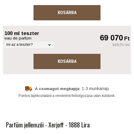
KOSÁRBA
100 ml teszter
69 070
Ft
eau de parfum
mi az a teszter?
690 Ft / ml
KOSÁRBA
1-3 munkanap
A csomagot megkapja:
Pontos tájékoztatást a rendelést feldolgozása után küldünk.
Parfüm jellemzői - Xerjoff - 1888 Lira