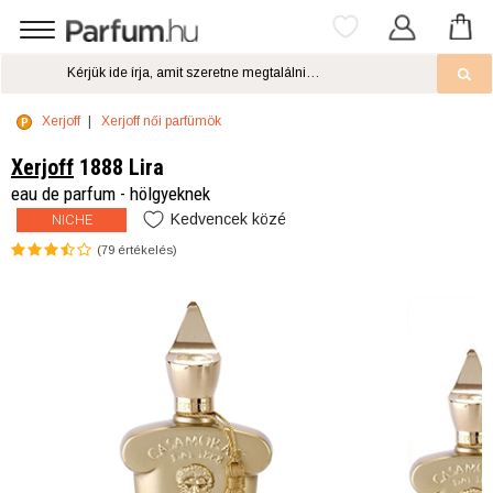
Xerjoff
Xerjoff női parfümök
Xerjoff
1888 Lira
eau de parfum - hölgyeknek
Kedvencek közé
NICHE
(
79
értékelés)