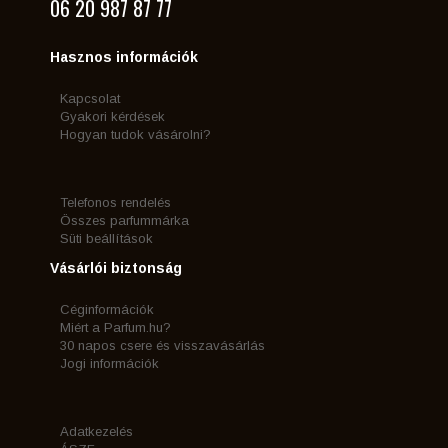
06 20 987 87 77
Hasznos információk
Kapcsolat
Gyakori kérdések
Hogyan tudok vásárolni?
Telefonos rendelés
Összes parfummárka
Süti beállítások
Vásárlói biztonság
Céginformációk
Miért a Parfum.hu?
30 napos csere és visszavásárlás
Jogi információk
Adatkezelés