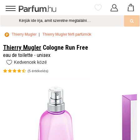
Thierry Mugler
Thierry Mugler férfi parfümök
Thierry Mugler
Cologne Run Free
eau de toilette - unisex
Kedvencek közé
(
5
értékelés)