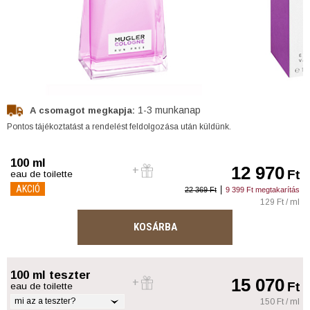
1-3 munkanap
A csomagot megkapja:
Pontos tájékoztatást a rendelést feldolgozása után küldünk.
100 ml
12 970
Ft
eau de toilette
AKCIÓ
|
22 369 Ft
9 399 Ft megtakarítás
129 Ft / ml
KOSÁRBA
100 ml teszter
15 070
Ft
eau de toilette
mi az a teszter?
150 Ft / ml