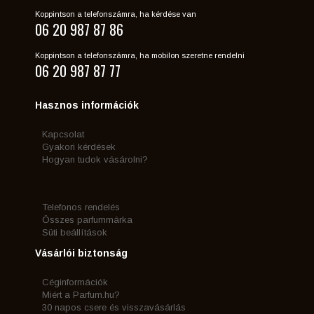
Koppintson a telefonszámra, ha kérdése van
06 20 987 87 86
Koppintson a telefonszámra, ha mobilon szeretne rendelni
06 20 987 87 77
Hasznos információk
Kapcsolat
Gyakori kérdések
Hogyan tudok vásárolni?
Telefonos rendelés
Összes parfummárka
Süti beállítások
Vásárlói biztonság
Céginformációk
Miért a Parfum.hu?
30 napos csere és visszavásárlás