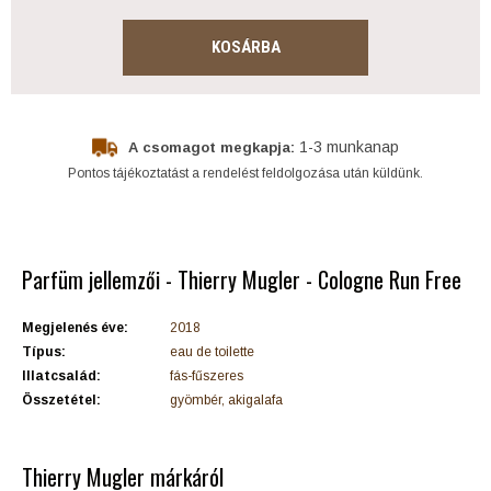
KOSÁRBA
1-3 munkanap
A csomagot megkapja:
Pontos tájékoztatást a rendelést feldolgozása után küldünk.
Parfüm jellemzői - Thierry Mugler - Cologne Run Free
Megjelenés éve:
2018
Típus:
eau de toilette
Illatcsalád:
fás-fűszeres
Összetétel:
gyömbér, akigalafa
Thierry Mugler márkáról