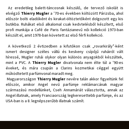
Az eredetileg balett-táncosnak készülő, de tervező iskolát is
elvégző
Thierry Mugler
a ’70-es években költözött Párizsba, ahol
először bolti eladóként és kirakat-öltöztetőként dolgozott egy kis
butikba. Ruhákat első alkalomal csak kedvtelésből készített, első
profi munkája a Café de Paris fantázianevű női kollekció 1973-ban
készült el, amit 1978-ban követett az első férfi kollekció.
A következő 2 évtizedben a kifutókon csak „rovarkirály”-ként
ismert designer széles vállú és keskeny csípőjű ruháiról vált
híressé, Mugler ruhái olykor olyan különös anyagokból készültek,
mint a PVC. A
Thierry Mugler
divatvonala nem élte túl a ’90-es
éveket, és mára csupán a Clarins kozmetikai céggel együtt
működtetett parfümvonal maradt meg.
Magyarországon
Thierry Mugler
nevére talán akkor figyeltünk fel
először, amikor Angel nevű parfümje reklámarcának magyar
származású modellünket, Cseh Annamáriát választotta, annak az
Angel illatnak, amely Franciaország legkeresettebb parfümje, és az
USA-ban is a 8. legnépszerűbb illatnak számít.