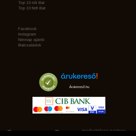
Top 10 női illat
Top 10 férfi illat
Facebook
Instagram
Névnap ajánló
Illatcsaládok
Árukereső.hu
marketplace partner