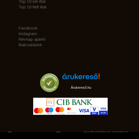
Top 10 női illat
Top 10 férfi illat
Facebook
Instagram
Névnap ajánló
Illatcsaládok
Árukereső.hu
marketplace partner