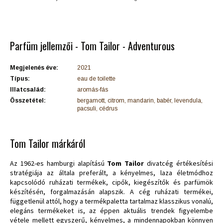
Parfüm jellemzői - Tom Tailor - Adventurous
Megjelenés éve:
2021
Típus:
eau de toilette
Illatcsalád:
aromás-fás
Összetétel:
bergamott, citrom, mandarin, babér, levendula,
pacsuli, cédrus
Tom Tailor márkáról
Az 1962-es hamburgi alapítású
Tom Tailor
divatcég értékesítési
stratégiája az általa preferált, a kényelmes, laza életmódhoz
kapcsolódó ruházati termékek, cipők, kiegészítők és parfümök
készítésén, forgalmazásán alapszik. A cég ruházati termékei,
függetlenül attól, hogy a termékpaletta tartalmaz klasszikus vonalú,
elegáns termékeket is, az éppen aktuális trendek figyelembe
vétele mellett egyszerű, kényelmes, a mindennapokban könnyen