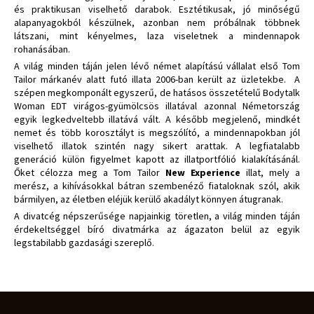
és praktikusan viselhető darabok. Esztétikusak, jó minőségű
alapanyagokból készülnek, azonban nem próbálnak többnek
látszani, mint kényelmes, laza viseletnek a mindennapok
rohanásában.
A világ minden táján jelen lévő német alapítású vállalat első Tom
Tailor márkanév alatt futó illata 2006-ban került az üzletekbe. A
szépen megkomponált egyszerű, de hatásos összetételű Bodytalk
Woman EDT virágos-gyümölcsös illatával azonnal Németország
egyik legkedveltebb illatává vált. A később megjelenő, mindkét
nemet és több korosztályt is megszólító, a mindennapokban jól
viselhető illatok szintén nagy sikert arattak. A legfiatalabb
generáció külön figyelmet kapott az illatportfólió kialakításánál.
Őket célozza meg a Tom Tailor
New Experience
illat, mely a
merész, a kihívásokkal bátran szembenéző fiataloknak szól, akik
bármilyen, az életben eléjük kerülő akadályt könnyen átugranak.
A divatcég népszerűsége napjainkig töretlen, a világ minden táján
érdekeltséggel bíró divatmárka az ágazaton belül az egyik
legstabilabb gazdasági szereplő.