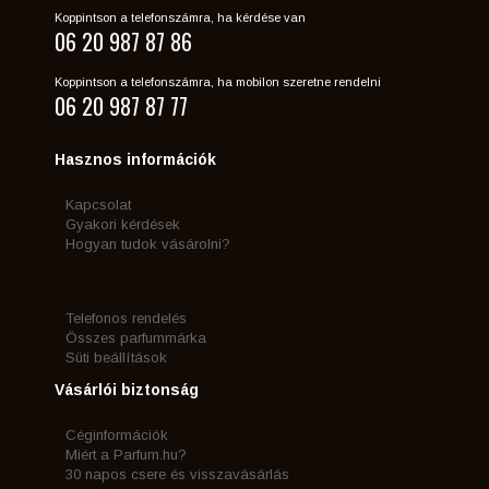
Koppintson a telefonszámra, ha kérdése van
06 20 987 87 86
Koppintson a telefonszámra, ha mobilon szeretne rendelni
06 20 987 87 77
Hasznos információk
Kapcsolat
Gyakori kérdések
Hogyan tudok vásárolni?
Telefonos rendelés
Összes parfummárka
Süti beállítások
Vásárlói biztonság
Céginformációk
Miért a Parfum.hu?
30 napos csere és visszavásárlás