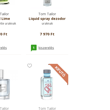
ailor
Tom Tailor
d Lime
Liquid spray dezodor
ette uraknak
uraknak
0 Ft
7 970 Ft
1
relés
kiszerelés
ailor
Tom Tailor