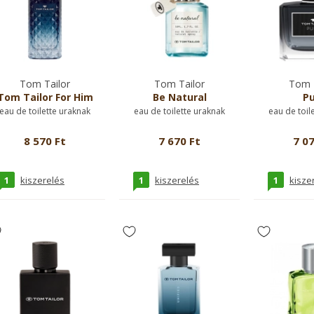
Tom Tailor
Tom Tailor
Tom T
Tom Tailor For Him
Be Natural
Pu
eau de toilette uraknak
eau de toilette uraknak
eau de toil
8 570 Ft
7 670 Ft
7 07
1
1
1
kiszerelés
kiszerelés
kisze