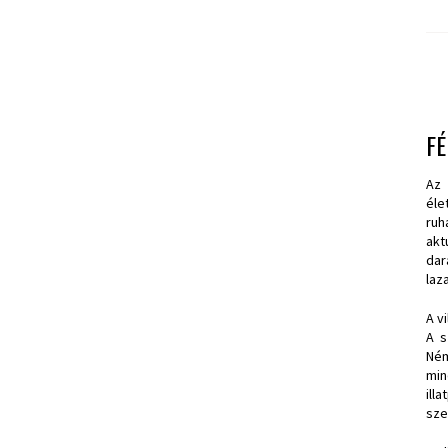
FÉ
Az 
éle
ruh
akt
dar
laz
A v
A s
Ném
min
ill
sze