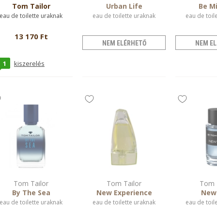
Tom Tailor
Urban Life
Be Mi
eau de toilette uraknak
eau de toilette uraknak
eau de toil
13 170 Ft
NEM ELÉRHETŐ
NEM EL
1
kiszerelés
Tom Tailor
Tom Tailor
Tom T
By The Sea
New Experience
New 
eau de toilette uraknak
eau de toilette uraknak
eau de toil