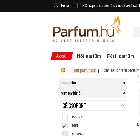
Fiókom
30 napos
csere és visszavásár
Akció
Női parfüm
Férfi parfüm
Férfi parfümök
Tom Tailor férfi parfü
T
×
Tom Tailor
×
férfi parfümök
SZŰRÉS
CÉLCSOPORT
női
(+25)
L
férfi
unisex