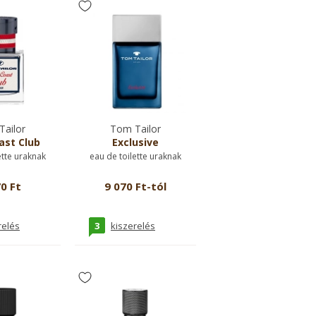
ailor
Tom Tailor
ast Club
Exclusive
ette uraknak
eau de toilette uraknak
0 Ft
9 070 Ft-tól
3
relés
kiszerelés