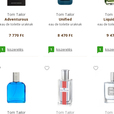
Tom Tailor
Tom Tailor
Tom T
Adventurous
Unified
Liqui
eau de toilette uraknak
eau de toilette uraknak
eau de toil
7 770 Ft
8 470 Ft
9 47
1
1
1
kiszerelés
kiszerelés
kisze
Tom Tailor
Tom Tailor
Tom T