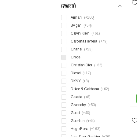
GYÁRTÓ
Armani
(+100)
Bvlgari
(+54)
Calvin Klein
(+61)
Carolina Herrera
(+79)
Chanel
(+53)
Chloé
Christian Dior
(+66)
Diesel
(+17)
DKNY
(+8)
Dolce & Gabbana
(+62)
Gisada
(+8)
Givenchy
(+50)
Gucci
(+40)
Guerlain
(+44)
Hugo Boss
(+163)
Jean Paul Gaultier
(+76)