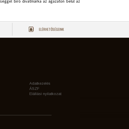
tséggel bíró divatmárka az ágazaton belül az
ELÉRHETŐSÉGEINK
Adatkezelés
ÁSZF
Elállási nyilatkozat