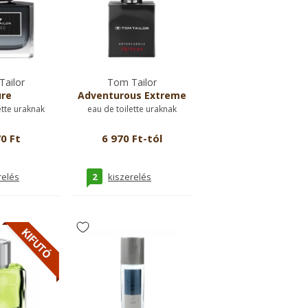
ailor
Tom Tailor
re
Adventurous Extreme
ette uraknak
eau de toilette uraknak
0 Ft
6 970 Ft-tól
2
relés
kiszerelés