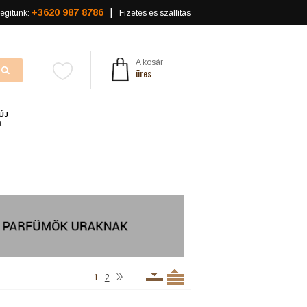
+3620 987 8786
egítünk:
Fizetés és szállítás
A kosár
üres
ÚJ
a
»
1
2