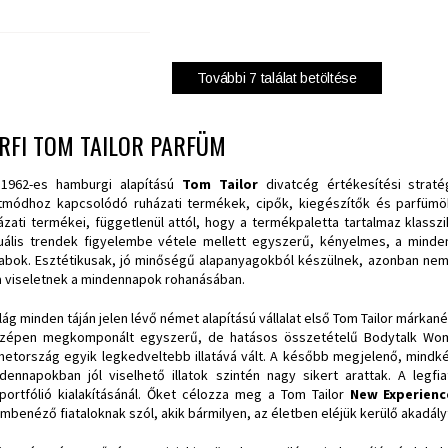
További
7
találat betöltése
RFI TOM TAILOR PARFÜM
1962-es hamburgi alapítású
Tom Tailor
divatcég értékesítési stratég
tmódhoz kapcsolódó ruházati termékek, cipők, kiegészítők és parfümök
ázati termékei, függetlenül attól, hogy a termékpaletta tartalmaz klass
uális trendek figyelembe vétele mellett egyszerű, kényelmes, a minde
abok. Esztétikusak, jó minőségű alapanyagokból készülnek, azonban nem
a viseletnek a mindennapok rohanásában.
ilág minden táján jelen lévő német alapítású vállalat első Tom Tailor márkanév
zépen megkomponált egyszerű, de hatásos összetételű Bodytalk Woman
etország egyik legkedveltebb illatává vált. A később megjelenő, mindké
dennapokban jól viselhető illatok szintén nagy sikert arattak. A legf
atportfólió kialakításánál. Őket célozza meg a Tom Tailor
New Experienc
mbenéző fiataloknak szól, akik bármilyen, az életben eléjük kerülő akadál