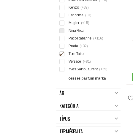
Kenzo
(+39)
Lancôme
(+3)
Mugler
(+15)
Nina Ricci
Paco Rabanne
(+116)
Prada
(+32)
Tom Tailor
Versace
(+81)
Yves Saint-Laurent
(+65)
összes parfüm márka
ÁR
KATEGÓRIA
TÍPUS
TERMÉKFAJTA