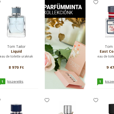
Tom Tailor
Tom T
Liquid
East Co
eau de toilette uraknak
eau de toil
8 970 Ft
9 47
1
1
kiszerelés
kisze