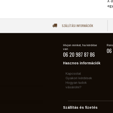
A d
egy
SZÁLLÍTÁSI INFORMÁCIÓK
Hívjon minket, ha kérdése
Rend
06 
van
06 20 987 87 86
Hasznos információk
Kapcsolat
Gyakori kérdések
Hogyan tudok
vásárolni?
Szállítás és fizetés