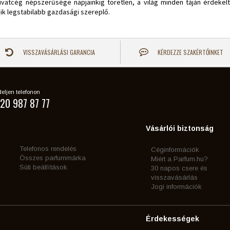
ivatcég népszerűsége napjainkig töretlen, a világ minden táján érdekel
ik legstabilabb gazdasági szereplő.
VISSZAVÁSÁRLÁSI GARANCIA
KÉRDEZZE SZAKÉRTŐINKET
eljen telefonon
20 987 87 77
Vásárlói biztonság
Telefonos rendelés
Céginformációk
Összes parfummárka
Miért a Parfum.hu?
Süti beállítások
30 napos csere és
visszavásárlás
Jogi információk
Érdekességek