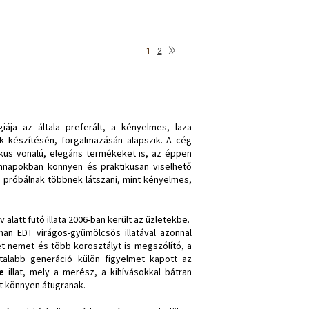
»
1
2
iája az általa preferált, a kényelmes, laza
 készítésén, forgalmazásán alapszik. A cég
zikus vonalú, elegáns termékeket is, az éppen
nnapokban könnyen és praktikusan viselhető
 próbálnak többnek látszani, mint kényelmes,
 alatt futó illata 2006-ban került az üzletekbe.
 EDT virágos-gyümölcsös illatával azonnal
t nemet és több korosztályt is megszólító, a
iatalabb generáció külön figyelmet kapott az
e
illat, mely a merész, a kihívásokkal bátran
yt könnyen átugranak.