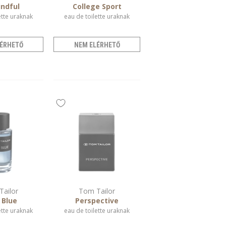
ndful
College Sport
ette uraknak
eau de toilette uraknak
ÉRHETŐ
NEM ELÉRHETŐ
ailor
Tom Tailor
Blue
Perspective
ette uraknak
eau de toilette uraknak