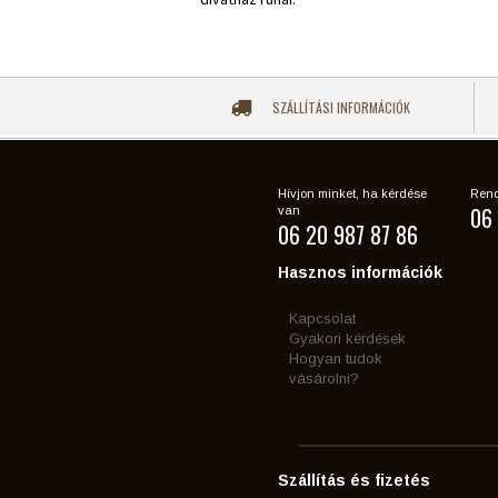
SZÁLLÍTÁSI INFORMÁCIÓK
Hívjon minket, ha kérdése
Rend
06 
van
06 20 987 87 86
Hasznos információk
Kapcsolat
Gyakori kérdések
Hogyan tudok
vásárolni?
Szállítás és fizetés