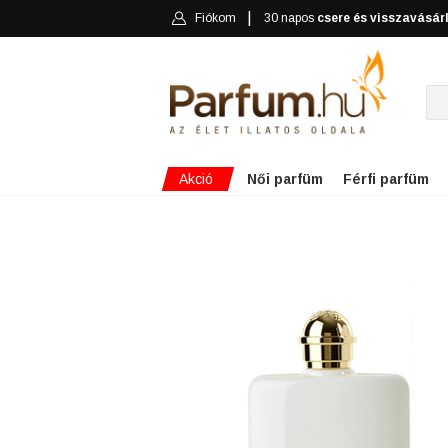
Fiókom
30 napos
csere és visszavásár
Akció
Női parfüm
Férfi parfüm