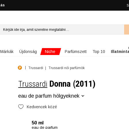
lás
S
Niche
Márkák
Újdonság
Parfümszett
Top 10
Illatmint
Trussardi
Trussardi női parfümök
Donna (2011)
Trussardi
eau de parfum hölgyeknek
Kedvencek közé
50 ml
eau de parfum