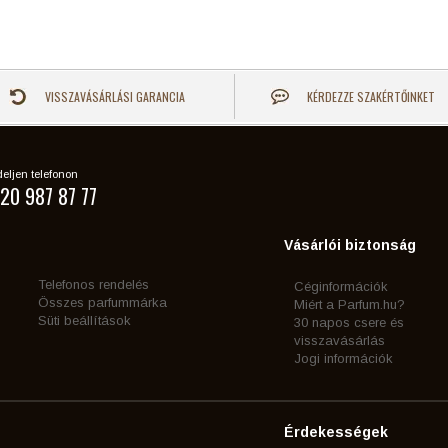
VISSZAVÁSÁRLÁSI GARANCIA
KÉRDEZZE SZAKÉRTŐINKET
eljen telefonon
20 987 87 77
Vásárlói biztonság
Telefonos rendelés
Céginformációk
Összes parfummárka
Miért a Parfum.hu?
Süti beállítások
30 napos csere és
visszavásárlás
Jogi információk
Érdekességek