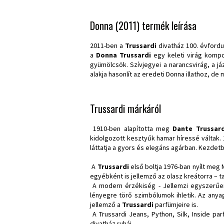
Donna (2011) termék leírása
2011-ben a
Trussardi
divatház 100. évfordul
a
Donna Trussardi
egy keleti virág kompo
gyümölcsök. Szívjegyei a narancsvirág, a jáz
alakja hasonlít az eredeti Donna illathoz, de 
Trussardi márkáról
1910-ben alapította meg
Dante Trussard
kidolgozott kesztyűk hamar híressé váltak. 
láttatja a gyors és elegáns agárban. Kezdet
A
Trussardi
első boltja 1976-ban nyílt meg 
egyébként is jellemző az olasz kreátorra – 
A modern érzékiség - Jellemzi egyszerűe
lényegre törő szimbólumok ihletik. Az anya
jellemző a
Trussardi
parfümjeire is.
A Trussardi Jeans, Python, Silk, Inside p
divatház ruhái.