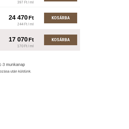
397 Ft / ml
24 470
Ft
KOSÁRBA
244 Ft / ml
17 070
Ft
KOSÁRBA
170 Ft / ml
1-3 munkanap
gozása után küldünk.