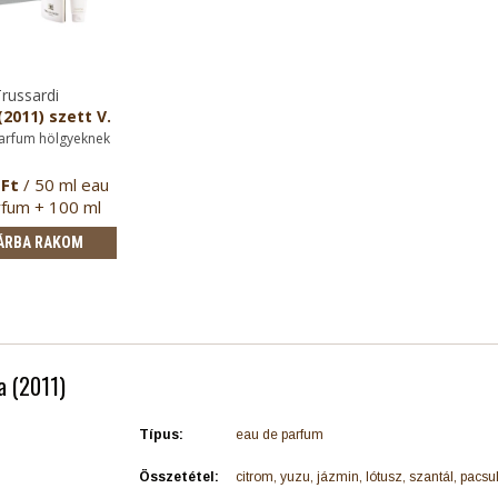
russardi
2011) szett V.
arfum hölgyeknek
 Ft
/ 50 ml eau
rfum + 100 ml
estápoló
ÁRBA RAKOM
a (2011)
Típus:
eau de parfum
Összetétel:
citrom, yuzu, jázmin, lótusz, szantál, pacsuli