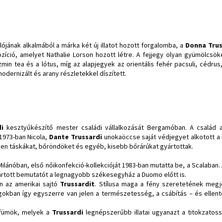
ójának alkalmából a márka két új illatot hozott forgalomba, a
Donna Trus
zíció, amelyet Nathalie Lorson hozott létre. A fejjegy olyan gyümölcsöke
min tea és a lótus, míg az alapjegyek az orientális fehér pacsuli, cédrus, 
modernizált és arany részletekkel díszített.
i
kesztyűkészítő mester családi vállalkozását Bergamóban. A család 
1973-ban Nicola,
Dante Trussardi
unokaöccse saját védjegyet alkotott a
ben táskákat, bőröndöket és egyéb, kisebb bőrárúkat gyártottak.
Milánóban, első nőikonfekció-kollekcióját 1983-ban mutatta be, a Scalaban
tartott bemutatót a legnagyobb székesegyház a Duomo előtt is.
n az amerikai sajtó
Trussardit
. Stílusa maga a fény szeretetének megj
gokban így egyszerre van jelen a természetesség, a csábítás – és ellen
arfümök, melyek a
Trussardi
legnépszerűbb illatai ugyanazt a titokzatos