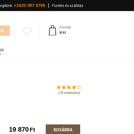
+3620 987 8786
egítünk:
Fizetés és szállítás
A kosár
üres
ÚJ
a
(
78
értékelés)
19 870
Ft
KOSÁRBA