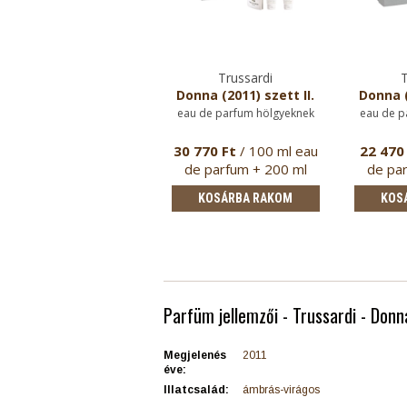
Trussardi
T
Donna (2011) szett II.
Donna (
eau de parfum hölgyeknek
eau de p
30 770 Ft
/ 100 ml eau
22 470
de parfum + 200 ml
de pa
testápol…
t
KOSÁRBA RAKOM
KOS
Parfüm jellemzői - Trussardi - Donn
Megjelenés
2011
éve:
Illatcsalád:
ámbrás-virágos