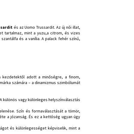
sardit
és az Uomo Trussardit. Az új női illat,
t tartalmaz, mint a yuzu,a citrom, és vizes
szantálfa és a vanília. A palack fehér színű,
a kezdetektől adott a minőségre, a finom,
 márka számára – a dinamizmus szimbólumát
. A különös vagy különleges helyszínválasztás
elenése. Szín és formaválasztását a tömör,
téte a józanság. És ez a kettőség ugyan úgy
ságot és különlegességet képviselik, mint a