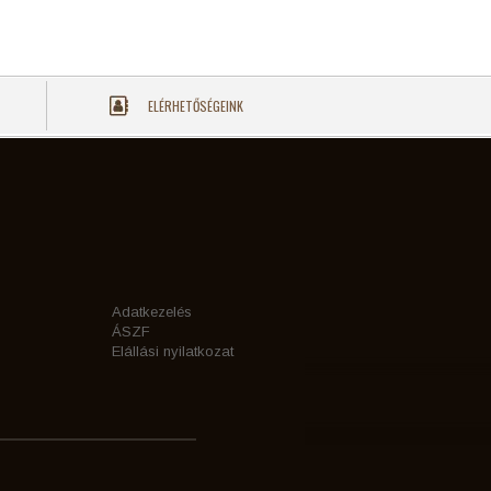
ELÉRHETŐSÉGEINK
Adatkezelés
ÁSZF
Elállási nyilatkozat