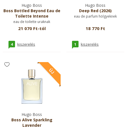
Hugo Boss
Hugo Boss
Boss Bottled Beyond Eau de
Deep Red (2026)
Toilette Intense
eau de parfum hölgyeknek
eau de toilette uraknak
21 070 Ft-tól
18 770 Ft
4
1
kiszerelés
kiszerelés
Hugo Boss
Boss Alive Sparkling
Lavender