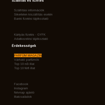
Szállítás és fizetés
Szállítási információk
Sikertelen kiszállítás esetén
Banki fizetési tájékoztató
Kártyás fizetés - GYFK
Adatkezelési tájékoztató
Érdekességek
PARFÜM MAGAZIN
Várható parfümök
Top 10 női illat
Top 10 férfi illat
Facebook
Instagram
Névnap ajánló
Illatcsaládok