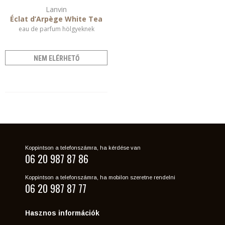
Lanvin
Éclat d’Arpège White Tea
eau de parfum hölgyeknek
NEM ELÉRHETŐ
Koppintson a telefonszámra, ha kérdése van
06 20 987 87 86
Koppintson a telefonszámra, ha mobilon szeretne rendelni
06 20 987 87 77
Hasznos információk