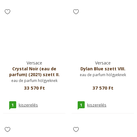
Versace
Versace
Crystal Noir (eau de
Dylan Blue szett VIII.
parfum) (2021) szett II.
eau de parfum hölgyeknek
eau de parfum hölgyeknek
33 570 Ft
37 570 Ft
1
1
kiszerelés
kiszerelés