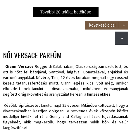
További
20
találat betöltése
Következő oldal
NŐI VERSACE PARFÜM
Gianni Versace
Reggio di Calabriában, Olaszországban született, és
ott is nőtt fel bátyjával, Santóval, húgával, Donatellával, apjukkal és
varrónő anyjukkal. Nővére, Tina, 12 éves korában meghalt egy rosszul
kezelt tetanuszfertőzés miatt. Gianni egész kicsi volt még, amikor
elkezdett beletanulni a divatszakmába, miközben édesanyjának
segített drágaköveket és aranyszálat keresni a hímzésekhez.
Később építészetet tanult, majd 25 évesen Milánóba költözött, hogy a
divatszakmában kezdjen dolgozni. A hetvenes évek közepén kötött
modelljei hívták fel rá a Genny and Callaghan házak fejvadászainak
figyelmét, akik megkérték, hogy tervezzen nekik bőr- és velúr
kiegészítőket.