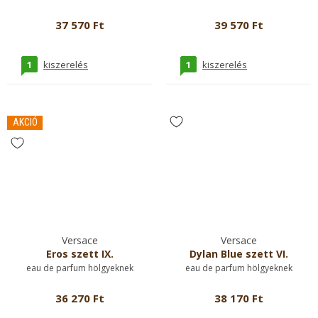
37 570 Ft
39 570 Ft
1
1
kiszerelés
kiszerelés
AKCIÓ
Versace
Versace
Eros szett IX.
Dylan Blue szett VI.
eau de parfum hölgyeknek
eau de parfum hölgyeknek
36 270 Ft
38 170 Ft