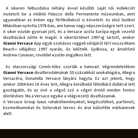
A sikeren felbuzdulva néhány évvel később saját női kollekciót
mutatott be a milánói Palazzo della Permanente múzeumban, amit
ugyanabban az évben egy férfikollekció is követett. Az első butikot
Milánóban nyitotta 1978-ban, ami hamar nagy népszerűségre tett szert.
A siker ezután gyorsan jött, és a Versace azóta Európa egyik vezető
divatházává nőtte ki magát. A sikertörténet 1997-ig tartott, amikor
Gianni Versace
épp egyik szokásos reggeli sétájáról tért vissza Miami
Beach-i villájához 1997 nyarán, és lelőtték. Gyilkosa, az ámokfutó
Andrew Cunanan, röviddel ezután öngyilkos lett.
Az olaszországi Comói-tóba szorták a hamvait. Végrendeletében
Gianni Versace
divatbirodalmának 50 százalékát unokahúgára, Allegra
Versacéra, Donatella Versace lányára hagyta. Ez azt jelenti, hogy
amikor 2004-ben 18 éves lett, Allegra körülbelül félmilliárd dollárral lett
gazdagabb, és az övé a végső szó a céget érintő minden fontos
döntésben. Ma a Versace egyike a világvezető divatházainak.
A Versace Group luxus ruhakölteményeket, kiegészítőket, parfümöt,
kozmetikumokat és bútorokat tervez és árul különféle márkanevek
alatt.