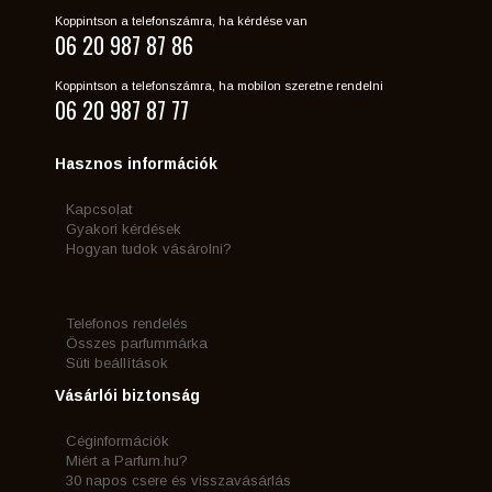
Koppintson a telefonszámra, ha kérdése van
06 20 987 87 86
Koppintson a telefonszámra, ha mobilon szeretne rendelni
06 20 987 87 77
Hasznos információk
Kapcsolat
Gyakori kérdések
Hogyan tudok vásárolni?
Telefonos rendelés
Összes parfummárka
Süti beállítások
Vásárlói biztonság
Céginformációk
Miért a Parfum.hu?
30 napos csere és visszavásárlás