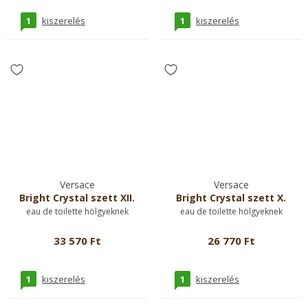
1
1
kiszerelés
kiszerelés
Versace
Versace
Bright Crystal szett XII.
Bright Crystal szett X.
eau de toilette hölgyeknek
eau de toilette hölgyeknek
33 570 Ft
26 770 Ft
1
1
kiszerelés
kiszerelés