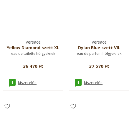
Versace
Versace
Yellow Diamond szett XI.
Dylan Blue szett VII.
eau de toilette hölgyeknek
eau de parfum hölgyeknek
36 470 Ft
37 570 Ft
1
1
kiszerelés
kiszerelés