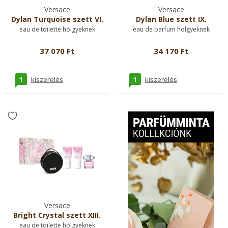
Versace
Versace
Dylan Turquoise szett VI.
Dylan Blue szett IX.
eau de toilette hölgyeknek
eau de parfum hölgyeknek
37 070 Ft
34 170 Ft
1
1
kiszerelés
kiszerelés
Versace
Bright Crystal szett XIII.
eau de toilette hölgyeknek