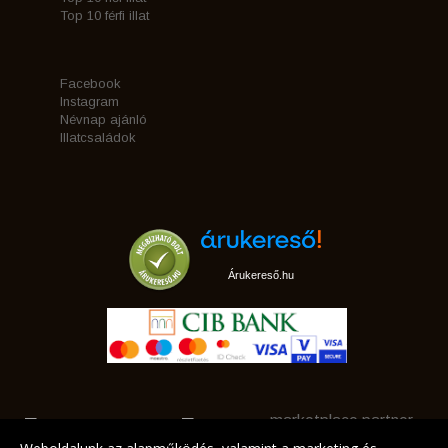
Top 10 férfi illat
Facebook
Instagram
Névnap ajánló
Illatcsaládok
Árukereső.hu
marketplace partner