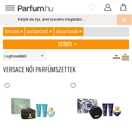
Versace
parfümszett
női parfümök
SZŰRÉS
VERSACE NŐI PARFÜMSZETTEK