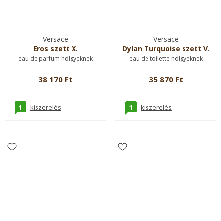
Versace
Versace
Eros szett X.
Dylan Turquoise szett V.
eau de parfum hölgyeknek
eau de toilette hölgyeknek
38 170 Ft
35 870 Ft
1
1
kiszerelés
kiszerelés