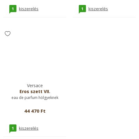
1
1
kiszerelés
kiszerelés
Versace
Eros szett VII.
eau de parfum hölgyeknek
44 470 Ft
1
kiszerelés