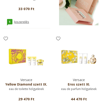
33 070 Ft
1
kiszerelés
Versace
Versace
Yellow Diamond szett IX.
Eros szett XI.
eau de toilette hölgyeknek
eau de parfum hölgyeknek
29 470 Ft
44 470 Ft