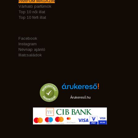
PARFÜM MAGAZIN
Várható parfümök
Top 10 női illat
Top 10 férfi illat
Facebook
Instagram
Névnap ajánló
Illatcsaládok
Árukereső.hu