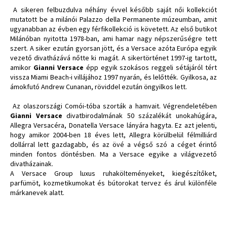
A sikeren felbuzdulva néhány évvel később saját női kollekciót
mutatott be a milánói Palazzo della Permanente múzeumban, amit
ugyanabban az évben egy férfikollekció is követett. Az első butikot
Milánóban nyitotta 1978-ban, ami hamar nagy népszerűségre tett
szert. A siker ezután gyorsan jött, és a Versace azóta Európa egyik
vezető divatházává nőtte ki magát. A sikertörténet 1997-ig tartott,
amikor
Gianni Versace
épp egyik szokásos reggeli sétájáról tért
vissza Miami Beach-i villájához 1997 nyarán, és lelőtték. Gyilkosa, az
ámokfutó Andrew Cunanan, röviddel ezután öngyilkos lett.
Az olaszországi Comói-tóba szorták a hamvait. Végrendeletében
Gianni Versace
divatbirodalmának 50 százalékát unokahúgára,
Allegra Versacéra, Donatella Versace lányára hagyta. Ez azt jelenti,
hogy amikor 2004-ben 18 éves lett, Allegra körülbelül félmilliárd
dollárral lett gazdagabb, és az övé a végső szó a céget érintő
minden fontos döntésben. Ma a Versace egyike a világvezető
divatházainak.
A Versace Group luxus ruhakölteményeket, kiegészítőket,
parfümöt, kozmetikumokat és bútorokat tervez és árul különféle
márkanevek alatt.