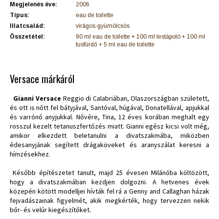
Megjelenés éve:
2006
Típus:
eau de toilette
Illatcsalád:
virágos-gyümölcsös
Összetétel:
90 ml eau de toilette + 100 ml testápoló + 100 ml
tusfürdő + 5 ml eau de toilette
Versace márkáról
Gianni Versace
Reggio di Calabriában, Olaszországban született,
és ott is nőtt fel bátyjával, Santóval, húgával, Donatellával, apjukkal
és varrónő anyjukkal. Nővére, Tina, 12 éves korában meghalt egy
rosszul kezelt tetanuszfertőzés miatt. Gianni egész kicsi volt még,
amikor elkezdett beletanulni a divatszakmába, miközben
édesanyjának segített drágaköveket és aranyszálat keresni a
hímzésekhez.
Később építészetet tanult, majd 25 évesen Milánóba költözött,
hogy a divatszakmában kezdjen dolgozni. A hetvenes évek
közepén kötött modelljei hívták fel rá a Genny and Callaghan házak
fejvadászainak figyelmét, akik megkérték, hogy tervezzen nekik
bőr- és velúr kiegészítőket.