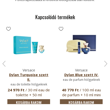
Kapcsolódó termékek
Versace
Versace
Dylan Turquoise szett
Dylan Blue szett IV.
II.
eau de parfum hölgyeknek
eau de toilette hölgyeknek
24 970 Ft
/ 30 ml eau de
40 770 Ft
/ 100 ml eau
toilette + 50 ml
de parfum + 10 ml mini
testápoló
parf…
KOSÁRBA RAKOM
KOSÁRBA RAKOM