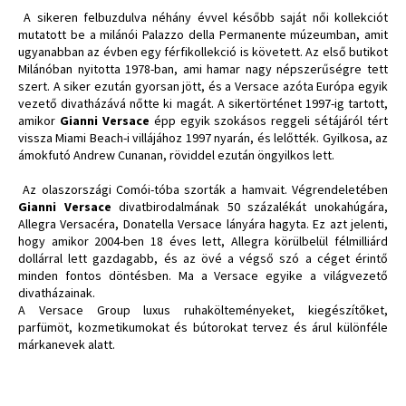
A sikeren felbuzdulva néhány évvel később saját női kollekciót
mutatott be a milánói Palazzo della Permanente múzeumban, amit
ugyanabban az évben egy férfikollekció is követett. Az első butikot
Milánóban nyitotta 1978-ban, ami hamar nagy népszerűségre tett
szert. A siker ezután gyorsan jött, és a Versace azóta Európa egyik
vezető divatházává nőtte ki magát. A sikertörténet 1997-ig tartott,
amikor
Gianni Versace
épp egyik szokásos reggeli sétájáról tért
vissza Miami Beach-i villájához 1997 nyarán, és lelőtték. Gyilkosa, az
ámokfutó Andrew Cunanan, röviddel ezután öngyilkos lett.
Az olaszországi Comói-tóba szorták a hamvait. Végrendeletében
Gianni Versace
divatbirodalmának 50 százalékát unokahúgára,
Allegra Versacéra, Donatella Versace lányára hagyta. Ez azt jelenti,
hogy amikor 2004-ben 18 éves lett, Allegra körülbelül félmilliárd
dollárral lett gazdagabb, és az övé a végső szó a céget érintő
minden fontos döntésben. Ma a Versace egyike a világvezető
divatházainak.
A Versace Group luxus ruhakölteményeket, kiegészítőket,
parfümöt, kozmetikumokat és bútorokat tervez és árul különféle
márkanevek alatt.