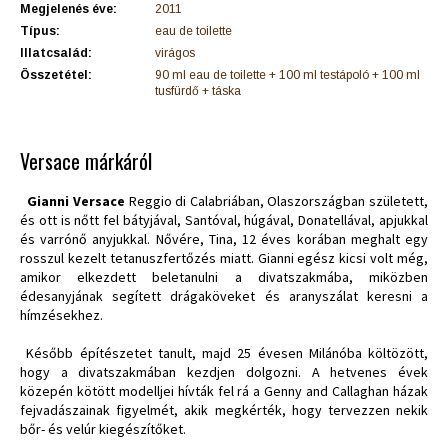
Megjelenés éve:
2011
Típus:
eau de toilette
Illatcsalád:
virágos
Összetétel:
90 ml eau de toilette + 100 ml testápoló + 100 ml
tusfürdő + táska
Versace márkáról
Gianni Versace
Reggio di Calabriában, Olaszországban született,
és ott is nőtt fel bátyjával, Santóval, húgával, Donatellával, apjukkal
és varrónő anyjukkal. Nővére, Tina, 12 éves korában meghalt egy
rosszul kezelt tetanuszfertőzés miatt. Gianni egész kicsi volt még,
amikor elkezdett beletanulni a divatszakmába, miközben
édesanyjának segített drágaköveket és aranyszálat keresni a
hímzésekhez.
Később építészetet tanult, majd 25 évesen Milánóba költözött,
hogy a divatszakmában kezdjen dolgozni. A hetvenes évek
közepén kötött modelljei hívták fel rá a Genny and Callaghan házak
fejvadászainak figyelmét, akik megkérték, hogy tervezzen nekik
bőr- és velúr kiegészítőket.