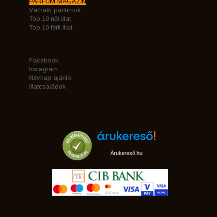
PARFÜM MAGAZIN
Várható parfümök
Top 10 női illat
Top 10 férfi illat
Facebook
Instagram
Névnap ajánló
Illatcsaládok
Árukereső.hu