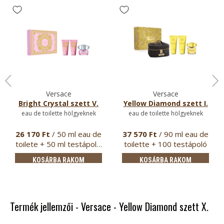
Versace
Versace
Bright Crystal szett V.
Yellow Diamond szett I.
eau de toilette hölgyeknek
eau de toilette hölgyeknek
26 170 Ft
/ 50 ml eau de
37 570 Ft
/ 90 ml eau de
toilete + 50 ml testápol…
toilette + 100 testápoló
…
KOSÁRBA RAKOM
KOSÁRBA RAKOM
Termék jellemzői - Versace - Yellow Diamond szett X.