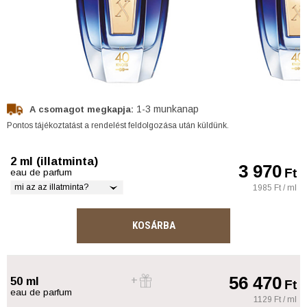
1-3 munkanap
A csomagot megkapja:
Pontos tájékoztatást a rendelést feldolgozása után küldünk.
2 ml (illatminta)
3 970
Ft
eau de parfum
mi az az illatminta?
1985 Ft / ml
KOSÁRBA
56 470
50 ml
Ft
eau de parfum
1129 Ft / ml