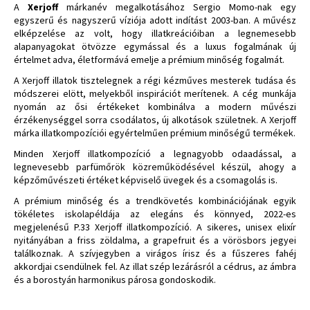
A
Xerjoff
márkanév megalkotásához Sergio Momo-nak egy
egyszerű és nagyszerű víziója adott indítást 2003-ban. A művész
elképzelése az volt, hogy illatkreációiban a legnemesebb
alapanyagokat ötvözze egymással és a luxus fogalmának új
értelmet adva, életformává emelje a prémium minőség fogalmát.
A Xerjoff illatok tisztelegnek a régi kézműves mesterek tudása és
módszerei elött, melyekből inspirációt merítenek. A cég munkája
nyomán az ősi értékeket kombinálva a modern művészi
érzékenységgel sorra csodálatos, új alkotások születnek. A Xerjoff
márka illatkompozíciói egyértelműen prémium minőségű termékek.
Minden Xerjoff illatkompozíció a legnagyobb odaadással, a
legnevesebb parfümőrök közreműködésével készül, ahogy a
képzőművészeti értéket képviselő üvegek és a csomagolás is.
A prémium minőség és a trendkövetés kombinációjának egyik
tökéletes iskolapéldája az elegáns és könnyed, 2022-es
megjelenésű P.33 Xerjoff illatkompozíció. A sikeres, unisex elixír
nyitányában a friss zöldalma, a grapefruit és a vörösbors jegyei
találkoznak. A szívjegyben a virágos írisz és a fűszeres fahéj
akkordjai csendülnek fel. Az illat szép lezárásról a cédrus, az ámbra
és a borostyán harmonikus párosa gondoskodik.