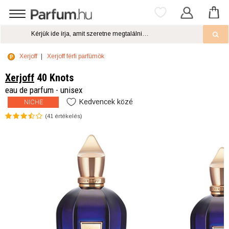
Xerjoff
Xerjoff férfi parfümök
Xerjoff
40 Knots
eau de parfum - unisex
Kedvencek közé
NICHE
(
41
értékelés)