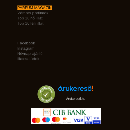
PARFÜM MAGAZIN
Várható parfümök
Top 10 női illat
Top 10 férfi illat
Facebook
Instagram
Névnap ajánló
Illatcsaládok
Árukereső.hu