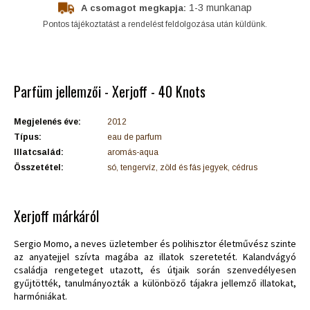
1-3 munkanap
A csomagot megkapja:
Pontos tájékoztatást a rendelést feldolgozása után küldünk.
Parfüm jellemzői - Xerjoff - 40 Knots
Megjelenés éve:
2012
Típus:
eau de parfum
Illatcsalád:
aromás-aqua
Összetétel:
só, tengervíz, zöld és fás jegyek, cédrus
Xerjoff márkáról
Sergio Momo, a neves üzletember és polihisztor életművész szinte
az anyatejjel szívta magába az illatok szeretetét. Kalandvágyó
családja rengeteget utazott, és útjaik során szenvedélyesen
gyűjtötték, tanulmányozták a különböző tájakra jellemző illatokat,
harmóniákat.