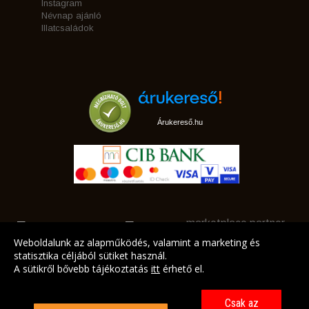
Instagram
Névnap ajánló
Illatcsaládok
Árukereső.hu
marketplace partner
Weboldalunk az alapműködés, valamint a marketing és
statisztika céljából sütiket használ.
A sütikről bővebb tájékoztatás
itt
érhető el.
A LEGJOBB AJÁNLATAINK AZ ÖN CÍMÉRE!
Csak az