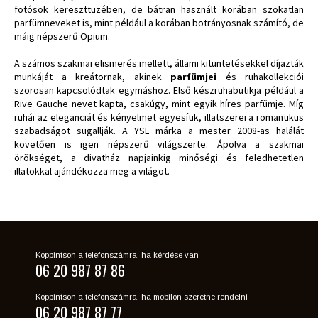
fotósok kereszttüzében, de bátran használt korában szokatlan
parfümneveket is, mint például a korában botrányosnak számító, de
máig népszerű Opium.
A számos szakmai elismerés mellett, állami kitüntetésekkel díjazták
munkáját a kreátornak, akinek
parfümjei
és ruhakollekciói
szorosan kapcsolódtak egymáshoz. Első készruhabutikja például a
Rive Gauche nevet kapta, csakúgy, mint egyik híres parfümje. Míg
ruhái az eleganciát és kényelmet egyesítik, illatszerei a romantikus
szabadságot sugallják. A YSL márka a mester 2008-as halálát
követően is igen népszerű világszerte. Ápolva a szakmai
örökséget, a divatház napjainkig minőségi és feledhetetlen
illatokkal ajándékozza meg a világot.
Koppintson a telefonszámra, ha kérdése van
06 20 987 87 86
Koppintson a telefonszámra, ha mobilon szeretne rendelni
06 20 987 87 77