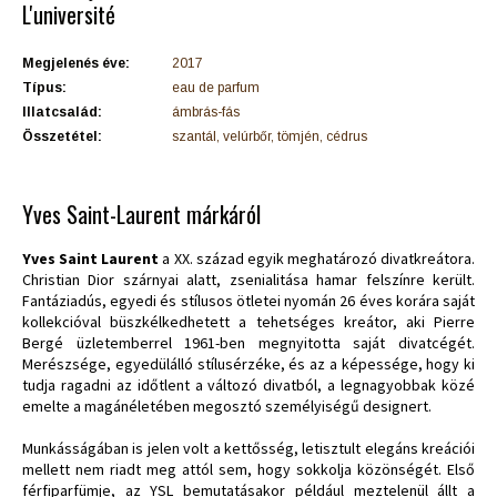
L'université
Megjelenés éve:
2017
Típus:
eau de parfum
Illatcsalád:
ámbrás-fás
Összetétel:
szantál, velúrbőr, tömjén, cédrus
Yves Saint-Laurent márkáról
Yves Saint Laurent
a XX. század egyik meghatározó divatkreátora.
Christian Dior szárnyai alatt, zsenialitása hamar felszínre került.
Fantáziadús, egyedi és stílusos ötletei nyomán 26 éves korára saját
kollekcióval büszkélkedhetett a tehetséges kreátor, aki Pierre
Bergé üzletemberrel 1961-ben megnyitotta saját divatcégét.
Merészsége, egyedülálló stílusérzéke, és az a képessége, hogy ki
tudja ragadni az időtlent a változó divatból, a legnagyobbak közé
emelte a magánéletében megosztó személyiségű designert.
Munkásságában is jelen volt a kettősség, letisztult elegáns kreációi
mellett nem riadt meg attól sem, hogy sokkolja közönségét. Első
férfiparfümje, az YSL bemutatásakor például meztelenül állt a