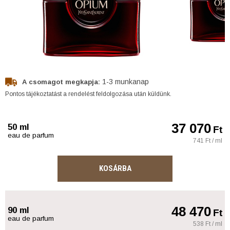
1-3 munkanap
A csomagot megkapja:
Pontos tájékoztatást a rendelést feldolgozása után küldünk.
37 070
50 ml
Ft
eau de parfum
741 Ft / ml
KOSÁRBA
48 470
90 ml
Ft
eau de parfum
538 Ft / ml