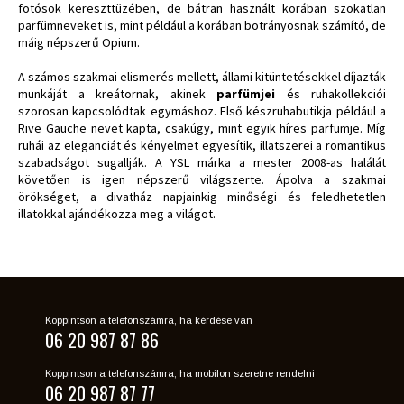
fotósok kereszttüzében, de bátran használt korában szokatlan
parfümneveket is, mint például a korában botrányosnak számító, de
máig népszerű Opium.
A számos szakmai elismerés mellett, állami kitüntetésekkel díjazták
munkáját a kreátornak, akinek
parfümjei
és ruhakollekciói
szorosan kapcsolódtak egymáshoz. Első készruhabutikja például a
Rive Gauche nevet kapta, csakúgy, mint egyik híres parfümje. Míg
ruhái az eleganciát és kényelmet egyesítik, illatszerei a romantikus
szabadságot sugallják. A YSL márka a mester 2008-as halálát
követően is igen népszerű világszerte. Ápolva a szakmai
örökséget, a divatház napjainkig minőségi és feledhetetlen
illatokkal ajándékozza meg a világot.
Koppintson a telefonszámra, ha kérdése van
06 20 987 87 86
Koppintson a telefonszámra, ha mobilon szeretne rendelni
06 20 987 87 77