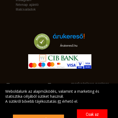
Névnap ajánló
Illatcsaládok
Árukereső.hu
marketplace partner
Weboldalunk az alapműködés, valamint a marketing és
statisztika céljából sütiket használ.
A sütikről bővebb tájékoztatás
itt
érhető el.
A LEGJOBB AJÁNLATAINK AZ ÖN CÍMÉRE!
Csak az