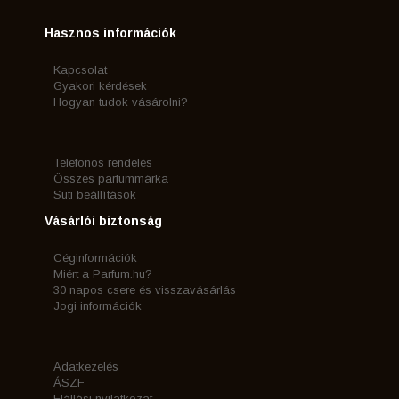
Hasznos információk
Kapcsolat
Gyakori kérdések
Hogyan tudok vásárolni?
Telefonos rendelés
Összes parfummárka
Süti beállítások
Vásárlói biztonság
Céginformációk
Miért a Parfum.hu?
30 napos csere és visszavásárlás
Jogi információk
Adatkezelés
ÁSZF
Elállási nyilatkozat