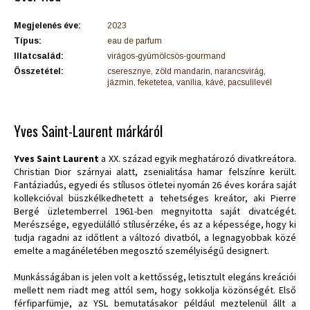
Megjelenés éve:
2023
Típus:
eau de parfum
Illatcsalád:
virágos-gyümölcsös-gourmand
Összetétel:
cseresznye, zöld mandarin, narancsvirág,
jázmin, feketetea, vanília, kávé, pacsulilevél
Yves Saint-Laurent márkáról
Yves Saint Laurent
a XX. század egyik meghatározó divatkreátora.
Christian Dior szárnyai alatt, zsenialitása hamar felszínre került.
Fantáziadús, egyedi és stílusos ötletei nyomán 26 éves korára saját
kollekcióval büszkélkedhetett a tehetséges kreátor, aki Pierre
Bergé üzletemberrel 1961-ben megnyitotta saját divatcégét.
Merészsége, egyedülálló stílusérzéke, és az a képessége, hogy ki
tudja ragadni az időtlent a változó divatból, a legnagyobbak közé
emelte a magánéletében megosztó személyiségű designert.
Munkásságában is jelen volt a kettősség, letisztult elegáns kreációi
mellett nem riadt meg attól sem, hogy sokkolja közönségét. Első
férfiparfümje, az YSL bemutatásakor például meztelenül állt a