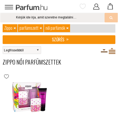
Zippo
parfümszett
női parfümök
SZŰRÉS
ZIPPO NŐI PARFÜMSZETTEK