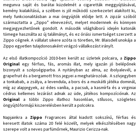
megunva saját és barátai küzdelmét a cigaretták meggyújtásával,
kemény kialakítású, a szélben is jól működő szerkezetet alakított ki,
mely funkcionalitásban a mai öngyújtók elődje lett. A zipzár szóból
származtatta a „Zippo” elnevezést, melyet modernnek és könnyen
megjegyezhetőnek gondolt. A második világháború idején katonák
tömege használta az új találmányt, és ez óriási ismertséget szerzett a
Zippo cégnek. A vállalat sikere azóta is töretlen, Mr. Blaisdell unokája a
Zippo egyetlen tulajdonosaként virágzó vállalkozást irányít.
Az első illatkompozíció 2010-ben került az üzletek polcaira, a
Zippo
Original
egy férfias, fás, aromás illat, mely igazán jó belépőnek
bizonyult a szépségiparba. A nyitányban az alma, az ibolyalevél, a
grapefruit és a bergamott friss jegyei a meghatározóak. A szívjegyben
a tonkabab, a zsálya, a levendula, a bors és a muskátli játéka dominál,
míg az alapjegyek, az édes vanília, a pacsuli, a kasmírfa és a virginiai
cédrus kellemes lezárást adnak az üde, játékos kompozíciónak. Az
Original
a többi Zippo illathoz hasonlóan, stílusos, szögletes
öngyújtóformájú kiszerelésben került a polcokra.
Napjainkra a
Zippo
Fragrances által kiadott sokszínű, férfias és
keresett illatok száma 20 felé közelít, melyek elkészítésében nagy
szerepe volt a neves parfümőrnek, Maurizio Cerizza-nak.