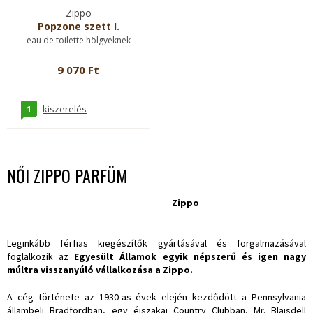
Zippo
Popzone szett I.
eau de toilette hölgyeknek
9 070 Ft
1
kiszerelés
NŐI ZIPPO PARFÜM
Zippo
Leginkább férfias kiegészítők gyártásával és forgalmazásával
foglalkozik az
Egyesült Államok egyik népszerű és igen nagy
múltra visszanyúló vállalkozása a Zippo.
A cég története az 1930-as évek elején kezdődött a Pennsylvania
állambeli Bradfordban, egy éjszakai Country Clubban. Mr. Blaisdell