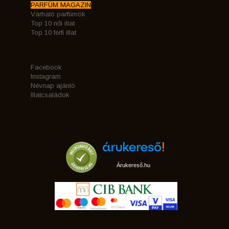
PARFÜM MAGAZIN
Várható parfümök
Top 10 női illat
Top 10 férfi illat
Facebook
Instagram
Névnap ajánló
Illatcsaládok
Árukereső.hu