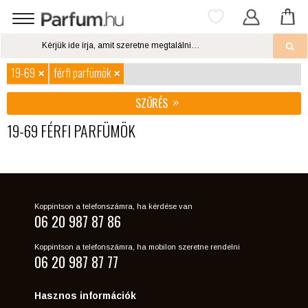
19-69
férfi parfümök
SZŰRÉS
19-69 FÉRFI PARFÜMÖK
Koppintson a telefonszámra, ha kérdése van
06 20 987 87 86
Koppintson a telefonszámra, ha mobilon szeretne rendelni
06 20 987 87 77
Hasznos információk