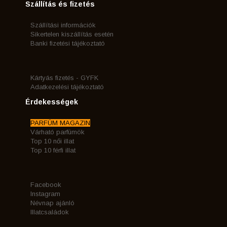
Szállítás és fizetés
Szállítási információk
Sikertelen kiszállítás esetén
Banki fizetési tájékoztató
Kártyás fizetés - GYFK
Adatkezelési tájékoztató
Érdekességek
PARFÜM MAGAZIN
Várható parfümök
Top 10 női illat
Top 10 férfi illat
Facebook
Instagram
Névnap ajánló
Illatcsaládok