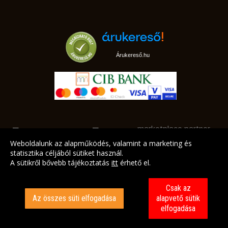
Árukereső.hu
marketplace partner
Weboldalunk az alapműködés, valamint a marketing és
statisztika céljából sütiket használ.
A sütikről bővebb tájékoztatás
itt
érhető el.
A LEGJOBB AJÁNLATAINK AZ ÖN CÍMÉRE!
Csak az
Az összes süti elfogadása
alapvető sütik
elfogadása