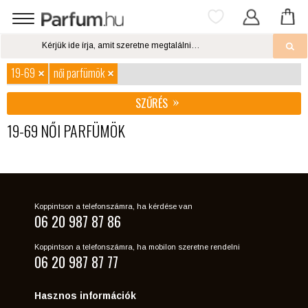
19-69
női parfümök
SZŰRÉS
19-69 NŐI PARFÜMÖK
Koppintson a telefonszámra, ha kérdése van
06 20 987 87 86
Koppintson a telefonszámra, ha mobilon szeretne rendelni
06 20 987 87 77
Hasznos információk