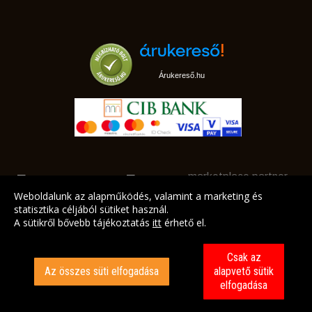
Árukereső.hu
marketplace partner
Weboldalunk az alapműködés, valamint a marketing és
statisztika céljából sütiket használ.
A sütikről bővebb tájékoztatás
itt
érhető el.
A LEGJOBB AJÁNLATAINK AZ ÖN CÍMÉRE!
Csak az
Az összes süti elfogadása
alapvető sütik
elfogadása