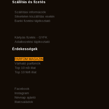
Szállítás és fizetés
Szállítási információk
Sikertelen kiszállítás esetén
Banki fizetési tájékoztató
Kártyás fizetés - GYFK
Adatkezelési tájékoztató
Érdekességek
PARFÜM MAGAZIN
Várható parfümök
Top 10 női illat
Top 10 férfi illat
Facebook
Instagram
Névnap ajánló
Illatcsaládok