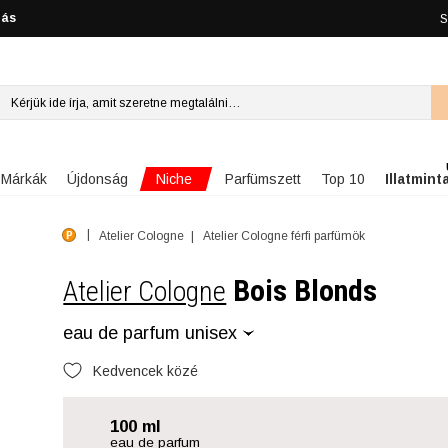
lás
S
Niche
Márkák
Újdonság
Parfümszett
Top 10
Illatmint
Atelier Cologne
Atelier Cologne férfi parfümök
Bois Blonds
Atelier Cologne
eau de parfum unisex
Kedvencek közé
100 ml
eau de parfum