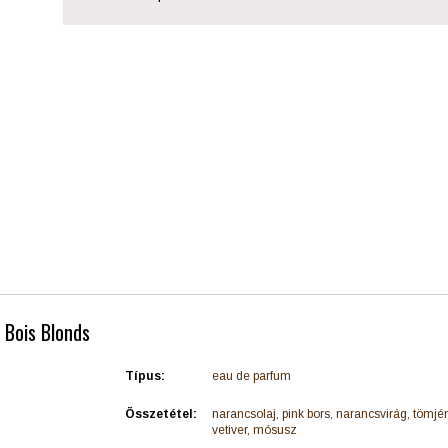
- Bois Blonds
Típus:
eau de parfum
Összetétel:
narancsolaj, pink bors, narancsvirág, tömjén
vetiver, mósusz