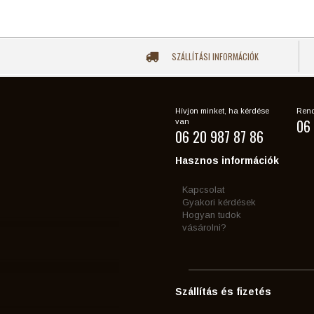
SZÁLLÍTÁSI INFORMÁCIÓK
Hívjon minket, ha kérdése
Rend
06 
van
06 20 987 87 86
Hasznos információk
Kapcsolat
Gyakori kérdések
Hogyan tudok
vásárolni?
Szállítás és fizetés