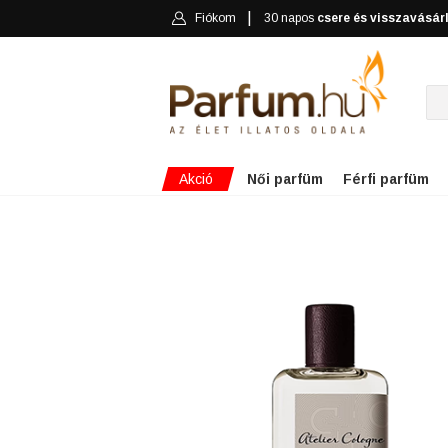
Fiókom
30 napos
csere és visszavásár
Akció
Női parfüm
Férfi parfüm