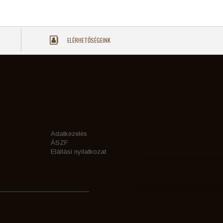
ELÉRHETŐSÉGEINK
Adatkezelés
ÁSZF
Elállási nyilatkozat