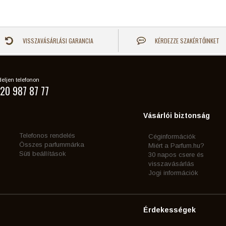
VISSZAVÁSÁRLÁSI GARANCIA
KÉRDEZZE SZAKÉRTŐINKET
eljen telefonon
20 987 87 77
Vásárlói biztonság
Telefonos rendelés
Céginformációk
Összes parfummárka
Miért a Parfum.hu?
Süti beállítások
30 napos csere és
visszavásárlás
Jogi információk
Érdekességek