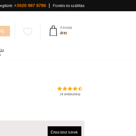
+3620 987 8786
egítünk:
Fizetés és szállítás
A kosár
üres
ÚJ
a
(
4
értékelés)
Értesítést kérek