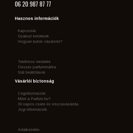
06 20 987 87 77
Hasznos információk
Kapcsolat
Gyakori kérdések
Hogyan tudok vásárolni?
Telefonos rendelés
Összes parfummárka
Süti beállítások
Vásárlói biztonság
Céginformációk
Miért a Parfum.hu?
30 napos csere és visszavásárlás
Jogi információk
Adatkezelés