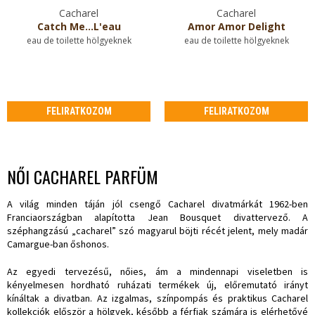
Cacharel
Cacharel
Catch Me...L'eau
Amor Amor Delight
eau de toilette hölgyeknek
eau de toilette hölgyeknek
FELIRATKOZOM
FELIRATKOZOM
NŐI CACHAREL PARFÜM
A világ minden táján jól csengő Cacharel divatmárkát 1962-ben
Franciaországban alapította Jean Bousquet divattervező. A
széphangzású „cacharel” szó magyarul böjti récét jelent, mely madár
Camargue-ban őshonos.
Az egyedi tervezésű, nőies, ám a mindennapi viseletben is
kényelmesen hordható ruházati termékek új, előremutató irányt
kínáltak a divatban. Az izgalmas, színpompás és praktikus Cacharel
kollekciók először a hölgyek, később a férfiak számára is elérhetővé