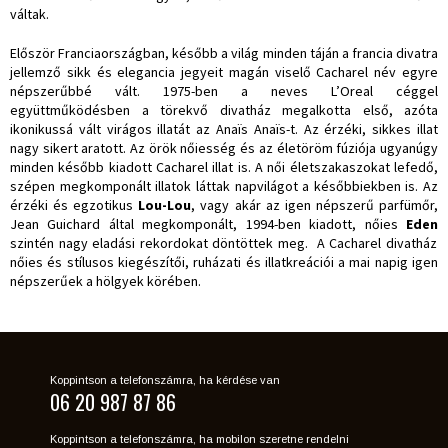
váltak.
Először Franciaországban, később a világ minden táján a francia divatra
jellemző sikk és elegancia jegyeit magán viselő Cacharel név egyre
népszerűbbé vált. 1975-ben a neves L’Oreal céggel
együttműködésben a törekvő divatház megalkotta első, azóta
ikonikussá vált virágos illatát az Anaïs Anaïs-t. Az érzéki, sikkes illat
nagy sikert aratott. Az örök nőiesség és az életöröm fúziója ugyanúgy
minden később kiadott Cacharel illat is. A női életszakaszokat lefedő,
szépen megkomponált illatok láttak napvilágot a későbbiekben is. Az
érzéki és egzotikus
Lou-Lou
, vagy akár az igen népszerű parfümőr,
Jean Guichard által megkomponált, 1994-ben kiadott, nőies
Eden
szintén nagy eladási rekordokat döntöttek meg. A Cacharel divatház
nőies és stílusos kiegészítői, ruházati és illatkreációi a mai napig igen
népszerűek a hölgyek körében.
Koppintson a telefonszámra, ha kérdése van
06 20 987 87 86
Koppintson a telefonszámra, ha mobilon szeretne rendelni