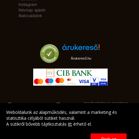
Instagram
Névnap ajánló
Illatcsaládok
Árukereső.hu
marketplace partner
Weboldalunk az alapműködés, valamint a marketing és
statisztika céljából sütiket használ.
A sütikről bővebb tájékoztatás
itt
érhető el.
A LEGJOBB AJÁNLATAINK AZ ÖN CÍMÉRE!