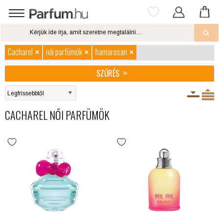
Cacharel
női parfümök
hamarosan
SZŰRÉS
CACHAREL NŐI PARFÜMÖK