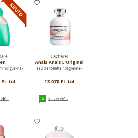
arel
Cacharel
en
Anais Anais L'Original
m hölgyeknek
eau de toilette hölgyeknek
 Ft-tól
13 070 Ft-tól
4
relés
kiszerelés