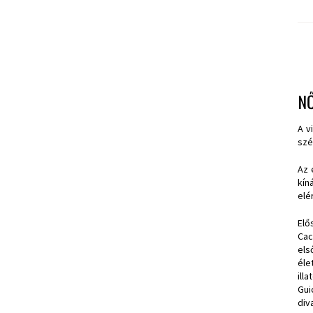
N
A v
szé
Az 
kín
elé
Elő
Cac
els
éle
ill
Gui
div