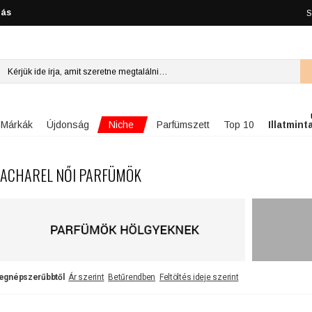
lás
S
Niche
Márkák
Újdonság
Parfümszett
Top 10
Illatmint
ACHAREL NŐI PARFÜMÖK
egnépszerűbbtől
Ár szerint
Betűrendben
Feltöltés ideje szerint