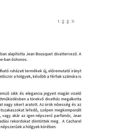
»
1
2
3
gban alapította Jean Bousquet divattervező. A
ue-ban őshonos.
ható ruházati termékek új, előremutató irányt
 először a hölgyek, később a férfiak számára is
llemző sikk és elegancia jegyeit magán viselő
üttműködésben a törekvő divatház megalkotta
llat nagy sikert aratott. Az örök nőiesség és az
 életszakaszokat lefedő, szépen megkomponált
, vagy akár az igen népszerű parfümőr, Jean
adási rekordokat döntöttek meg. A Cacharel
gen népszerűek a hölgyek körében.