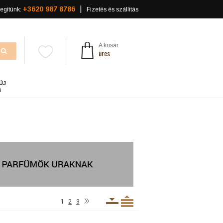
+3620 987 8786
egítünk:
Fizetés és szállítás
A kosár
üres
ÚJ
a
»
1
2
3