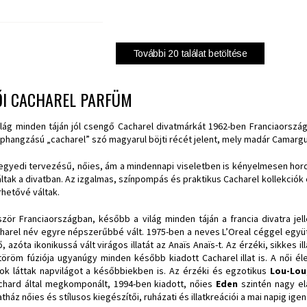
További
20
találat betöltése
ŐI CACHAREL PARFÜM
ilág minden táján jól csengő Cacharel divatmárkát 1962-ben Franciaorszá
phangzású „cacharel” szó magyarul böjti récét jelent, mely madár Camarg
egyedi tervezésű, nőies, ám a mindennapi viseletben is kényelmesen hord
áltak a divatban. Az izgalmas, színpompás és praktikus Cacharel kollekciók
rhetővé váltak.
ször Franciaországban, később a világ minden táján a francia divatra je
harel név egyre népszerűbbé vált. 1975-ben a neves L’Oreal céggel egy
ő, azóta ikonikussá vált virágos illatát az Anaïs Anaïs-t. Az érzéki, sikkes i
töröm fúziója ugyanúgy minden később kiadott Cacharel illat is. A női
atok láttak napvilágot a későbbiekben is. Az érzéki és egzotikus
Lou-Lou
chard által megkomponált, 1994-ben kiadott, nőies
Eden
szintén nagy el
atház nőies és stílusos kiegészítői, ruházati és illatkreációi a mai napig i