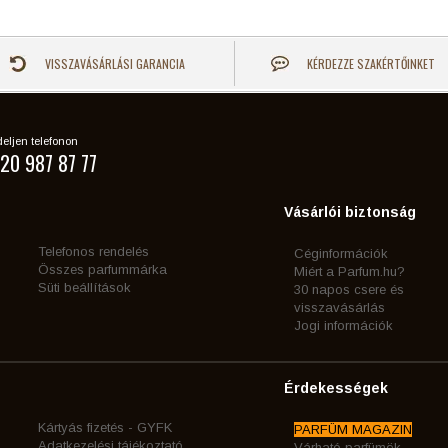
VISSZAVÁSÁRLÁSI GARANCIA
KÉRDEZZE SZAKÉRTŐINKET
eljen telefonon
20 987 87 77
Vásárlói biztonság
Telefonos rendelés
Céginformációk
Összes parfummárka
Miért a Parfum.hu?
Süti beállítások
30 napos csere és
visszavásárlás
Jogi információk
Érdekességek
Kártyás fizetés - GYFK
PARFÜM MAGAZIN
Adatkezelési tájékoztató
Várható parfümök