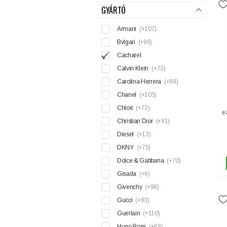
GYÁRTÓ
Armani
(+107)
Bvlgari
(+96)
Cacharel
Calvin Klein
(+73)
Carolina Herrera
(+99)
Chanel
(+105)
Chloé
(+72)
e
Christian Dior
(+91)
Diesel
(+13)
DKNY
(+75)
Dolce & Gabbana
(+70)
Gisada
(+6)
Givenchy
(+98)
Gucci
(+83)
Guerlain
(+110)
Hugo Boss
(+68)