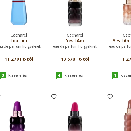
Cacharel
Cacharel
Cach
Lou Lou
Yes I Am
Yes I Am
au de parfum hölgyeknek
eau de parfum hölgyeknek
eau de parfu
11 270 Ft-tól
13 570 Ft-tól
1 27
3
4
1
kiszerelés
kiszerelés
kisze