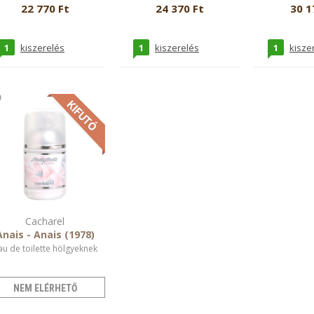
22 770 Ft
24 370 Ft
30 1
1
1
1
kiszerelés
kiszerelés
kisze
Cacharel
Anais - Anais (1978)
au de toilette hölgyeknek
NEM ELÉRHETŐ