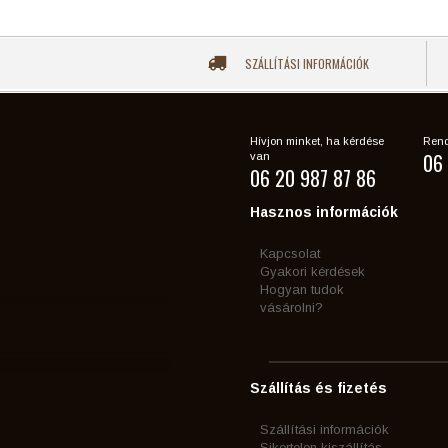
SZÁLLÍTÁSI INFORMÁCIÓK
Hívjon minket, ha kérdése
Rend
06 
van
06 20 987 87 86
Hasznos információk
Kapcsolat
Gyakori kérdések
Hogyan tudok
vásárolni?
Szállítás és fizetés
Szállítási információk
Sikertelen kiszállítás