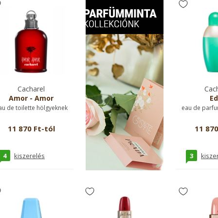
Cacharel
Cach
Amor - Amor
Ed
au de toilette hölgyeknek
eau de parfu
11 870 Ft-tól
11 870
4
3
kiszerelés
kisze