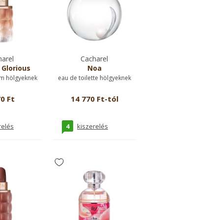
arel
Cacharel
 Glorious
Noa
m hölgyeknek
eau de toilette hölgyeknek
0 Ft
14 770 Ft-tól
4
relés
kiszerelés