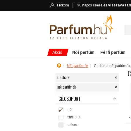
Fiókom
30 napos
csere és visszavásár
Akció
Női parfüm
Férfi parfüm
Női parfümök
Cacharel női parfümök
C
×
Cacharel
×
női parfümök
SZŰRÉS
CÉLCSOPORT
női
L
férfi
(+3)
unisex