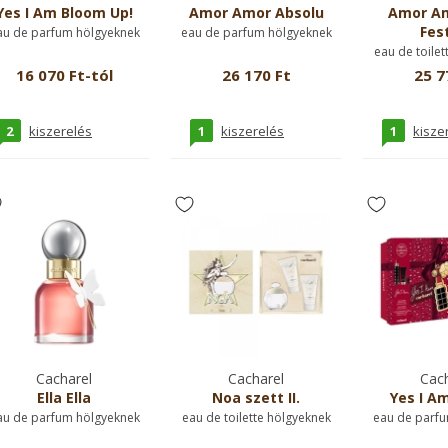
Yes I Am Bloom Up!
Amor Amor Absolu
Amor Am
Fest
au de parfum hölgyeknek
eau de parfum hölgyeknek
eau de toilet
16 070 Ft-tól
26 170 Ft
25 7
2
1
1
kiszerelés
kiszerelés
kisze
Cacharel
Cacharel
Cach
Ella Ella
Noa szett II.
Yes I Am
au de parfum hölgyeknek
eau de toilette hölgyeknek
eau de parfu