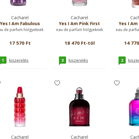
Cacharel
Cacharel
Cach
Yes I Am Fabulous
Yes I Am Pink First
Yes I Am 
au de parfum hölgyeknek
eau de parfum hölgyeknek
eau de parfu
17 570 Ft
18 470 Ft-tól
14 770
1
3
2
kiszerelés
kiszerelés
kisze
Cacharel
Cacharel
Cach