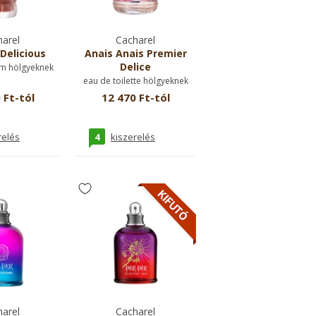
arel
Cacharel
Delicious
Anais Anais Premier
Delice
m hölgyeknek
eau de toilette hölgyeknek
 Ft-tól
12 470 Ft-tól
4
relés
kiszerelés
arel
Cacharel