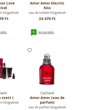
or Love
Amor Amor Electric
ival
Kiss
te hölgyeknek
eau de toilette hölgyeknek
70 Ft
24 470 Ft
1
relés
kiszerelés
arel
Cacharel
 szett I.
Amor Amor (eau de
parfum)
m hölgyeknek
eau de parfum hölgyeknek