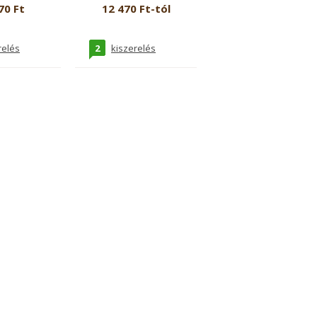
70 Ft
12 470 Ft-tól
2
relés
kiszerelés