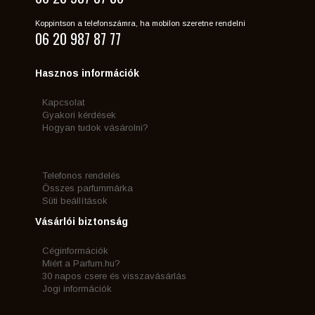
Koppintson a telefonszámra, ha mobilon szeretne rendelni
06 20 987 87 77
Hasznos információk
Kapcsolat
Gyakori kérdések
Hogyan tudok vásárolni?
Telefonos rendelés
Összes parfummárka
Süti beállítások
Vásárlói biztonság
Céginformációk
Miért a Parfum.hu?
30 napos csere és visszavásárlás
Jogi információk