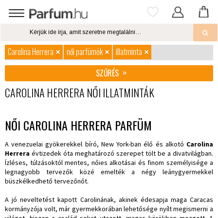
Carolina Herrera
női parfümök
illatminta
SZŰRÉS
CAROLINA HERRERA NŐI ILLATMINTÁK
NŐI CAROLINA HERRERA PARFÜM
A venezuelai gyökerekkel bíró, New York-ban élő és alkotó
Carolina
Herrera
évtizedek óta meghatározó szerepet tölt be a divatvilágban.
Ízléses, túlzásoktól mentes, nőies alkotásai és finom személyisége a
legnagyobb tervezők közé emelték a négy leánygyermekkel
büszkélkedhető tervezőnőt.
A jó neveltetést kapott Carolinának, akinek édesapja maga Caracas
kormányzója volt, már gyermekkorában lehetősége nyílt megismerni a
világot, hiszen a család sokat utazott, magas körökben mozgott. A