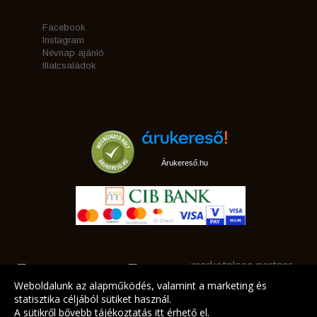
Facebook
Instagram
Névnap ajánló
Illatcsaládok
Árukereső.hu
marketplace partner
Weboldalunk az alapműködés, valamint a marketing és
statisztika céljából sütiket használ.
A sütikről bővebb tájékoztatás
itt
érhető el.