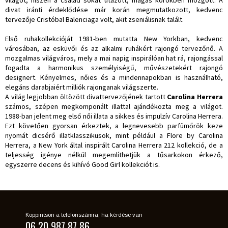
divat iránti érdeklődése már korán megmutatkozott, kedvenc
tervezője Cristóbal Balenciaga volt, akit zseniálisnak talált.
Első ruhakollekcióját 1981-ben mutatta New Yorkban, kedvenc
városában, az esküvői és az alkalmi ruhákért rajongó tervezőnő. A
mozgalmas világváros, mely a mai napig inspirálóan hat rá, rajongással
fogadta a harmonikus személyiségű, művészetekért rajongó
designert. Kényelmes, nőies és a mindennapokban is használható,
elegáns darabjaiért milliók rajonganak világszerte.
A világ legjobban öltözött divattervezőjének tartott
Carolina Herrera
számos, szépen megkomponált illattal ajándékozta meg a világot.
1988-ban jelent meg első női illata a sikkes és impulzív Carolina Herrera.
Ezt követően gyorsan érkeztek, a legnevesebb parfümőrök keze
nyomát dicsérő illatklasszikusok, mint például a Flore by Carolina
Herrera, a New York által inspirált Carolina Herrera 212 kollekció, de a
teljesség igénye nélkül megemlíthetjük a tűsarkokon érkező,
egyszerre decens és kihívó Good Girl kollekciót is.
Koppintson a telefonszámra, ha kérdése van
06 20 987 87 86