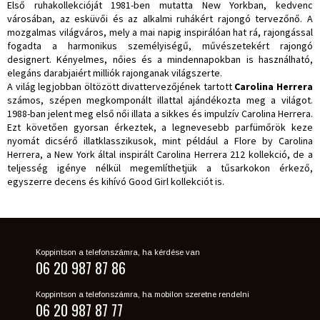
Első ruhakollekcióját 1981-ben mutatta New Yorkban, kedvenc
városában, az esküvői és az alkalmi ruhákért rajongó tervezőnő. A
mozgalmas világváros, mely a mai napig inspirálóan hat rá, rajongással
fogadta a harmonikus személyiségű, művészetekért rajongó
designert. Kényelmes, nőies és a mindennapokban is használható,
elegáns darabjaiért milliók rajonganak világszerte.
A világ legjobban öltözött divattervezőjének tartott
Carolina Herrera
számos, szépen megkomponált illattal ajándékozta meg a világot.
1988-ban jelent meg első női illata a sikkes és impulzív Carolina Herrera.
Ezt követően gyorsan érkeztek, a legnevesebb parfümőrök keze
nyomát dicsérő illatklasszikusok, mint például a Flore by Carolina
Herrera, a New York által inspirált Carolina Herrera 212 kollekció, de a
teljesség igénye nélkül megemlíthetjük a tűsarkokon érkező,
egyszerre decens és kihívó Good Girl kollekciót is.
Koppintson a telefonszámra, ha kérdése van
06 20 987 87 86
Koppintson a telefonszámra, ha mobilon szeretne rendelni
06 20 987 87 77