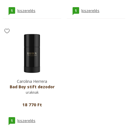
1
1
kiszerelés
kiszerelés
Carolina Herrera
Bad Boy stift dezodor
uraknak
18 770 Ft
1
kiszerelés