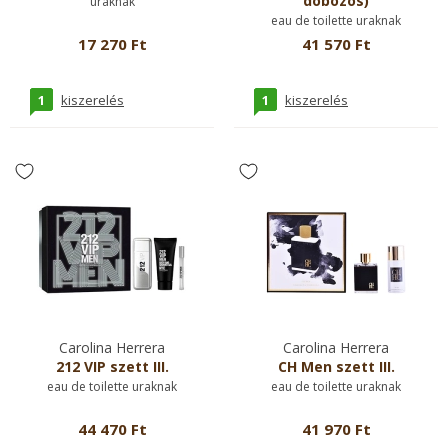
dobozos)
uraknak
eau de toilette uraknak
17 270 Ft
41 570 Ft
1
1
kiszerelés
kiszerelés
Carolina Herrera
Carolina Herrera
212 VIP szett III.
CH Men szett III.
eau de toilette uraknak
eau de toilette uraknak
44 470 Ft
41 970 Ft