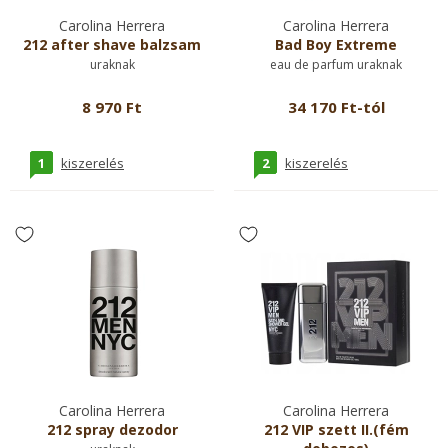
Carolina Herrera
Carolina Herrera
212 after shave balzsam
Bad Boy Extreme
uraknak
eau de parfum uraknak
8 970 Ft
34 170 Ft-tól
1
2
kiszerelés
kiszerelés
Carolina Herrera
Carolina Herrera
212 spray dezodor
212 VIP szett II.(fém