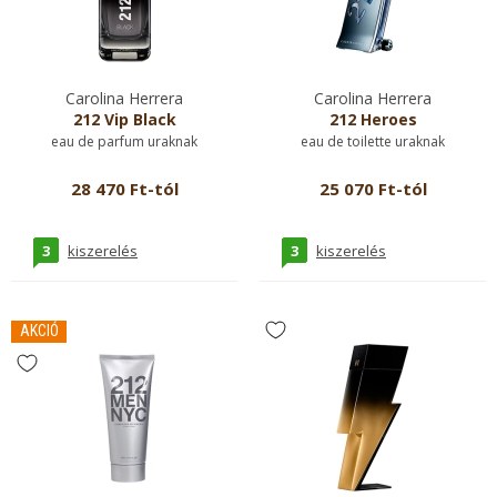
Carolina Herrera
Carolina Herrera
212 Vip Black
212 Heroes
eau de parfum uraknak
eau de toilette uraknak
28 470 Ft-tól
25 070 Ft-tól
3
3
kiszerelés
kiszerelés
AKCIÓ