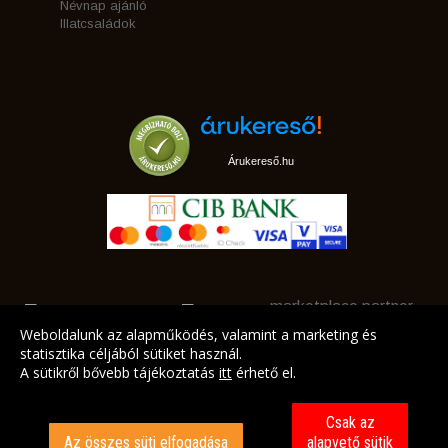
Névnap ajánló
Illatcsaládok
Árukereső.hu
marketplace partner
Weboldalunk az alapműködés, valamint a marketing és
statisztika céljából sütiket használ.
A sütikről bővebb tájékoztatás
itt
érhető el.
A LEGJOBB AJÁNLATAINK AZ ÖN CÍMÉRE!
Csak az
Az összes süti elfogadása
alapvető sütik