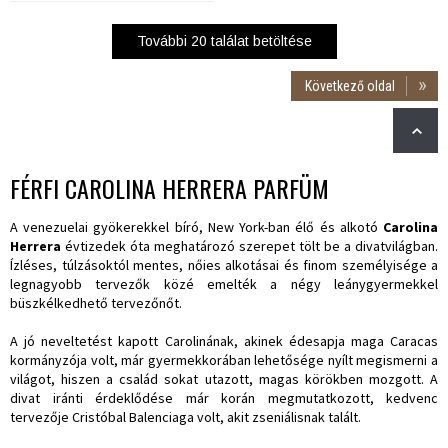
További
20
találat betöltése
Következő oldal
FÉRFI CAROLINA HERRERA PARFÜM
A venezuelai gyökerekkel bíró, New York-ban élő és alkotó
Carolina
Herrera
évtizedek óta meghatározó szerepet tölt be a divatvilágban.
Ízléses, túlzásoktól mentes, nőies alkotásai és finom személyisége a
legnagyobb tervezők közé emelték a négy leánygyermekkel
büszkélkedhető tervezőnőt.
A jó neveltetést kapott Carolinának, akinek édesapja maga Caracas
kormányzója volt, már gyermekkorában lehetősége nyílt megismerni a
világot, hiszen a család sokat utazott, magas körökben mozgott. A
divat iránti érdeklődése már korán megmutatkozott, kedvenc
tervezője Cristóbal Balenciaga volt, akit zseniálisnak talált.