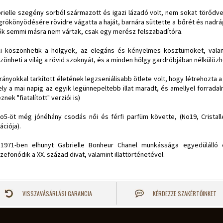
rielle szegény sorból származott és igazi lázadó volt, nem sokat törődve 
rökönyödésére rövidre vágatta a haját, barnára süttette a bőrét és nadrág
ők semmi másra nem vártak, csak egy merész felszabadítóra.
i köszönhetik a hölgyek, az elegáns és kényelmes kosztümöket, valami
zönheti a világ a rövid szoknyát, és a minden hölgy gardróbjában nélkülözhe
rányokkal tarkított életének legzseniálisabb ötlete volt, hogy létrehozta 
ly a mai napig az egyik legünnepeltebb illat maradt, és amellyel forrada
znek "fiatalított" verziói is)
o5-öt még jónéhány csodás női és férfi parfüm követte, (No19, Cristalle
ációja).
1971-ben elhunyt Gabrielle Bonheur Chanel munkássága egyedülálló
zefonódik a XX. század divat, valamint illattörténetével.
VISSZAVÁSÁRLÁSI GARANCIA
KÉRDEZZE SZAKÉRTŐINKET