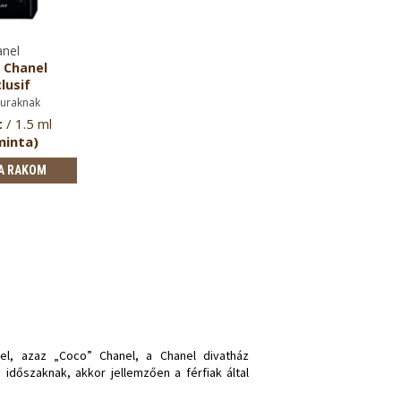
nel
 Chanel
lusif
uraknak
t
/ 1.5 ml
minta)
A RAKOM
nel, azaz „Coco” Chanel, a Chanel divatház
időszaknak, akkor jellemzően a férfiak által