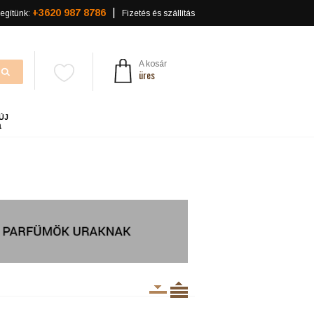
+3620 987 8786
egítünk:
Fizetés és szállítás
A kosár
üres
ÚJ
a