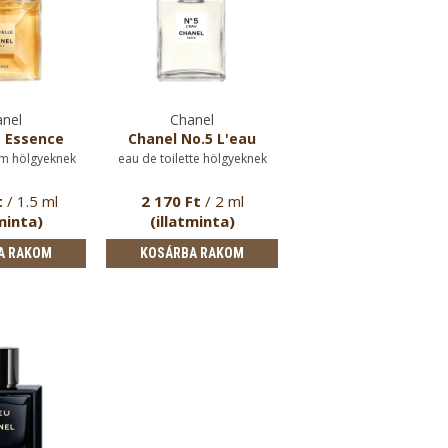
nel
Chanel
e Essence
Chanel No.5 L'eau
m hölgyeknek
eau de toilette hölgyeknek
t
/ 1.5 ml
2 170 Ft
/ 2 ml
minta)
(illatminta)
A RAKOM
KOSÁRBA RAKOM