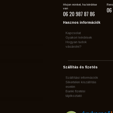
Hívjon minket, ha kérdése
Rend
06 
van
06 20 987 87 86
Hasznos információk
Kapcsolat
Gyakori kérdések
Hogyan tudok
vásárolni?
Szállítás és fizetés
Szállítási információk
Sikertelen kiszállítás
esetén
Banki fizetési
tájékoztató