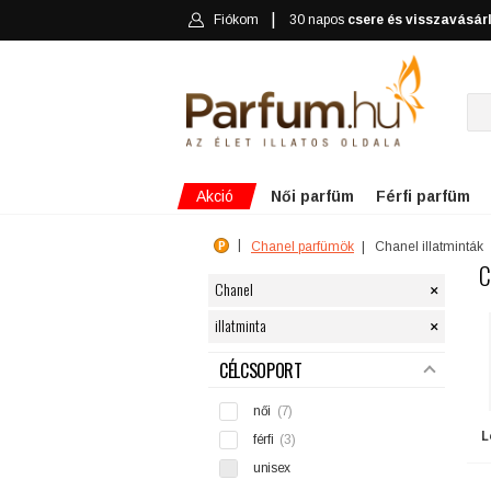
Fiókom
30 napos
csere és visszavásár
Akció
Női parfüm
Férfi parfüm
Chanel parfümök
Chanel illatminták
C
×
Chanel
×
illatminta
SZŰRÉS
CÉLCSOPORT
női
(7)
L
férfi
(3)
unisex