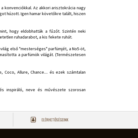
a konvenciókkal. Az akkori arisztokrácia nagy
ot húzott. Igen hamar követőkre talált, hiszen
nt, hogy eldobhatták a fűzőt. Szintén neki
tetlen ruhadarabot, a kis fekete ruhát.
a világ első "mesterséges" parfümjét, a No5-öt,
lmasította a parfümök világát. (Természetesen
, Coco, Allure, Chance.... és ezek számtalan
 és inspiráló, neve és művészete szorosan
ELÉRHETŐSÉGEINK