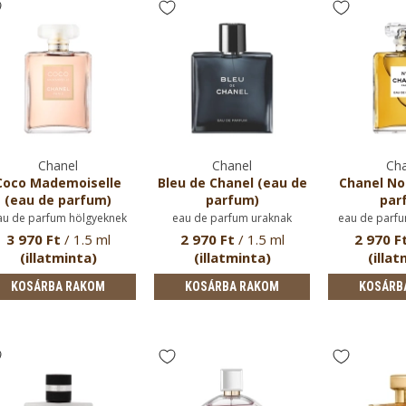
Chanel
Chanel
Cha
Coco Mademoiselle
Bleu de Chanel (eau de
Chanel No.
(eau de parfum)
parfum)
par
au de parfum hölgyeknek
eau de parfum uraknak
eau de parfu
3 970 Ft
/ 1.5 ml
2 970 Ft
/ 1.5 ml
2 970 F
(illatminta)
(illatminta)
(illat
KOSÁRBA RAKOM
KOSÁRBA RAKOM
KOSÁRB