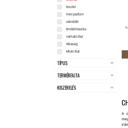
teszter
mini parfüm
utántöltő
e
limitált kiadás
várható illat
ritkaság
kifutó illat
TÍPUS
TERMÉKFAJTA
KISZERELÉS
C
A d
meg
irá