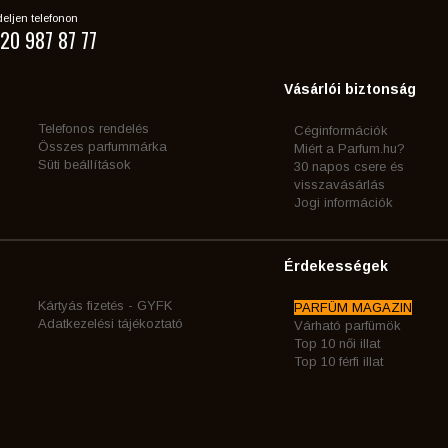
eljen telefonon
20 987 87 77
Vásárlói biztonság
Telefonos rendelés
Céginformációk
Összes parfummárka
Miért a Parfum.hu?
Süti beállítások
30 napos csere és
visszavásárlás
Jogi információk
Érdekességek
Kártyás fizetés - GYFK
PARFÜM MAGAZIN
Adatkezelési tájékoztató
Várható parfümök
Top 10 női illat
Top 10 férfi illat