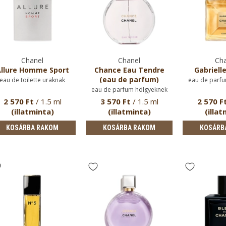
Chanel
Chanel
Cha
llure Homme Sport
Chance Eau Tendre
Gabriell
(eau de parfum)
eau de toilette uraknak
eau de parfu
eau de parfum hölgyeknek
2 570 Ft
/ 1.5 ml
3 570 Ft
/ 1.5 ml
2 570 F
(illatminta)
(illatminta)
(illat
KOSÁRBA RAKOM
KOSÁRBA RAKOM
KOSÁRB