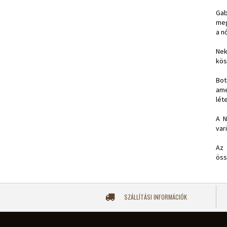
Gab
meg
a n
Nek
kös
Bot
ame
léte
A N
vari
Az 
öss
SZÁLLÍTÁSI INFORMÁCIÓK