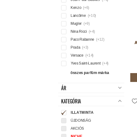
Kenzo
(+6)
Lancôme
(+10)
Mugler
(+9)
Nina Ricci
(+4)
Paco Rabanne
(+12)
A
Prada
(+3)
Versace
(+14)
Yves Saint-Laurent
(+4)
összes parfüm márka
ÁR
KATEGÓRIA
ILLATMINTA
ÚJDONSÁG
AKCIÓS
NICHE