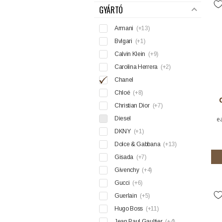
GYÁRTÓ
Armani
(+13)
Bvlgari
(+1)
Calvin Klein
(+9)
Carolina Herrera
(+2)
Chanel
Chloé
(+8)
Christian Dior
(+7)
Diesel
e
DKNY
(+1)
Dolce & Gabbana
(+13)
Gisada
(+7)
Givenchy
(+4)
Gucci
(+6)
Guerlain
(+5)
Hugo Boss
(+11)
Jean Paul Gaultier
(+4)