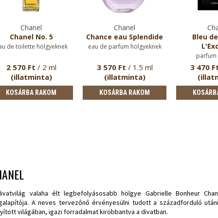
Chanel
Chanel
Cha
Chanel No. 5
Chance eau Splendide
Bleu de
L'Exc
au de toilette hölgyeknek
eau de parfum hölgyeknek
parfum 
2 570 Ft
/ 2 ml
3 570 Ft
/ 1.5 ml
3 470 F
(illatminta)
(illatminta)
(illat
KOSÁRBA RAKOM
KOSÁRBA RAKOM
KOSÁRB
HANEL
ivatvilág valaha élt legbefolyásosabb hölgye Gabrielle Bonheur Cha
alapítója. A neves tervezőnő érvényesülni tudott a századforduló utáni 
nyított világában, igazi forradalmat kirobbantva a divatban.