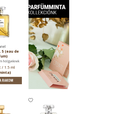
nel
 5 (eau de
fum)
m hölgyeknek
t
/ 1.5 ml
minta)
A RAKOM