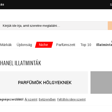
lás
S
Niche
Márkák
Újdonság
Parfümszett
Top 10
Illatmint
HANEL ILLATMINTÁK
egnépszerűbbtől
Ár szerint
Betűrendben
Feltöltés ideje szerint