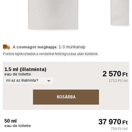
1-3 munkanap
A csomagot megkapja:
Pontos tájékoztatást a rendelést feldolgozása után küldünk.
1.5 ml (illatminta)
2 570
Ft
eau de toilette
mi az az illatminta?
1713 Ft / ml
KOSÁRBA
37 970
50 ml
Ft
eau de toilette
759 Ft / ml