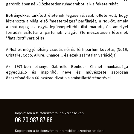
gardróbjában nélkülözhetetlen ruhadarabot, a kis fekete ruhát.
Botrányokkal tarkított életének legzseniálisabb ötlete volt, hogy
létrehozta a világ első "mesterséges" parfümjét, a No5-öt, amely
a mai napig az egyik legünnepeltebb illat maradt, és amellyel
forradalmasította a parfümök világát. (Természetesen léteznek
"fiatalított" verziói is)
A No5-öt még jónéhány csodás női és férfi parfüm követte, (No19,
Cristalle, Coco, Allure, Chance.... és ezek számtalan variációja).
Az 1971-ben elhunyt Gabrielle Bonheur Chanel munkássága
egyedülálló és inspiráló, neve és művészete szorosan
összefonódik a XX. század divat, valamint illattörténetével.
Koppintson a telefonszámra, ha kérdése van
06 20 987 87 86
Koppintson a telefonszámra, ha mobilon szeretne rendelni