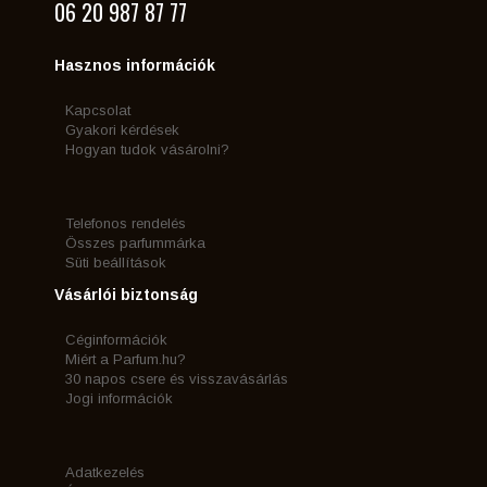
06 20 987 87 77
Hasznos információk
Kapcsolat
Gyakori kérdések
Hogyan tudok vásárolni?
Telefonos rendelés
Összes parfummárka
Süti beállítások
Vásárlói biztonság
Céginformációk
Miért a Parfum.hu?
30 napos csere és visszavásárlás
Jogi információk
Adatkezelés