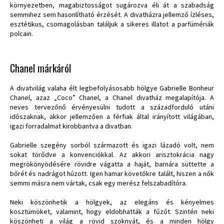
környezetben, magabiztosságot sugározva éli át a szabadság
semmihez sem hasonlítható érzését. A divatházra jellemző ízléses,
esztétikus, csomagolásban találjuk a sikeres illatot a parfümériák
polcain.
Chanel márkáról
A divatvilág valaha élt legbefolyásosabb hölgye Gabrielle Bonheur
Chanel, azaz „Coco” Chanel, a Chanel divatház megalapítója. A
neves tervezőnő érvényesülni tudott a századforduló utáni
időszaknak, akkor jellemzően a férfiak által irányított világában,
igazi forradalmat kirobbantva a divatban.
Gabrielle szegény sorból származott és igazi lázadó volt, nem
sokat törődve a konvenciókkal. Az akkori arisztokrácia nagy
megrökönyödésére rövidre vágatta a haját, barnára süttette a
bőrét és nadrágot húzott. Igen hamar követőkre talált, hiszen a nők
semmi másra nem vártak, csak egy merész felszabadítóra.
Neki köszönhetik a hölgyek, az elegáns és kényelmes
kosztümöket, valamint, hogy eldobhatták a fűzőt. Szintén neki
köszönheti a világ a rövid szoknyát, és a minden hölgy