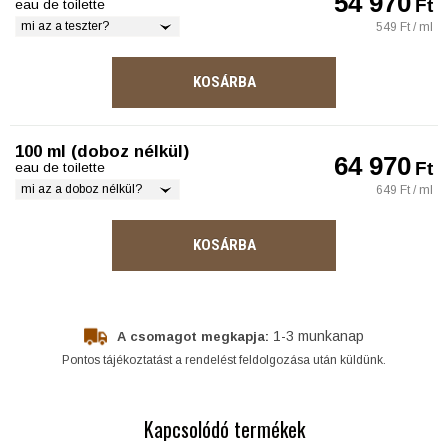
54 970
Ft
eau de toilette
mi az a teszter?
549 Ft / ml
KOSÁRBA
100 ml (doboz nélkül)
64 970
Ft
eau de toilette
mi az a doboz nélkül?
649 Ft / ml
KOSÁRBA
1-3 munkanap
A csomagot megkapja:
Pontos tájékoztatást a rendelést feldolgozása után küldünk.
Kapcsolódó termékek