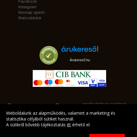
Facebook
Instagram
Névnap ajánló
Illatcsaládok
Árukereső.hu
marketplace partner
Weboldalunk az alapműködés, valamint a marketing és
statisztika céljából sütiket használ.
A sütikről bővebb tájékoztatás
itt
érhető el.
A LEGJOBB AJÁNLATAINK AZ ÖN CÍMÉRE!