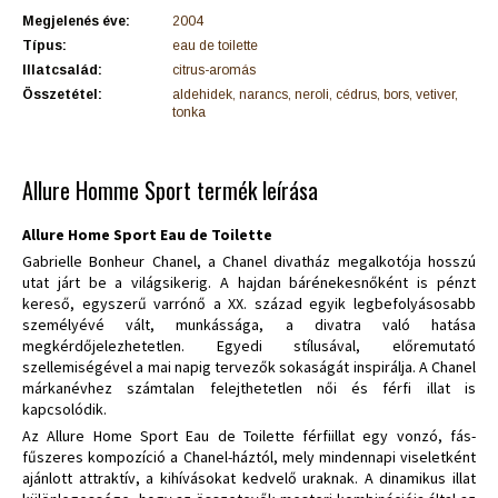
Megjelenés éve:
2004
Típus:
eau de toilette
Illatcsalád:
citrus-aromás
Összetétel:
aldehidek, narancs, neroli, cédrus, bors, vetiver,
tonka
Allure Homme Sport termék leírása
Allure Home Sport Eau de Toilette
Gabrielle Bonheur Chanel, a Chanel divatház megalkotója hosszú
utat járt be a világsikerig. A hajdan bárénekesnőként is pénzt
kereső, egyszerű varrónő a XX. század egyik legbefolyásosabb
személyévé vált, munkássága, a divatra való hatása
megkérdőjelezhetetlen. Egyedi stílusával, előremutató
szellemiségével a mai napig tervezők sokaságát inspirálja. A Chanel
márkanévhez számtalan felejthetetlen női és férfi illat is
kapcsolódik.
Az Allure Home Sport Eau de Toilette férfiillat egy vonzó, fás-
fűszeres kompozíció a Chanel-háztól, mely mindennapi viseletként
ajánlott attraktív, a kihívásokat kedvelő uraknak. A dinamikus illat