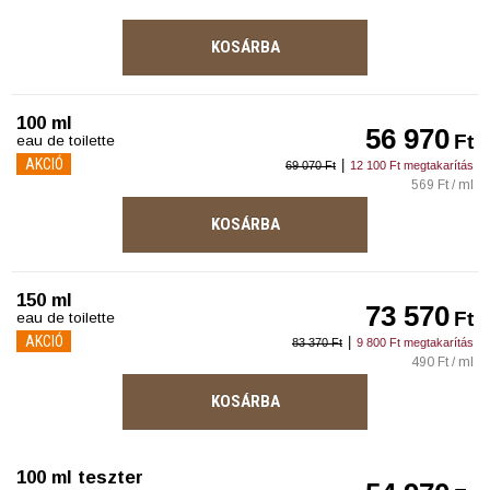
KOSÁRBA
100 ml
56 970
Ft
eau de toilette
AKCIÓ
|
69 070 Ft
12 100 Ft megtakarítás
569 Ft / ml
KOSÁRBA
150 ml
73 570
Ft
eau de toilette
AKCIÓ
|
83 370 Ft
9 800 Ft megtakarítás
490 Ft / ml
KOSÁRBA
100 ml teszter