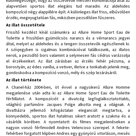
különlegessége, hogy az összetevők mesteri kombinációja által az
alapvetően sportos illat elegáns tud maradni. Az aldehides
kompozíció négy alappillére épít. A különleges illat friss, elbűvölően
érzéki, megnyugtatóan fás, miközben pezsdítően fűszeres.
Az illat összetétele
Frissítő kezdést kínál számunkra az Allure Home Sport Eau de
Toilette a frissítően gyümölcsös narancs és a vérnarancs jegyei
által, melyet az aldehides és a tengeri összetevők egészítenek ki.
A szívjegyben is izgalmas kombinációval találkozunk, az illatos
neroli, a pezsdítő bors valamint a selymesen fás cédrus varázsolja
el érzékeinket. Az illat zárásban az érzéki fehér pézsma, a
borostyán, az édes vanília, a vetiver, illetve a tonkabab jelenik meg,
gondoskodva a kompozíció vonzó, mély és szép lezárásáról.
Az illat története
A Chanel-ház 2004-ben, öt évvel a nagysikerű Allure Homme
megjelenése után adta ki az Allure Home Sport Eau de Toilette
férfiillatot. A kompozíciót a divatcég legfoglalkoztatottabb,
világhírű parfümőre Jacques Polge alkotta meg a világnak. A
divatházra jellemző kifogástalan eleganciát megtartva, a
könnyedebb, sportos illat hatalmas sikert aratott a szakma és a
vásárlók körében. A nyomtatott és filmes megjelenéseken a
nagyon vonzó férfimodell Andres Velencoso szerepel. A fekete-
fehérben forgatott klipben Andres egy gyönyörű vitorláson, mesés