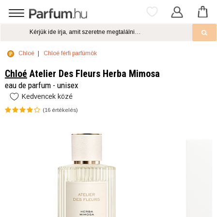
Chloé
Chloé férfi parfümök
Chloé
Atelier Des Fleurs Herba Mimosa
eau de parfum - unisex
Kedvencek közé
(
16
értékelés)