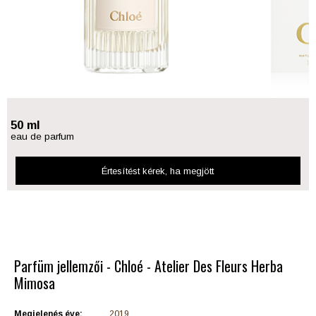
50 ml
eau de parfum
Értesítést kérek
, ha megjött
Parfüm jellemzői - Chloé - Atelier Des Fleurs Herba
Mimosa
Megjelenés éve:
2019