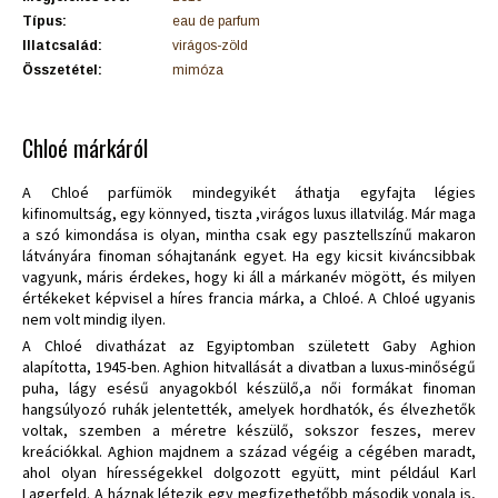
Típus:
eau de parfum
Illatcsalád:
virágos-zöld
Összetétel:
mimóza
Chloé márkáról
A Chloé parfümök mindegyikét áthatja egyfajta légies
kifinomultság, egy könnyed, tiszta ,virágos luxus illatvilág. Már maga
a szó kimondása is olyan, mintha csak egy pasztellszínű makaron
látványára finoman sóhajtanánk egyet. Ha egy kicsit kiváncsibbak
vagyunk, máris érdekes, hogy ki áll a márkanév mögött, és milyen
értékeket képvisel a híres francia márka, a Chloé. A Chloé ugyanis
nem volt mindig ilyen.
A Chloé divatházat az Egyiptomban született Gaby Aghion
alapította, 1945-ben. Aghion hitvallását a divatban a luxus-minőségű
puha, lágy esésű anyagokból készülő,a női formákat finoman
hangsúlyozó ruhák jelentették, amelyek hordhatók, és élvezhetők
voltak, szemben a méretre készülő, sokszor feszes, merev
kreációkkal. Aghion majdnem a század végéig a cégében maradt,
ahol olyan hírességekkel dolgozott együtt, mint például Karl
Lagerfeld. A háznak létezik egy megfizethetőbb második vonala is,