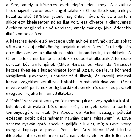
a See, amely a kétezres évek elején jelent meg. A divatház
filozófiájával szoros összhangot találunk a Chloe illatokban, amleyk
közül az első 1975-ben jelent meg Chloe néven, és ez a parfüm
akkor egy kifejezetten nőies illat volt, ezt követte a kilencvenes
években megjlenő Chloé Narcisse, amely már egy jóval édesebb
illatú kompozíció volt.
A kétezres évek első évtizede után aChloé parfümök stílus sokat
változott: az új célközönség napjaink modern ízlésű fiatal nője, és
erre illeszkedve az illatok is sokkal finomabbak, trendibbek.. A
Chloé illatok a márkán belül több kis csoportot alkotnak. A Narcisse
sorozat két parfümjének (Chloé Narciss és Fleur de Narcisse)
kecses üvegjén a kupak virágot formál. Az Eau de Fleurs könnyed
virágillatok (Lavender, Capucine-zöld illatok, és Neroli) minimál
kocka üvegekben kerültek a boltokba. A második divatvonal (See)
nevet viselő parfümök pedig bordázott kerek, rózsaszínes pasztell
üvegeben rejtik a kifinomult illatokat.
A "Chloé" sorozatot könnyen felismerhetjük az üveg nyakára kötött
különböző árnyalatú bézs masnikról, amelyek színe a parfüm
töménységére is utal. (Az Absolu de Parfum szalagja például
egészen sötét bézs,már-már halvány barna félselyem.) A Love
sorozat nyakán apró láncok sugallják a luxust, míg a Love Story
üvegek kupakja a párizsi Pont des Arts hídon lévő lakatok
ihlettek,mint a szerelem szimbólumai, vele az elengedhetetlen , de