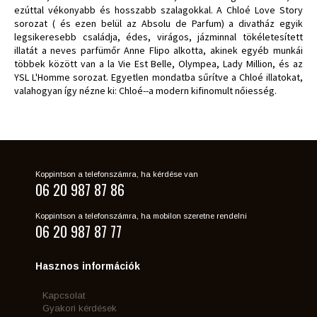
ezúttal vékonyabb és hosszabb szalagokkal. A Chloé Love Story
sorozat ( és ezen belül az Absolu de Parfum) a divatház egyik
legsikeresebb családja, édes, virágos, jázminnal tökéletesített
illatát a neves parfümőr Anne Flipo alkotta, akinek egyéb munkái
többek között van a la Vie Est Belle, Olympea, Lady Million, és az
YSL L'Homme sorozat. Egyetlen mondatba sűrítve a Chloé illatokat,
valahogyan így nézne ki: Chloé--a modern kifinomult nőiesség.
Koppintson a telefonszámra, ha kérdése van
06 20 987 87 86
Koppintson a telefonszámra, ha mobilon szeretne rendelni
06 20 987 87 77
Hasznos információk
Kapcsolat
Gyakori kérdések