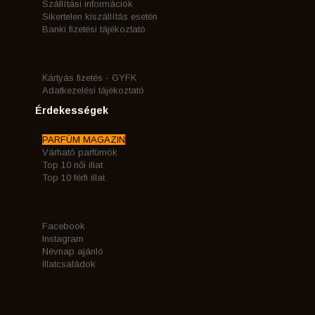
Szállítási információk
Sikertelen kiszállítás esetén
Banki fizetési tájékoztató
Kártyás fizetés - GYFK
Adatkezelési tájékoztató
Érdekességek
PARFÜM MAGAZIN
Várható parfümök
Top 10 női illat
Top 10 férfi illat
Facebook
Instagram
Névnap ajánló
Illatcsaládok