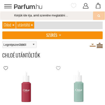
Chloé
utántöltő
SZŰRÉS
CHLOÉ UTÁNTÖLTŐK