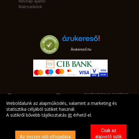
Névnap ajánló
Illatcsaládok
Árukereső.hu
marketplace partner
Weboldalunk az alapműködés, valamint a marketing és
statisztika céljából sütiket használ.
A sütikről bővebb tájékoztatás
itt
érhető el.
A LEGJOBB AJÁNLATAINK AZ ÖN CÍMÉRE!
Csak az
Az összes süti elfogadása
alapvető sütik