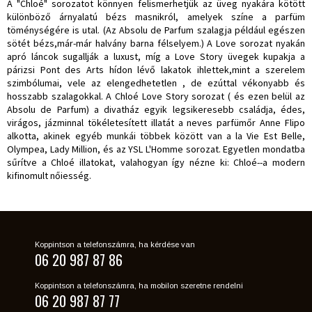
A "Chloé" sorozatot könnyen felismerhetjük az üveg nyakára kötött
különböző árnyalatú bézs masnikról, amelyek színe a parfüm
töménységére is utal. (Az Absolu de Parfum szalagja például egészen
sötét bézs,már-már halvány barna félselyem.) A Love sorozat nyakán
apró láncok sugallják a luxust, míg a Love Story üvegek kupakja a
párizsi Pont des Arts hídon lévő lakatok ihlettek,mint a szerelem
szimbólumai, vele az elengedhetetlen , de ezúttal vékonyabb és
hosszabb szalagokkal. A Chloé Love Story sorozat ( és ezen belül az
Absolu de Parfum) a divatház egyik legsikeresebb családja, édes,
virágos, jázminnal tökéletesített illatát a neves parfümőr Anne Flipo
alkotta, akinek egyéb munkái többek között van a la Vie Est Belle,
Olympea, Lady Million, és az YSL L'Homme sorozat. Egyetlen mondatba
sűrítve a Chloé illatokat, valahogyan így nézne ki: Chloé--a modern
kifinomult nőiesség.
Koppintson a telefonszámra, ha kérdése van
06 20 987 87 86
Koppintson a telefonszámra, ha mobilon szeretne rendelni
06 20 987 87 77