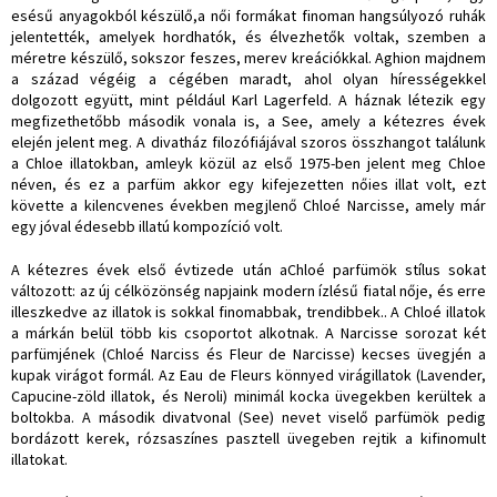
esésű anyagokból készülő,a női formákat finoman hangsúlyozó ruhák
jelentették, amelyek hordhatók, és élvezhetők voltak, szemben a
méretre készülő, sokszor feszes, merev kreációkkal. Aghion majdnem
a század végéig a cégében maradt, ahol olyan hírességekkel
dolgozott együtt, mint például Karl Lagerfeld. A háznak létezik egy
megfizethetőbb második vonala is, a See, amely a kétezres évek
elején jelent meg. A divatház filozófiájával szoros összhangot találunk
a Chloe illatokban, amleyk közül az első 1975-ben jelent meg Chloe
néven, és ez a parfüm akkor egy kifejezetten nőies illat volt, ezt
követte a kilencvenes években megjlenő Chloé Narcisse, amely már
egy jóval édesebb illatú kompozíció volt.
A kétezres évek első évtizede után aChloé parfümök stílus sokat
változott: az új célközönség napjaink modern ízlésű fiatal nője, és erre
illeszkedve az illatok is sokkal finomabbak, trendibbek.. A Chloé illatok
a márkán belül több kis csoportot alkotnak. A Narcisse sorozat két
parfümjének (Chloé Narciss és Fleur de Narcisse) kecses üvegjén a
kupak virágot formál. Az Eau de Fleurs könnyed virágillatok (Lavender,
Capucine-zöld illatok, és Neroli) minimál kocka üvegekben kerültek a
boltokba. A második divatvonal (See) nevet viselő parfümök pedig
bordázott kerek, rózsaszínes pasztell üvegeben rejtik a kifinomult
illatokat.