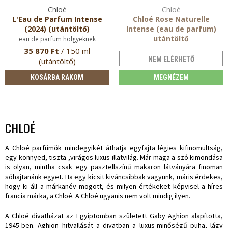
Chloé
Chloé
L'Eau de Parfum Intense
Chloé Rose Naturelle
(2024) (utántöltő)
Intense (eau de parfum)
utántöltő
eau de parfum hölgyeknek
eau de parfum hölgyeknek
35 870 Ft
/ 150 ml
NEM ELÉRHETŐ
(utántöltő)
KOSÁRBA RAKOM
MEGNÉZEM
CHLOÉ
A Chloé parfümök mindegyikét áthatja egyfajta légies kifinomultság,
egy könnyed, tiszta ,virágos luxus illatvilág. Már maga a szó kimondása
is olyan, mintha csak egy pasztellszínű makaron látványára finoman
sóhajtanánk egyet. Ha egy kicsit kiváncsibbak vagyunk, máris érdekes,
hogy ki áll a márkanév mögött, és milyen értékeket képvisel a híres
francia márka, a Chloé. A Chloé ugyanis nem volt mindig ilyen.
A Chloé divatházat az Egyiptomban született Gaby Aghion alapította,
1945-ben. Aghion hitvallását a divatban a luxus-minőségű puha, lágy