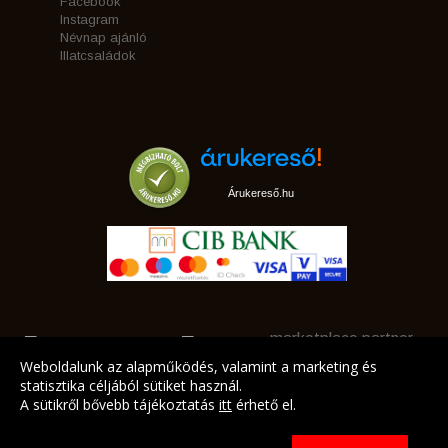
Facebook
Instagram
Névnap ajánló
Illatcsaládok
Árukereső.hu
marketplace partner
Weboldalunk az alapműködés, valamint a marketing és
statisztika céljából sütiket használ.
A sütikről bővebb tájékoztatás
itt
érhető el.
A LEGJOBB AJÁNLATAINK AZ ÖN CÍMÉRE!