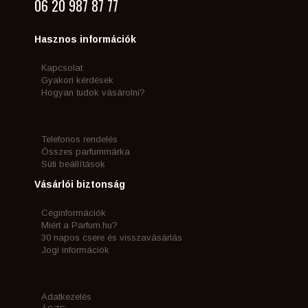
06 20 987 87 77
Hasznos információk
Kapcsolat
Gyakori kérdések
Hogyan tudok vásárolni?
Telefonos rendelés
Összes parfummárka
Süti beállítások
Vásárlói biztonság
Céginformációk
Miért a Parfum.hu?
30 napos csere és visszavásárlás
Jogi információk
Adatkezelés