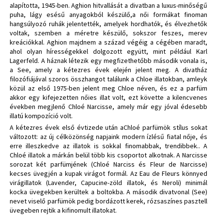
alapította, 1945-ben. Aghion hitvallását a divatban a luxus-minőségű
puha, lágy esésű anyagokból készülő,a női formákat finoman
hangsúlyozó ruhák jelentették, amelyek hordhatók, és élvezhetők
voltak, szemben a méretre készülő, sokszor feszes, merev
kreációkkal. Aghion majdnem a század végéig a cégében maradt,
ahol olyan hírességekkel dolgozott együtt, mint például Karl
Lagerfeld. A háznak létezik egy megfizethetőbb második vonala is,
a See, amely a kétezres évek elején jelent meg. A divatház
filozófiájával szoros összhangot találunk a Chloe illatokban, amleyk
közül az első 1975-ben jelent meg Chloe néven, és ez a parfüm
akkor egy kifejezetten nőies illat volt, ezt követte a kilencvenes
években megjlenő Chloé Narcisse, amely már egy jóval édesebb
illatú kompozíció volt.
A kétezres évek első évtizede után aChloé parfümök stílus sokat
változott: az új célközönség napjaink modern ízlésű fiatal nője, és
erre illeszkedve az illatok is sokkal finomabbak, trendibbek.. A
Chloé illatok a márkán belül több kis csoportot alkotnak. A Narcisse
sorozat két parfümjének (Chloé Narciss és Fleur de Narcisse)
kecses üvegjén a kupak virágot formál. Az Eau de Fleurs könnyed
virágillatok (Lavender, Capucine-zöld illatok, és Neroli) minimál
kocka üvegekben kerültek a boltokba. A második divatvonal (See)
nevet viselő parfümök pedig bordázott kerek, rózsaszínes pasztell
üvegeben rejtik a kifinomult illatokat.