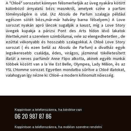
A "Chloé" sorozatot könnyen felismerhetjük az üveg nyakára kötött
különböző árnyalatú bézs masnikról, amelyek színe a parfüm
töménységére is utal. (Az Absolu de Parfum szalagja például
egészen sötét bézs,már-már halvány barna félselyem.) A Love
sorozat nyakán apró láncok sugallják a luxust, míg a Love Story
üvegek kupakja a párizsi Pont des Arts hídon lévő lakatok
ihlettek,mint a szerelem szimbólumai, vele az elengedhetetlen , de
ezúttal vékonyabb és hosszabb szalagokkal. A Chloé Love Story
sorozat ( és ezen belül az Absolu de Parfum) a divatház egyik
legsikeresebb családja, édes, virágos, jázminnal tökéletesített
illatát a neves parfümőr Anne Flipo alkotta, akinek egyéb munkái
többek között van a la Vie Est Belle, Olympea, Lady Million, és az
YSL L'Homme sorozat. Egyetlen mondatba sűrítve a Chloé illatokat,
valahogyan így nézne ki: Chloé--a modern kifinomult nőiesség.
Koppintson a telefonszámra, ha kérdése van
06 20 987 87 86
Koppintson a telefonszámra, ha mobilon szeretne rendelni