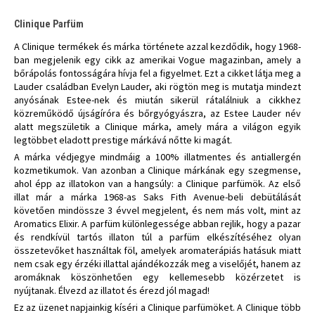
Clinique Parfüm
A Clinique termékek és márka története azzal kezdődik, hogy 1968-
ban megjelenik egy cikk az amerikai Vogue magazinban, amely a
bőrápolás fontosságára hívja fel a figyelmet. Ezt a cikket látja meg a
Lauder családban Evelyn Lauder, aki rögtön meg is mutatja mindezt
anyósának Estee-nek és miután sikerül rátalálniuk a cikkhez
közreműködő újságíróra és bőrgyógyászra, az Estee Lauder név
alatt megszületik a Clinique márka, amely mára a világon egyik
legtöbbet eladott prestige márkává nőtte ki magát.
A márka védjegye mindmáig a 100% illatmentes és antiallergén
kozmetikumok. Van azonban a Clinique márkának egy szegmense,
ahol épp az illatokon van a hangsúly: a Clinique parfümök. Az első
illat már a márka 1968-as Saks Fith Avenue-beli debütálását
követően mindössze 3 évvel megjelent, és nem más volt, mint az
Aromatics Elixir. A parfüm különlegessége abban rejlik, hogy a pazar
és rendkívül tartós illaton túl a parfüm elkészítéséhez olyan
összetevőket használtak föl, amelyek aromaterápiás hatásuk miatt
nem csak egy érzéki illattal ajándékozzák meg a viselőjét, hanem az
aromáknak köszönhetően egy kellemesebb közérzetet is
nyújtanak. Élvezd az illatot és érezd jól magad!
Ez az üzenet napjainkig kíséri a Clinique parfümöket. A Clinique több