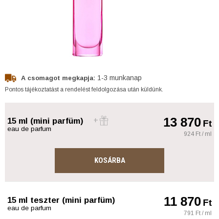
1-3 munkanap
A csomagot megkapja:
Pontos tájékoztatást a rendelést feldolgozása után küldünk.
13 870
15 ml (mini parfüm)
Ft
eau de parfum
924 Ft / ml
KOSÁRBA
11 870
15 ml teszter (mini parfüm)
Ft
eau de parfum
791 Ft / ml