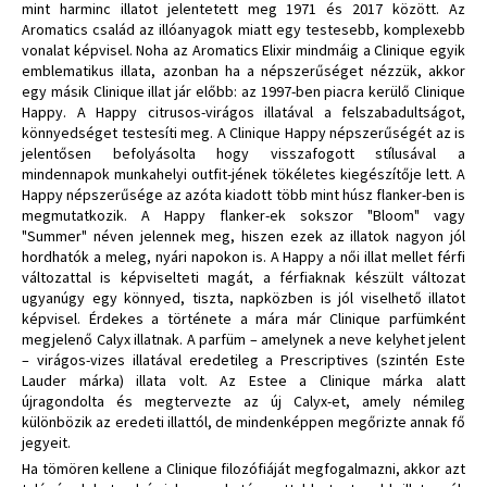
mint harminc illatot jelentetett meg 1971 és 2017 között. Az
Aromatics család az illóanyagok miatt egy testesebb, komplexebb
vonalat képvisel. Noha az Aromatics Elixir mindmáig a Clinique egyik
emblematikus illata, azonban ha a népszerűséget nézzük, akkor
egy másik Clinique illat jár előbb: az 1997-ben piacra kerülő Clinique
Happy. A Happy citrusos-virágos illatával a felszabadultságot,
könnyedséget testesíti meg. A Clinique Happy népszerűségét az is
jelentősen befolyásolta hogy visszafogott stílusával a
mindennapok munkahelyi outfit-jének tökéletes kiegészítője lett. A
Happy népszerűsége az azóta kiadott több mint húsz flanker-ben is
megmutatkozik. A Happy flanker-ek sokszor "Bloom" vagy
"Summer" néven jelennek meg, hiszen ezek az illatok nagyon jól
hordhatók a meleg, nyári napokon is. A Happy a női illat mellet férfi
változattal is képviselteti magát, a férfiaknak készült változat
ugyanúgy egy könnyed, tiszta, napközben is jól viselhető illatot
képvisel. Érdekes a története a mára már Clinique parfümként
megjelenő Calyx illatnak. A parfüm – amelynek a neve kelyhet jelent
– virágos-vizes illatával eredetileg a Prescriptives (szintén Este
Lauder márka) illata volt. Az Estee a Clinique márka alatt
újragondolta és megtervezte az új Calyx-et, amely némileg
különbözik az eredeti illattól, de mindenképpen megőrizte annak fő
jegyeit.
Ha tömören kellene a Clinique filozófiáját megfogalmazni, akkor azt