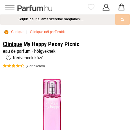
Clinique
Clinique női parfümök
Clinique
My Happy Peony Picnic
eau de parfum - hölgyeknek
Kedvencek közé
(
7
értékelés)