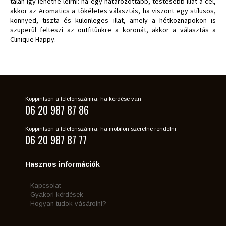
talán így lehetne leírni: ha egy határozottabb, testesebb illat a cél,
akkor az Aromatics a tökéletes választás, ha viszont egy stílusos,
könnyed, tiszta és különleges illat, amely a hétköznapokon is
szuperül felteszi az outfitünkre a koronát, akkor a választás a
Clinique Happy.
Koppintson a telefonszámra, ha kérdése van
06 20 987 87 86
Koppintson a telefonszámra, ha mobilon szeretne rendelni
06 20 987 87 77
Hasznos információk
Kapcsolat
Gyakori kérdések
Hogyan tudok vásárolni?