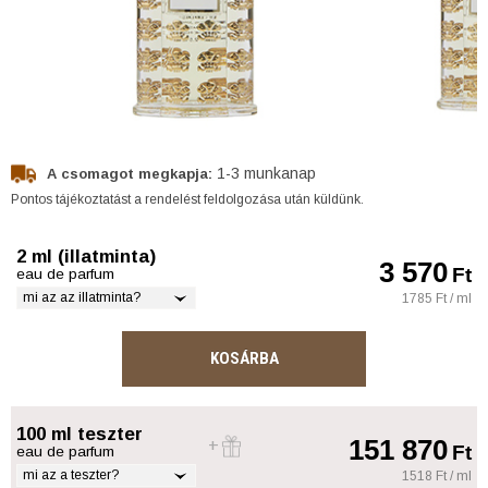
1-3 munkanap
A csomagot megkapja:
Pontos tájékoztatást a rendelést feldolgozása után küldünk.
2 ml (illatminta)
3 570
Ft
eau de parfum
mi az az illatminta?
1785 Ft / ml
KOSÁRBA
100 ml teszter
151 870
Ft
eau de parfum
mi az a teszter?
1518 Ft / ml