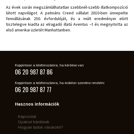
Az évek során megszámlálhatatlan szebbnél-szebb illatkompozíció
látott napvilágot. A patináns Creed vállalat 2010-ben ünnepelte
fennállásának 250. évfordulóját, és a múlt eredményei elött
tisztelegve kiadta az elragadó illatú Aventus –t és megnyitotta az
első amerikai üzletét Manhattanben.
Koppintson a telefonszámra, ha kérdése van
06 20 987 87 86
Koppintson a telefonszámra, ha mobilon szeretne rendelni
06 20 987 87 77
Hasznos információk
Kapcsolat
Gyakori kérdések
Hogyan tudok vásárolni?