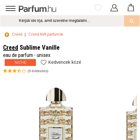
Creed
Creed férfi parfümök
Creed
Sublime Vanille
eau de parfum - unisex
Kedvencek közé
NICHE
(
9
értékelés)