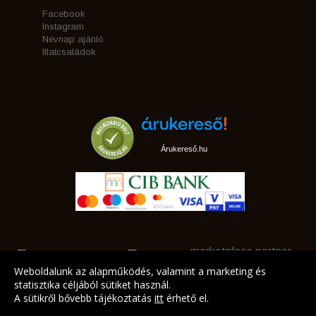
Facebook
Instagram
Névnap ajánló
Illatcsaládok
Árukereső.hu
marketplace partner
Weboldalunk az alapműködés, valamint a marketing és
statisztika céljából sütiket használ.
A sütikről bővebb tájékoztatás
itt
érhető el.
A LEGJOBB AJÁNLATAINK AZ ÖN CÍMÉRE!