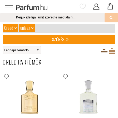
Creed
unisex
SZŰRÉS
CREED PARFÜMÖK