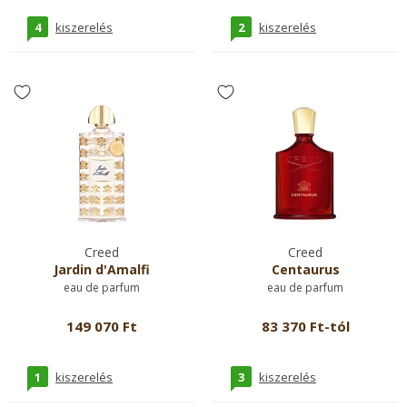
4
2
kiszerelés
kiszerelés
Creed
Creed
Jardin d'Amalfi
Centaurus
eau de parfum
eau de parfum
149 070 Ft
83 370 Ft-tól
1
3
kiszerelés
kiszerelés