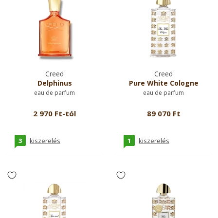
Creed
Creed
Delphinus
Pure White Cologne
eau de parfum
eau de parfum
2 970 Ft-tól
89 070 Ft
3
1
kiszerelés
kiszerelés