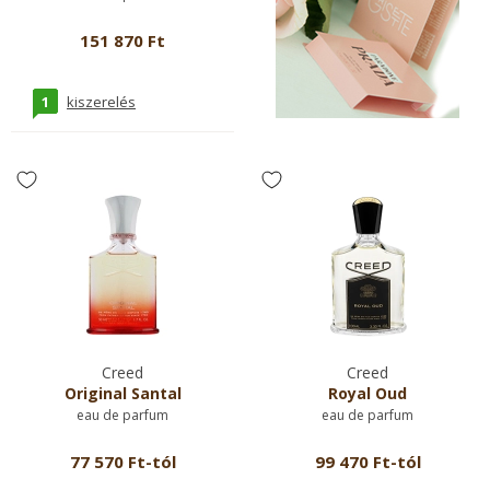
151 870 Ft
1
kiszerelés
Creed
Creed
Original Santal
Royal Oud
eau de parfum
eau de parfum
77 570 Ft-tól
99 470 Ft-tól