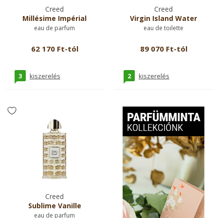
Creed
Creed
Millésime Impérial
Virgin Island Water
eau de parfum
eau de toilette
62 170 Ft-tól
89 070 Ft-tól
3
2
kiszerelés
kiszerelés
Creed
Sublime Vanille
eau de parfum