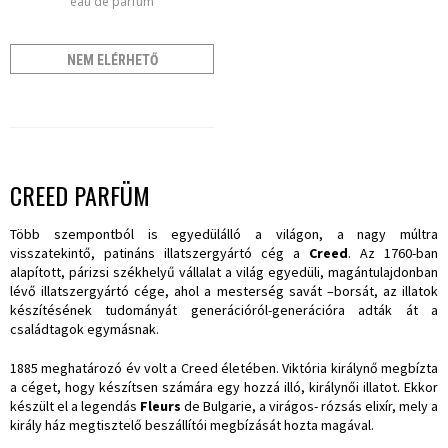
eau de parfum
NEM ELÉRHETŐ
CREED PARFÜM
Több szempontból is egyedülálló a világon, a nagy múltra
visszatekintő, patináns illatszergyártó cég a
Creed
. Az 1760-ban
alapított, párizsi székhelyű vállalat a világ egyedüli, magántulajdonban
lévő illatszergyártó cége, ahol a mesterség savát –borsát, az illatok
készítésének tudományát generációról-generációra adták át a
családtagok egymásnak.
1885 meghatározó év volt a Creed életében. Viktória királynő megbízta
a céget, hogy készítsen számára egy hozzá illó, királynői illatot. Ekkor
készült el a legendás
Fleurs
de Bulgarie, a virágos- rózsás elixír, mely a
király ház megtisztelő beszállítói megbízását hozta magával.