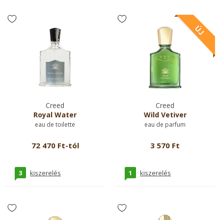
Creed
Creed
Royal Water
Wild Vetiver
eau de toilette
eau de parfum
72 470 Ft-tól
3 570 Ft
3
1
kiszerelés
kiszerelés