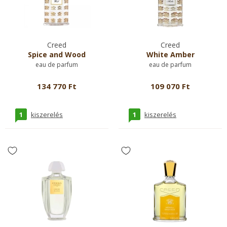
Creed
Creed
Spice and Wood
White Amber
eau de parfum
eau de parfum
134 770 Ft
109 070 Ft
1
1
kiszerelés
kiszerelés