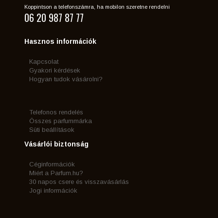
Koppintson a telefonszámra, ha mobilon szeretne rendelni
06 20 987 87 77
Hasznos információk
Kapcsolat
Gyakori kérdések
Hogyan tudok vásárolni?
Telefonos rendelés
Összes parfummárka
Süti beállítások
Vásárlói biztonság
Céginformációk
Miért a Parfum.hu?
30 napos csere és visszavásárlás
Jogi információk