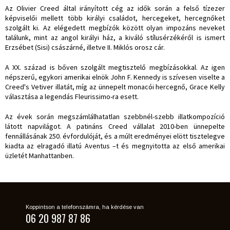
Az Olivier Creed által irányított cég az idők során a felső tízezer
képviselői mellett több királyi családot, hercegeket, hercegnőket
szolgált ki. Az elégedett megbízók között olyan impozáns neveket
találunk, mint az angol királyi ház, a kiváló stílusérzékéről is ismert
Erzsébet (Sisi) császárné, illetve II. Miklós orosz cár.
A XX. század is bőven szolgált megtisztelő megbízásokkal. Az igen
népszerű, egykori amerikai elnök John F. Kennedy is szívesen viselte a
Creed's Vetiver illatát, míg az ünnepelt monacói hercegnő, Grace Kelly
választása a legendás Fleurissimo-ra esett.
Az évek során megszámlálhatatlan szebbnél-szebb illatkompozíció
látott napvilágot. A patináns Creed vállalat 2010-ben ünnepelte
fennállásának 250. évfordulóját, és a múlt eredményei elött tisztelegve
kiadta az elragadó illatú Aventus –t és megnyitotta az első amerikai
üzletét Manhattanben.
Koppintson a telefonszámra, ha kérdése van
06 20 987 87 86