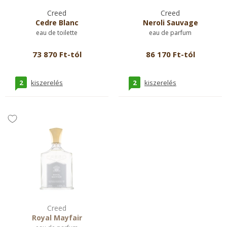
Creed
Creed
Cedre Blanc
Neroli Sauvage
eau de toilette
eau de parfum
73 870 Ft-tól
86 170 Ft-tól
2
2
kiszerelés
kiszerelés
Creed
Royal Mayfair