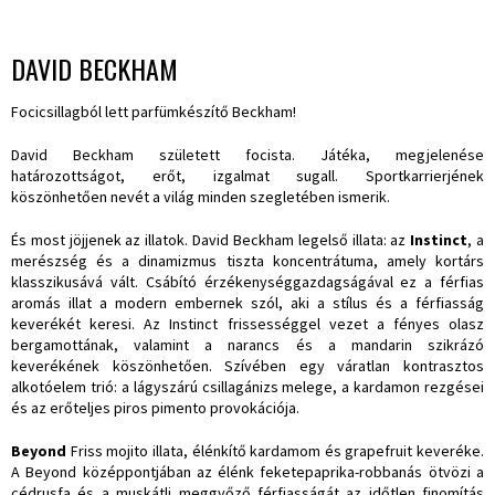
DAVID BECKHAM
Focicsillagból lett parfümkészítő Beckham!
David Beckham született focista. Játéka, megjelenése
határozottságot, erőt, izgalmat sugall. Sportkarrierjének
köszönhetően nevét a világ minden szegletében ismerik.
És most jöjjenek az illatok. David Beckham legelső illata: az
Instinct
, a
merészség és a dinamizmus tiszta koncentrátuma, amely kortárs
klasszikusává vált. Csábító érzékenységgazdagságával ez a férfias
aromás illat a modern embernek szól, aki a stílus és a férfiasság
keverékét keresi. Az Instinct frissességgel vezet a fényes olasz
bergamottának, valamint a narancs és a mandarin szikrázó
keverékének köszönhetően. Szívében egy váratlan kontrasztos
alkotóelem trió: a lágyszárú csillagánizs melege, a kardamon rezgései
és az erőteljes piros pimento provokációja.
Beyond
Friss mojito illata, élénkítő kardamom és grapefruit keveréke.
A Beyond középpontjában az élénk feketepaprika-robbanás ötvözi a
cédrusfa és a muskátli meggyőző férfiasságát az időtlen finomítás