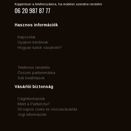
Koppintson a telefonszámra, ha mobilon szeretne rendelni
06 20 987 87 77
Hasznos információk
Kapcsolat
Gyakori kérdések
Hogyan tudok vásárolni?
Telefonos rendelés
Összes parfummárka
Süti beállítások
Vásárlói biztonság
Céginformációk
Miért a Parfum.hu?
30 napos csere és visszavásárlás
Jogi információk