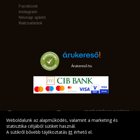
Facebook
Instagram
Névnap ajánló
Illatcsaládok
Árukereső.hu
marketplace partner
Weboldalunk az alapműködés, valamint a marketing és
statisztika céljából sütiket használ.
A sütikről bővebb tájékoztatás
itt
érhető el.
A LEGJOBB AJÁNLATAINK AZ ÖN CÍMÉRE!