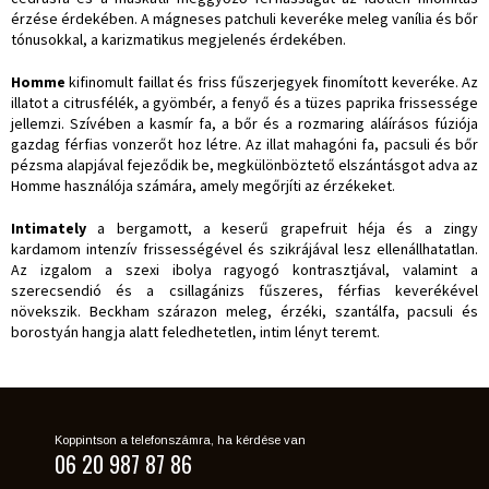
érzése érdekében. A mágneses patchuli keveréke meleg vanília és bőr
tónusokkal, a karizmatikus megjelenés érdekében.
Homme
kifinomult faillat és friss fűszerjegyek finomított keveréke. Az
illatot a citrusfélék, a gyömbér, a fenyő és a tüzes paprika frissessége
jellemzi. Szívében a kasmír fa, a bőr és a rozmaring aláírásos fúziója
gazdag férfias vonzerőt hoz létre. Az illat mahagóni fa, pacsuli és bőr
pézsma alapjával fejeződik be, megkülönböztető elszántásgot adva az
Homme használója számára, amely megőrjíti az érzékeket.
Intimately
a bergamott, a keserű grapefruit héja és a zingy
kardamom intenzív frissességével és szikrájával lesz ellenállhatatlan.
Az izgalom a szexi ibolya ragyogó kontrasztjával, valamint a
szerecsendió és a csillagánizs fűszeres, férfias keverékével
növekszik. Beckham szárazon meleg, érzéki, szantálfa, pacsuli és
borostyán hangja alatt feledhetetlen, intim lényt teremt.
Koppintson a telefonszámra, ha kérdése van
06 20 987 87 86